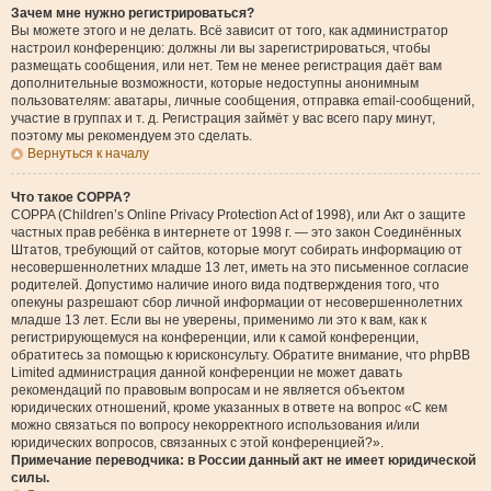
Зачем мне нужно регистрироваться?
Вы можете этого и не делать. Всё зависит от того, как администратор
настроил конференцию: должны ли вы зарегистрироваться, чтобы
размещать сообщения, или нет. Тем не менее регистрация даёт вам
дополнительные возможности, которые недоступны анонимным
пользователям: аватары, личные сообщения, отправка email-сообщений,
участие в группах и т. д. Регистрация займёт у вас всего пару минут,
поэтому мы рекомендуем это сделать.
Вернуться к началу
Что такое COPPA?
COPPA (Children’s Online Privacy Protection Act of 1998), или Акт о защите
частных прав ребёнка в интернете от 1998 г. — это закон Соединённых
Штатов, требующий от сайтов, которые могут собирать информацию от
несовершеннолетних младше 13 лет, иметь на это письменное согласие
родителей. Допустимо наличие иного вида подтверждения того, что
опекуны разрешают сбор личной информации от несовершеннолетних
младше 13 лет. Если вы не уверены, применимо ли это к вам, как к
регистрирующемуся на конференции, или к самой конференции,
обратитесь за помощью к юрисконсульту. Обратите внимание, что phpBB
Limited администрация данной конференции не может давать
рекомендаций по правовым вопросам и не является объектом
юридических отношений, кроме указанных в ответе на вопрос «С кем
можно связаться по вопросу некорректного использования и/или
юридических вопросов, связанных с этой конференцией?».
Примечание переводчика: в России данный акт не имеет юридической
силы.