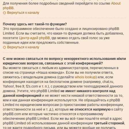
Для получения более подробных сведений перейдите по ссылке
About
phpBB
.
Вернуться к началу
Почему здесь нет такой-то функции?
Это программное обеспечение было создано и лицензировано phpBB
Limited. Если вы считаете, что какая-то функция должна быть добавлена,
посетите
Центр идей phpBB
, где можно отдать свой голос за уже
поданные идеи или предложить собственные.
Вернуться к началу
С кем можно связаться по вопросу некорректного использования и/или
юридических вопросов, связанных с этой конференцией?
Вы можете связаться с любым из администраторов, перечисленных в
списке на странице «Наша команда». Если вы не получили ответа,
свяжитесь с владельцем домена (сделайте
whois lookup
) или, если
конференция находится на бесплатном домене (например, chat.ru,
Yahoo!, free.fr, f2s.com и т. п.), с руководством или техподдержкой данного
домена. Учтите, что phpBB Limited
не имеет никакого контроля над
данной конференцией
и не может нести никакой ответственности за то,
кем и как данная конференция используется. Не обращайтесь к phpBB
Limited по юридическим вопросам (о приостановке работы конференции,
ответственности за неё и т. д.), которые
не относятся напрямую
к сайту
phpBB.com или которые частично относятся к программному
обеспечению phpBB Limited. Если же вы всё-таки пошлёте email в адрес
phpBB Limited об использовании данной конференции
третьей стороной
,
то не ждите подробного письма, или вы можете вообще не получить