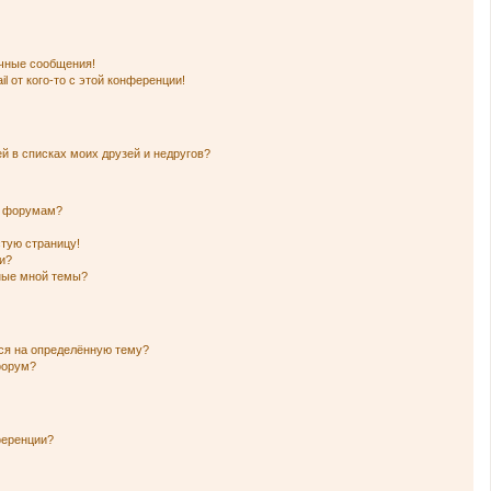
чные сообщения!
l от кого-то с этой конференции!
й в списках моих друзей и недругов?
и форумам?
стую страницу!
и?
нные мной темы?
ься на определённую тему?
форум?
ференции?