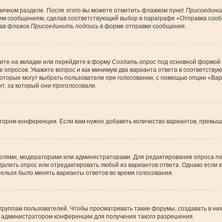
личном разделе. После этого вы можете отметить флажком пункт
Присоедини
им сообщениям, сделав соответствующий выбор в параграфе «Отправка сообщ
рав флажок
Присоединить подпись
в форме отправки сообщения.
ите на вкладке или перейдите в форму
Создать опрос
под основной формой д
ие опросов. Укажите вопрос и как минимум два варианта ответа в соответств
 которые могут выбрать пользователи при голосовании, с помощью опции «Вар
т, за который они проголосовали.
тором конференции. Если вам нужно добавить количество вариантов, превы
дателями, модераторами или администраторами. Для редактирования опроса пе
 удалить опрос или отредактировать любой из вариантов ответа. Однако если
 нельзя было менять варианты ответов во время голосования.
уппам пользователей. Чтобы просматривать такие форумы, создавать в них 
 администратором конференции для получения такого разрешения.