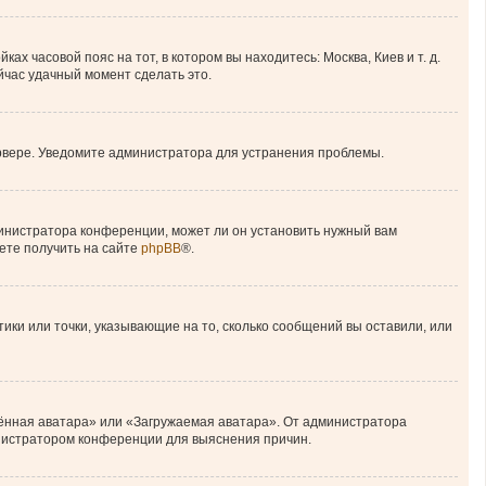
ах часовой пояс на тот, в котором вы находитесь: Москва, Киев и т. д.
ейчас удачный момент сделать это.
ервере. Уведомите администратора для устранения проблемы.
министратора конференции, может ли он установить нужный вам
ете получить на сайте
phpBB
®.
тики или точки, указывающие на то, сколько сообщений вы оставили, или
лённая аватара» или «Загружаемая аватара». От администратора
министратором конференции для выяснения причин.