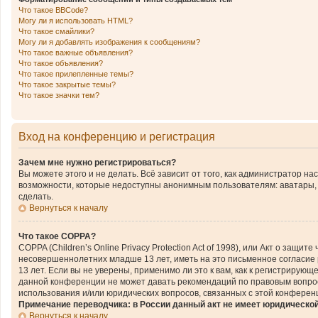
Что такое BBCode?
Могу ли я использовать HTML?
Что такое смайлики?
Могу ли я добавлять изображения к сообщениям?
Что такое важные объявления?
Что такое объявления?
Что такое прилепленные темы?
Что такое закрытые темы?
Что такое значки тем?
Вход на конференцию и регистрация
Зачем мне нужно регистрироваться?
Вы можете этого и не делать. Всё зависит от того, как администратор 
возможности, которые недоступны анонимным пользователям: аватары, ли
сделать.
Вернуться к началу
Что такое COPPA?
COPPA (Children’s Online Privacy Protection Act of 1998), или Акт о за
несовершеннолетних младше 13 лет, иметь на это письменное согласие
13 лет. Если вы не уверены, применимо ли это к вам, как к регистриру
данной конференции не может давать рекомендаций по правовым вопроса
использования и/или юридических вопросов, связанных с этой конферен
Примечание переводчика: в России данный акт не имеет юридическо
Вернуться к началу