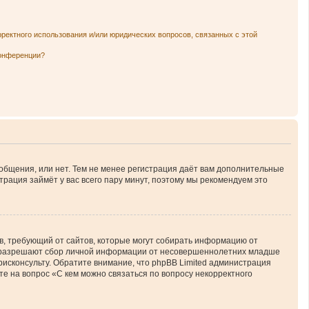
рректного использования и/или юридических вопросов, связанных с этой
конференции?
ообщения, или нет. Тем не менее регистрация даёт вам дополнительные
трация займёт у вас всего пару минут, поэтому мы рекомендуем это
атов, требующий от сайтов, которые могут собирать информацию от
ны разрешают сбор личной информации от несовершеннолетних младше
юрисконсульту. Обратите внимание, что phpBB Limited администрация
е на вопрос «С кем можно связаться по вопросу некорректного