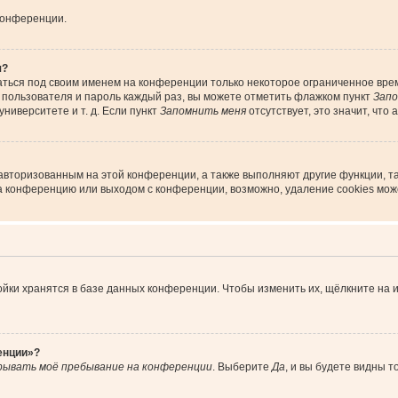
конференции.
я?
аться под своим именем на конференции только некоторое ограниченное время
я пользователя и пароль каждый раз, вы можете отметить флажком пункт
Запо
ниверситете и т. д. Если пункт
Запомнить меня
отсутствует, это значит, что
 авторизованным на этой конференции, а также выполняют другие функции, т
а конференцию или выходом с конференции, возможно, удаление cookies мож
йки хранятся в базе данных конференции. Чтобы изменить их, щёлкните на 
енции»?
рывать моё пребывание на конференции
. Выберите
Да
, и вы будете видны 