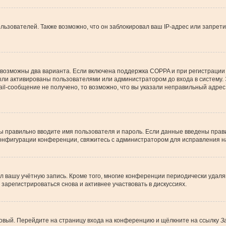
зователей. Также возможно, что он заблокировал ваш IP-адрес или запрети
 возможны два варианта. Если включена поддержка COPPA и при регистрации 
ыли активированы пользователями или администратором до входа в систему.
l-сообщение не получено, то возможно, что вы указали неправильный адрес 
вы правильно вводите имя пользователя и пароль. Если данные введены прави
конфигурации конференции, свяжитесь с администратором для исправления н
ил вашу учётную запись. Кроме того, многие конференции периодически уда
арегистрироваться снова и активнее участвовать в дискуссиях.
 новый. Перейдите на страницу входа на конференцию и щёлкните на ссылку
З