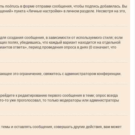
ть подпись
в форме отправки сообщения, чтобы подпись добавилась. Вы
ений» пункта «Личные настройки» в личном разделе. Несмотря на это,
ля создания сообщения, в зависимости от используемого стиля; если
ующих полях, убедившись, что каждый вариант находится на отдельной
иантов ответа», период проведения опроса в днях (0 означает, что
шающее это ограничение, свяжитесь с администратором конференции.
рейдите к редактированию первого сообщения в теме; опрос всегда
 кто-то уже проголосовал, то только модераторы или администраторы
темы и оставлять сообщения, совершать другие действия, вам может