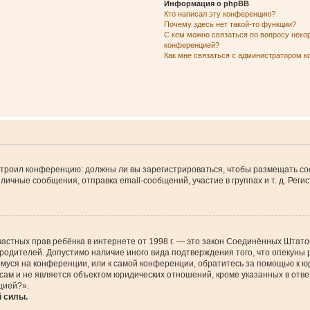
Информация о phpBB
Кто написал эту конференцию?
Почему здесь нет такой-то функции?
С кем можно связаться по вопросу неко
конференцией?
Как мне связаться с администратором 
настроил конференцию: должны ли вы зарегистрироваться, чтобы размещать с
чные сообщения, отправка email-сообщений, участие в группах и т. д. Регис
щите частных прав ребёнка в интернете от 1998 г. — это закон Соединённых Шт
 родителей. Допустимо наличие иного вида подтверждения того, что опеку
ющемуся на конференции, или к самой конференции, обратитесь за помощью к 
м и не является объектом юридических отношений, кроме указанных в ответ
цией?».
й силы.