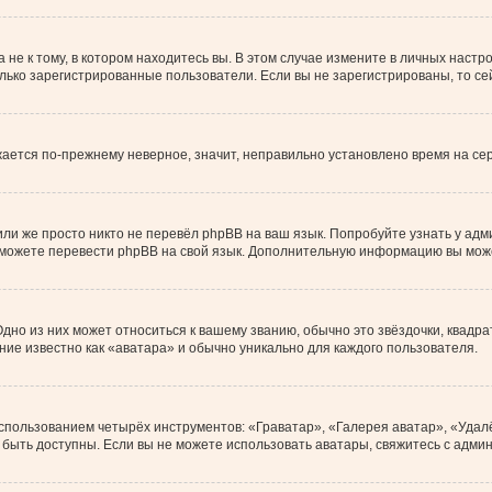
е к тому, в котором находитесь вы. В этом случае измените в личных настройк
только зарегистрированные пользователи. Если вы не зарегистрированы, то с
ажается по-прежнему неверное, значит, неправильно установлено время на с
ли же просто никто не перевёл phpBB на ваш язык. Попробуйте узнать у ад
ами можете перевести phpBB на свой язык. Дополнительную информацию вы мож
дно из них может относиться к вашему званию, обычно это звёздочки, квадра
ние известно как «аватара» и обычно уникально для каждого пользователя.
использованием четырёх инструментов: «Граватар», «Галерея аватар», «Уда
ут быть доступны. Если вы не можете использовать аватары, свяжитесь с ад