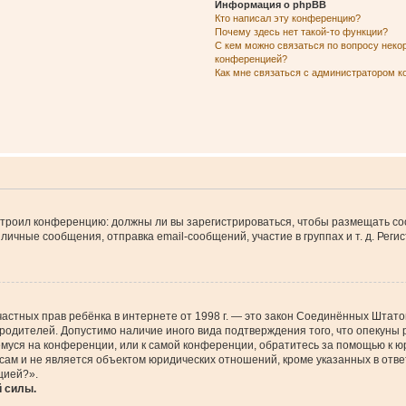
Информация о phpBB
Кто написал эту конференцию?
Почему здесь нет такой-то функции?
С кем можно связаться по вопросу неко
конференцией?
Как мне связаться с администратором 
настроил конференцию: должны ли вы зарегистрироваться, чтобы размещать с
чные сообщения, отправка email-сообщений, участие в группах и т. д. Регис
щите частных прав ребёнка в интернете от 1998 г. — это закон Соединённых Шт
 родителей. Допустимо наличие иного вида подтверждения того, что опеку
ющемуся на конференции, или к самой конференции, обратитесь за помощью к 
м и не является объектом юридических отношений, кроме указанных в ответ
цией?».
й силы.