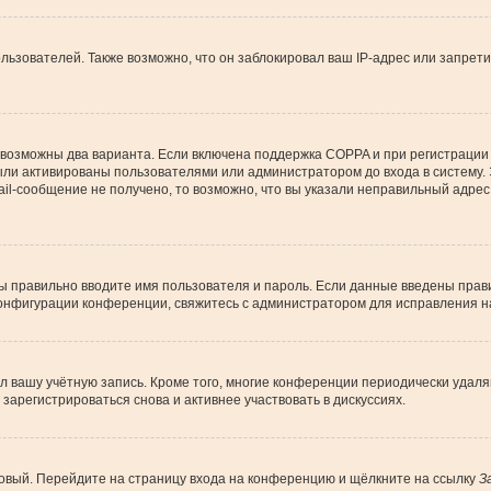
зователей. Также возможно, что он заблокировал ваш IP-адрес или запрети
 возможны два варианта. Если включена поддержка COPPA и при регистрации 
ыли активированы пользователями или администратором до входа в систему.
l-сообщение не получено, то возможно, что вы указали неправильный адрес 
вы правильно вводите имя пользователя и пароль. Если данные введены прави
конфигурации конференции, свяжитесь с администратором для исправления н
ил вашу учётную запись. Кроме того, многие конференции периодически уда
арегистрироваться снова и активнее участвовать в дискуссиях.
 новый. Перейдите на страницу входа на конференцию и щёлкните на ссылку
З