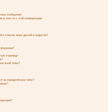
чные сообщения!
l от кого-то с этой конференции!
й в списках моих друзей и недругов?
и форумам?
стую страницу!
и?
нные мной темы?
ься на определённую тему?
форум?
ференции?