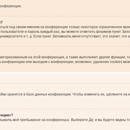
конференции.
я?
аться под своим именем на конференции только некоторое ограниченное время
я пользователя и пароль каждый раз, вы можете отметить флажком пункт
Запо
ниверситете и т. д. Если пункт
Запомнить меня
отсутствует, это значит, что
 авторизованным на этой конференции, а также выполняют другие функции, т
а конференцию или выходом с конференции, возможно, удаление cookies мож
йки хранятся в базе данных конференции. Чтобы изменить их, щёлкните на 
енции»?
рывать моё пребывание на конференции
. Выберите
Да
, и вы будете видны 