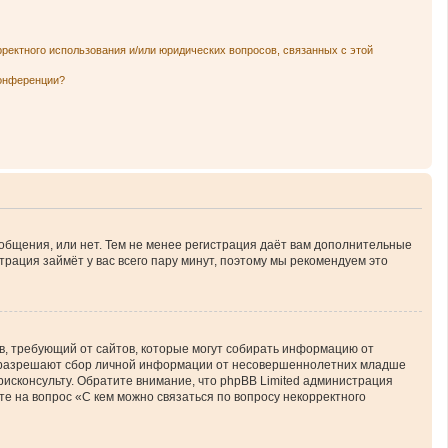
рректного использования и/или юридических вопросов, связанных с этой
конференции?
ообщения, или нет. Тем не менее регистрация даёт вам дополнительные
трация займёт у вас всего пару минут, поэтому мы рекомендуем это
атов, требующий от сайтов, которые могут собирать информацию от
ны разрешают сбор личной информации от несовершеннолетних младше
юрисконсульту. Обратите внимание, что phpBB Limited администрация
е на вопрос «С кем можно связаться по вопросу некорректного