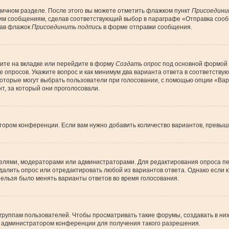
личном разделе. После этого вы можете отметить флажком пункт
Присоедини
им сообщениям, сделав соответствующий выбор в параграфе «Отправка сообщ
рав флажок
Присоединить подпись
в форме отправки сообщения.
ите на вкладке или перейдите в форму
Создать опрос
под основной формой д
ие опросов. Укажите вопрос и как минимум два варианта ответа в соответств
 которые могут выбрать пользователи при голосовании, с помощью опции «Вар
т, за который они проголосовали.
тором конференции. Если вам нужно добавить количество вариантов, превы
дателями, модераторами или администраторами. Для редактирования опроса пе
 удалить опрос или отредактировать любой из вариантов ответа. Однако если
 нельзя было менять варианты ответов во время голосования.
уппам пользователей. Чтобы просматривать такие форумы, создавать в них 
 администратором конференции для получения такого разрешения.