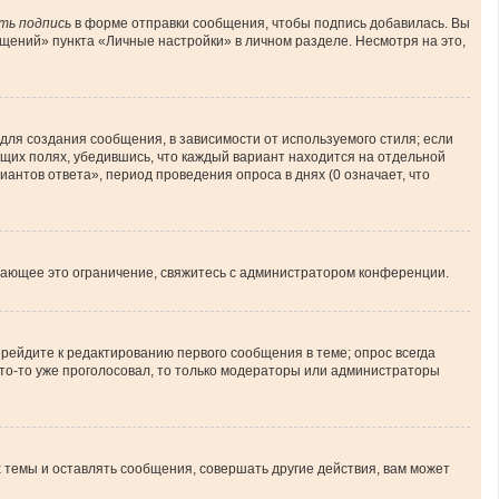
ть подпись
в форме отправки сообщения, чтобы подпись добавилась. Вы
ений» пункта «Личные настройки» в личном разделе. Несмотря на это,
ля создания сообщения, в зависимости от используемого стиля; если
ующих полях, убедившись, что каждый вариант находится на отдельной
иантов ответа», период проведения опроса в днях (0 означает, что
шающее это ограничение, свяжитесь с администратором конференции.
рейдите к редактированию первого сообщения в теме; опрос всегда
 кто-то уже проголосовал, то только модераторы или администраторы
темы и оставлять сообщения, совершать другие действия, вам может