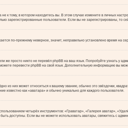
е к тому, в котором находитесь вы. В этом случае измените в личных настройк
только зарегистрированные пользователи. Если вы не зарегистрированы, то с
ажается по-прежнему неверное, значит, неправильно установлено время на с
ли же просто никто не перевёл phpBB на ваш язык. Попробуйте узнать у ад
ами можете перевести phpBB на свой язык. Дополнительную информацию вы мож
дно из них может относиться к вашему званию, обычно это звёздочки, квадра
ние известно как «аватара» и обычно уникально для каждого пользователя.
использованием четырёх инструментов: «Граватар», «Галерея аватар», «Уда
ут быть доступны. Если вы не можете использовать аватары, свяжитесь с ад