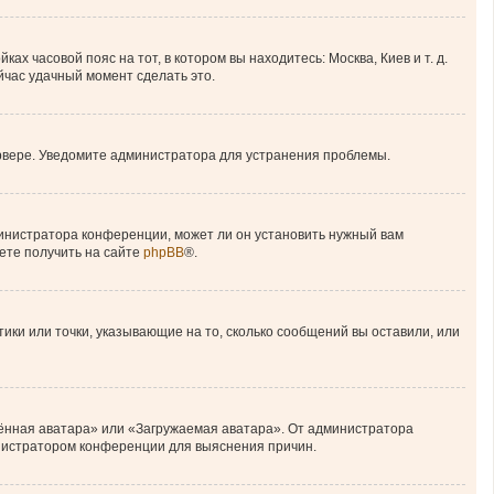
ах часовой пояс на тот, в котором вы находитесь: Москва, Киев и т. д.
ейчас удачный момент сделать это.
ервере. Уведомите администратора для устранения проблемы.
министратора конференции, может ли он установить нужный вам
ете получить на сайте
phpBB
®.
тики или точки, указывающие на то, сколько сообщений вы оставили, или
лённая аватара» или «Загружаемая аватара». От администратора
министратором конференции для выяснения причин.