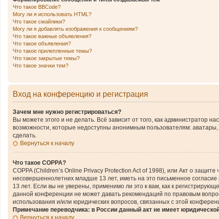
Что такое BBCode?
Могу ли я использовать HTML?
Что такое смайлики?
Могу ли я добавлять изображения к сообщениям?
Что такое важные объявления?
Что такое объявления?
Что такое прилепленные темы?
Что такое закрытые темы?
Что такое значки тем?
Вход на конференцию и регистрация
Зачем мне нужно регистрироваться?
Вы можете этого и не делать. Всё зависит от того, как администратор 
возможности, которые недоступны анонимным пользователям: аватары, ли
сделать.
Вернуться к началу
Что такое COPPA?
COPPA (Children’s Online Privacy Protection Act of 1998), или Акт о за
несовершеннолетних младше 13 лет, иметь на это письменное согласие
13 лет. Если вы не уверены, применимо ли это к вам, как к регистриру
данной конференции не может давать рекомендаций по правовым вопроса
использования и/или юридических вопросов, связанных с этой конферен
Примечание переводчика: в России данный акт не имеет юридическо
Вернуться к началу