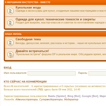
К ВЕРШИНАМ МАСТЕРСТВА - ВМЕСТЕ
Кукольная мода
Одежда и аксессуары для кукол, созданные нашими мастерицами и маст
Одежда для кукол: технические тонкости и секреты
Раздел для выкроек, мастер-классов и советов по изготовлению нарядов 
НАША ЖИЗНЬ
Свободная тема
Беседы, дискуссии, мнения, рассказы и истории... наши не-кукольные и
Давайте встречаться!
"Кукольные встречи" форума DP в реальном мире. Обсуждаем время, мест
ВХОД
Имя пользователя:
Пароль:
КТО СЕЙЧАС НА КОНФЕРЕНЦИИ
Всего
6
посетителей :: 6 зарегистрированных и 0 скрытых (основано на активности
Больше всего посетителей (
753
) здесь было 09 янв 2011, 14:45
Зарегистрированные пользователи:
Baidu [Spider]
,
Bing [Bot]
,
Google [Bot]
,
Majes
Легенда:
Администраторы
,
Супермодераторы
,
Модератор