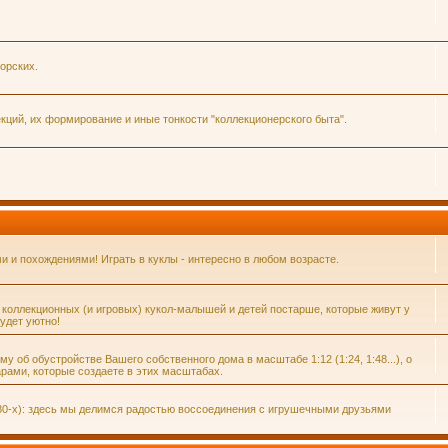
орских.
ций, их формирование и иные тонкости "коллекционерского быта".
и похождениями! Играть в куклы - интересно в любом возрасте.
 коллекционных (и игровых) кукол-малышей и детей постарше, которые живут у
удет уютно!
 об обустройстве Вашего собственного дома в масштабе 1:12 (1:24, 1:48...), о
рами, которые создаете в этих масштабах.
80-х): здесь мы делимся радостью воссоединения с игрушечными друзьями