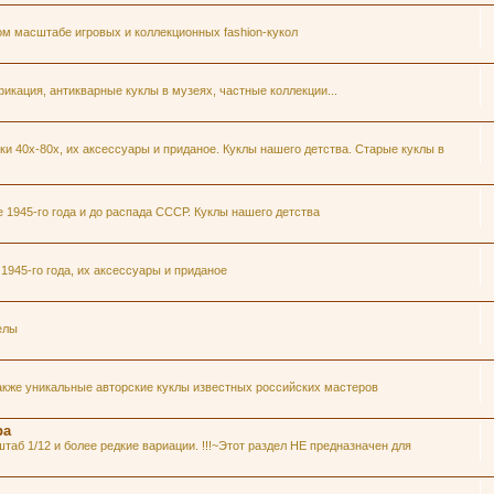
ом масштабе игровых и коллекционных fashion-кукол
икация, антикварные куклы в музеях, частные коллекции...
и 40х-80х, их аксессуары и приданое. Куклы нашего детства. Старые куклы в
1945-го года и до распада СССР. Куклы нашего детства
945-го года, их аксессуары и приданое
елы
акже уникальные авторские куклы известных российских мастеров
ра
таб 1/12 и более редкие вариации. !!!~Этот раздел НЕ предназначен для