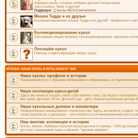
Игровые куклы, которые любимы детьми и взрослыми.
Juku Couture, Sindy и другие!
Подфорум:
Куклы MGA Entertainment
Мишки Тедди и их друзья
Коллекционирование мишек Тедди и их друзей - фабричных и авт
Коллекционирование кукол
Обсуждаем общие вопросы коллекционирования: хранение коллек
Опознаём кукол
Помощь в идентификации любых кукол
ИГРАЕМ: НАШИ КУКЛЫ И ИГРЫ ВОКРУГ НИХ
Наши куклы: профили и истории
Познакомьте всех с Вашими любимцами и любимицами, их приключениями 
Наши коллекции кукол-детей
Здесь Вы можете создать свою собственную тему, где будете показывать
Вас дома. Детская, Ясли, Детский Сад - здесь Вашим кукольным деткам б
Наши кукольные домики и миниатюра
Разворачиваем миниатюрное строительство! Здесь вы можете создать тему
своих румбоксах и диорамах - или похвастаться миниатюрными аксессуа
Наш винтаж: коллекции и истории
Куклы, мишки, любимые игрушки (выпущенные в период с 1945 до конца 
детства, показываем наши собрания, "дружим домами"...