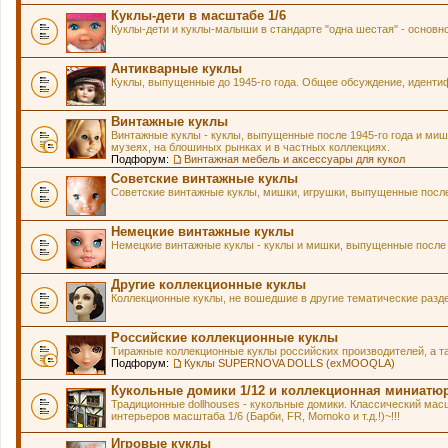
Куклы-дети в масштабе 1/6
Куклы-дети и куклы-малыши в стандарте "одна шестая" - основн
Антикварные куклы
Куклы, выпущенные до 1945-го года. Общее обсуждение, идентиф
Винтажные куклы
Винтажные куклы - куклы, выпущенные после 1945-го года и мишк
музеях, на блошиных рынках и в частных коллекциях.
Подфорум:
Винтажная мебель и аксессуары для кукол
Советские винтажные куклы
Советские винтажные куклы, мишки, игрушки, выпущенные после 
Немецкие винтажные куклы
Немецкие винтажные куклы - куклы и мишки, выпущенные после 1
Другие коллекционные куклы
Коллекционные куклы, не вошедшие в другие тематические разд
Российские коллекционные куклы
Тиражные коллекционные куклы российских производителей, а т
Подфорум:
Куклы SUPERNOVA DOLLS (exMOOQLA)
Кукольные домики 1/12 и коллекционная миниатю
Традиционные dollhouses - кукольные домики. Классический масш
интерьеров масштаба 1/6 (Барби, FR, Momoko и т.д.!)~!!!
Игровые куклы