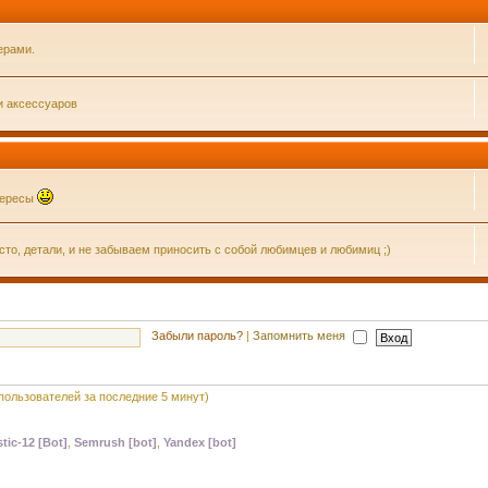
ерами.
и аксессуаров
нтересы
о, детали, и не забываем приносить с собой любимцев и любимиц ;)
Забыли пароль?
|
Запомнить меня
 пользователей за последние 5 минут)
tic-12 [Bot]
,
Semrush [bot]
,
Yandex [bot]