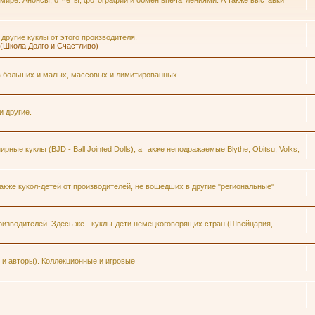
 мире. Анонсы, отчеты, фотографии и обмен впечатлениями. А также выставки
 другие куклы от этого производителя.
h (Школа Долго и Счастливо)
ров больших и малых, массовых и лимитированных.
и другие.
ые куклы (BJD - Ball Jointed Dolls), а также неподражаемые Blythe, Obitsu, Volks,
кже кукол-детей от производителей, не вошедших в другие "региональные"
изводителей. Здесь же - куклы-дети немецкоговорящих стран (Швейцария,
и авторы). Коллекционные и игровые