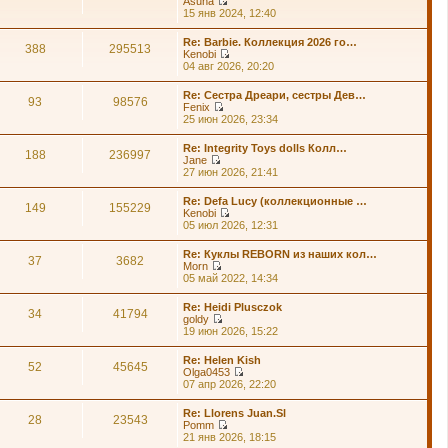
Asuna
п
й
П
15 янв 2024, 12:40
о
т
е
с
и
р
л
Re: Barbie. Коллекция 2026 го…
к
е
388
295513
е
Kenobi
п
й
д
П
04 авг 2026, 20:20
о
т
н
е
с
и
е
р
л
Re: Сестра Дреари, сестры Дев…
к
м
е
93
98576
е
Fenix
п
у
й
д
П
25 июн 2026, 23:34
о
с
т
н
е
с
о
и
е
р
л
о
Re: Integrity Toys dolls Колл…
к
м
е
188
236997
е
б
Jane
п
у
й
д
щ
П
27 июн 2026, 21:41
о
с
т
н
е
е
с
о
и
е
н
р
л
о
Re: Defa Lucy (коллекционные …
к
м
и
е
149
155229
е
б
Kenobi
п
у
ю
й
д
щ
П
05 июл 2026, 12:31
о
с
т
н
е
е
с
о
и
е
н
р
л
о
Re: Куклы REBORN из наших кол…
к
м
и
е
37
3682
е
б
Morn
п
у
ю
й
д
щ
П
05 май 2022, 14:34
о
с
т
н
е
е
с
о
и
е
н
р
л
о
Re: Heidi Plusczok
к
м
и
е
34
41794
е
б
goldy
п
у
ю
й
д
щ
П
19 июн 2026, 15:22
о
с
т
н
е
е
с
о
и
е
н
р
л
о
Re: Helen Kish
к
м
и
е
52
45645
е
б
Olga0453
п
у
ю
й
д
щ
П
07 апр 2026, 22:20
о
с
т
н
е
е
с
о
и
е
н
р
л
о
Re: Llorens Juan.Sl
к
м
и
е
28
23543
е
б
Pomm
п
у
ю
й
д
щ
П
21 янв 2026, 18:15
о
с
т
н
е
е