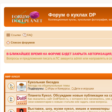
Форум о куклах DP
Коллекционные куклы, кукольная фотография, м
Ссылки
FAQ
Список форумов
В БЛИЖАЙШЕЕ ВРЕМЯ НА ФОРУМЕ БУДЕТ ЗАКРЫТА АВТОРИЗАЦИЯ, Т
Вопросы и предложения писать в ЛС аккаунта admin или направлять в 
МИР КУКОЛ
Кукольная беседка
Беседы на общекукольные темы
Подфорумы:
Игры и Конкурсы
,
Дети и игрушки
Планета Кукол. Обсуждаем новые публикации на с
Как оказалось сайт DollPlanet.ru, с которого все начиналось, у
свои комментарии к новым статьям или задать свои вопросы.
Выставки, шоу, музеи кукол, мишек и миниатюры