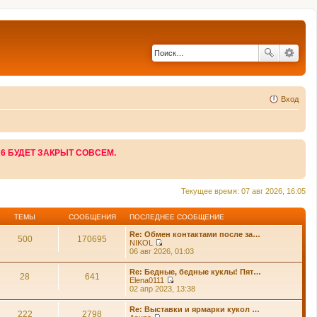
Вход
26 БУДЕТ ЗАКРЫТ СОВСЕМ.
Текущее время: 07 авг 2026, 16:05
ТЕМЫ
СООБЩЕНИЯ
ПОСЛЕДНЕЕ СООБЩЕНИЕ
Re: Обмен контактами после за…
500
170695
NIKOL
П
06 авг 2026, 01:03
е
р
Re: Бедные, бедные куклы! Пят…
е
28
641
Elena0111
й
П
02 апр 2023, 13:38
т
е
и
р
Re: Выставки и ярмарки кукол …
к
е
222
2798