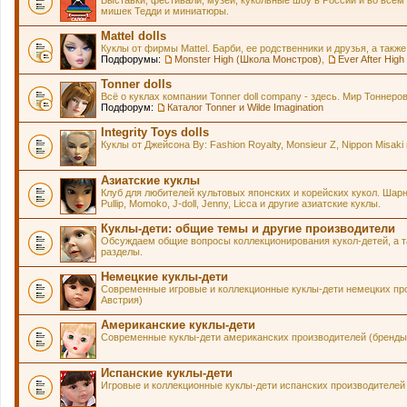
Выставки, фестивали, музеи, кукольные шоу в России и во всем
мишек Тедди и миниатюры.
Mattel dolls
Куклы от фирмы Mattel. Барби, ее родственники и друзья, а также
Подфорумы:
Monster High (Школа Монстров)
,
Ever After Hig
Tonner dolls
Всё о куклах компании Tonner doll company - здесь. Мир Тонне
Подфорум:
Каталог Tonner и Wilde Imagination
Integrity Toys dolls
Куклы от Джейсона Ву: Fashion Royalty, Monsieur Z, Nippon Misaki 
Азиатские куклы
Клуб для любителей культовых японских и корейских кукол. Шарнирн
Pullip, Momoko, J-doll, Jenny, Licca и другие азиатские куклы.
Куклы-дети: общие темы и другие производители
Обсуждаем общие вопросы коллекционирования кукол-детей, а та
разделы.
Немецкие куклы-дети
Современные игровые и коллекционные куклы-дети немецких про
Австрия)
Американские куклы-дети
Современные куклы-дети американских производителей (бренды 
Испанские куклы-дети
Игровые и коллекционные куклы-дети испанских производителей