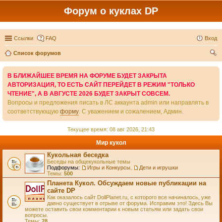
Форум о куклах DP
Ссылки
FAQ
Вход
Список форумов
ои
В БЛИЖАЙШЕЕ ВРЕМЯ НА ФОРУМЕ БУДЕТ ЗАКРЫТА
ск
АВТОРИЗАЦИЯ, ТО ЕСТЬ САЙТ ПЕРЕЙДЕТ В РЕЖИМ "ТОЛЬКО
ЧТЕНИЕ", А В АВГУСТЕ 2026 БУДЕТ ЗАКРЫТ СОВСЕМ.
Вопросы и предложения писать в ЛС аккаунта admin или направлять в
соответствующую
форму
. С уважением и сожалением, Админ.
Текущее время: 08 авг 2026, 21:43
Мир кукол
Кукольная беседка
Беседы на общекукольные темы
Подфорумы:
Игры и Конкурсы
,
Дети и игрушки
Темы:
500
Планета Кукол. Обсуждаем новые публикации на
сайте DP
Как оказалось сайт DollPlanet.ru, с которого все начиналось, уже
давно существует в отрыве от форума. Исправим это! Здесь Вы
можете оставить свои комментарии к новым статьям или задать свои
вопросы.
Темы:
28