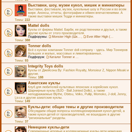
Выставки, шоу, музеи кукол, мишек и миниатюры
Выставки, фестивали, музеи, кукольные шоу в России и во всем
мире. Анонсы, отчеты, фотографии и обмен впечатлениями. А
также выставки мишек Тедди и миниатюры.
Темы:
222
Mattel dolls
Куклы от фирмы Mattel. Барби, ее родственники и друзья, а также
другие куклы от этого производителя.
Подфорумы:
Monster High (Школа Монстров)
,
Ever After High (Школа Долго и Счастливо)
Темы:
388
Tonner dolls
Всё о куклах компании Tonner doll company - здесь. Мир Тоннеров
больших и малых, массовых и лимитированных.
Подфорум:
Каталог Tonner и Wilde Imagination
Темы:
93
Integrity Toys dolls
Куклы от Джейсона Ву: Fashion Royalty, Monsieur Z, Nippon Misaki и
другие.
Темы:
188
Азиатские куклы
Клуб для любителей культовых японских и корейских кукол.
Шарнирные куклы (BJD - Ball Jointed Dolls), а также
неподражаемые Blythe, Obitsu, Volks, Pullip, Momoko, J-doll, Jenny,
Licca и другие азиатские куклы.
Темы:
149
Куклы-дети: общие темы и другие производители
Обсуждаем общие вопросы коллекционирования кукол-детей, а
также кукол-детей от производителей, не вошедших в другие
"региональные" разделы.
Темы:
37
Немецкие куклы-дети
Современные игровые и коллекционные куклы-дети немецких