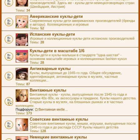
производителей. Здесь же - куклы-дети немецкоговорящих стран
(Швейцария, Австрия)
Темы:
34
Американские куклы-дети
Современные куклы-дети американских производителей (бренды
и авторы). Коллекционные и игровые
Темы:
52
Испанские куклы-дети
Игровые и коллекционные куклы-дети испанских производителей
Темы:
28
Куклы-дети в масштабе 1/6
Куклы-дети и куклы-малыши в стандарте "одна шестая" -
основном масштабе игровых и коллекционных fashion-кукол
Темы:
28
Антикварные куклы
Куклы, выпущенные до 1945-го года. Общее обсуждение,
идентификация, антикварные куклы в музеях, частные
коллекции...
Темы:
87
Винтажные куклы
Винтажные куклы - куклы, выпущенные после 1945-го года и
мишки 40х-80х, их аксессуары и приданое. Куклы нашего детства.
Старые куклы в музеях, на блошиных рынках и в частных
коллекциях.
Подфорум:
Винтажная мебель и аксессуары для кукол
Темы:
173
Советские винтажные куклы
Советские винтажные куклы, мишки, игрушки, выпущенные после
1945-го года и до распада СССР. Куклы нашего детства
Темы:
128
Немецкие винтажные куклы