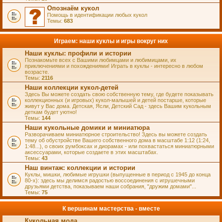
Опознаём кукол
Помощь в идентификации любых кукол
Темы:
683
Играем: наши куклы и игры вокруг них
Наши куклы: профили и истории
Познакомьте всех с Вашими любимцами и любимицами, их
приключениями и похождениями! Играть в куклы - интересно в любом
возрасте.
Темы:
2116
Наши коллекции кукол-детей
Здесь Вы можете создать свою собственную тему, где будете показывать
коллекционных (и игровых) кукол-малышей и детей постарше, которые
живут у Вас дома. Детская, Ясли, Детский Сад - здесь Вашим кукольным
деткам будет уютно!
Темы:
144
Наши кукольные домики и миниатюра
Разворачиваем миниатюрное строительство! Здесь вы можете создать
тему об обустройстве Вашего собственного дома в масштабе 1:12 (1:24,
1:48...), о своих румбоксах и диорамах - или похвастаться миниатюрными
аксессуарами, которые создаете в этих масштабах.
Темы:
43
Наш винтаж: коллекции и истории
Куклы, мишки, любимые игрушки (выпущенные в период с 1945 до конца
80-х): здесь мы делимся радостью воссоединения с игрушечными
друзьями детства, показываем наши собрания, "дружим домами"...
Темы:
75
К вершинам мастерства - вместе
Кукольная мода