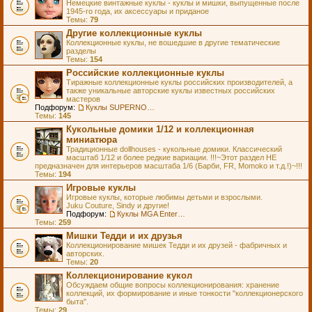
Немецкие винтажные куклы - куклы и мишки, выпущенные после
1945-го года, их аксессуары и приданое
Темы:
79
Другие коллекционные куклы
Коллекционные куклы, не вошедшие в другие тематические
разделы
Темы:
154
Российские коллекционные куклы
Тиражные коллекционные куклы российских производителей, а
также уникальные авторские куклы известных российских
мастеров
Подфорум:
Куклы SUPERNOVA DOLLS (exMOOQLA)
Темы:
145
Кукольные домики 1/12 и коллекционная
миниатюра
Традиционные dollhouses - кукольные домики. Классический
масштаб 1/12 и более редкие вариации. !!!~Этот раздел НЕ
предназначен для интерьеров масштаба 1/6 (Барби, FR, Momoko и т.д.!)~!!!
Темы:
194
Игровые куклы
Игровые куклы, которые любимы детьми и взрослыми.
Juku Couture, Sindy и другие!
Подфорум:
Куклы MGA Entertainment
Темы:
259
Мишки Тедди и их друзья
Коллекционирование мишек Тедди и их друзей - фабричных и
авторских.
Темы:
20
Коллекционирование кукол
Обсуждаем общие вопросы коллекционирования: хранение
коллекций, их формирование и иные тонкости "коллекционерского
быта".
Темы:
29