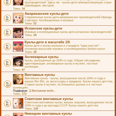
производителей. Здесь же - куклы-дети немецкоговорящих стран
(Швейцария, Австрия)
Темы:
34
Американские куклы-дети
Современные куклы-дети американских производителей (бренды
и авторы). Коллекционные и игровые
Темы:
52
Испанские куклы-дети
Игровые и коллекционные куклы-дети испанских производителей
Темы:
28
Куклы-дети в масштабе 1/6
Куклы-дети и куклы-малыши в стандарте "одна шестая" -
основном масштабе игровых и коллекционных fashion-кукол
Темы:
28
Антикварные куклы
Куклы, выпущенные до 1945-го года. Общее обсуждение,
идентификация, антикварные куклы в музеях, частные
коллекции...
Темы:
87
Винтажные куклы
Винтажные куклы - куклы, выпущенные после 1945-го года и
мишки 40х-80х, их аксессуары и приданое. Куклы нашего детства.
Старые куклы в музеях, на блошиных рынках и в частных
коллекциях.
Подфорум:
Винтажная мебель и аксессуары для кукол
Темы:
173
Советские винтажные куклы
Советские винтажные куклы, мишки, игрушки, выпущенные после
1945-го года и до распада СССР. Куклы нашего детства
Темы:
128
Немецкие винтажные куклы