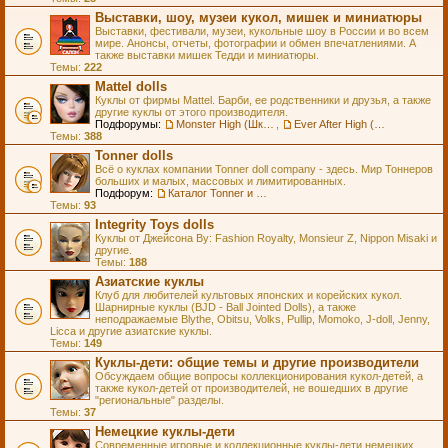
Выставки, шоу, музеи кукол, мишек и миниатюры
Выставки, фестивали, музеи, кукольные шоу в России и во всем
мире. Анонсы, отчеты, фотографии и обмен впечатлениями. А
также выставки мишек Тедди и миниатюры.
Темы:
222
Mattel dolls
Куклы от фирмы Mattel. Барби, ее родственники и друзья, а также
другие куклы от этого производителя.
Подфорумы:
Monster High (Школа Монстров)
,
Ever After High (Школа Долго и Счастливо)
Темы:
388
Tonner dolls
Всё о куклах компании Tonner doll company - здесь. Мир Тоннеров
больших и малых, массовых и лимитированных.
Подфорум:
Каталог Tonner и Wilde Imagination
Темы:
93
Integrity Toys dolls
Куклы от Джейсона Ву: Fashion Royalty, Monsieur Z, Nippon Misaki и
другие.
Темы:
188
Азиатские куклы
Клуб для любителей культовых японских и корейских кукол.
Шарнирные куклы (BJD - Ball Jointed Dolls), а также
неподражаемые Blythe, Obitsu, Volks, Pullip, Momoko, J-doll, Jenny,
Licca и другие азиатские куклы.
Темы:
149
Куклы-дети: общие темы и другие производители
Обсуждаем общие вопросы коллекционирования кукол-детей, а
также кукол-детей от производителей, не вошедших в другие
"региональные" разделы.
Темы:
37
Немецкие куклы-дети
Современные игровые и коллекционные куклы-дети немецких