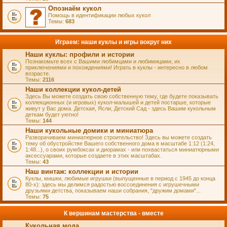
Опознаём кукол
Помощь в идентификации любых кукол
Темы:
683
Играем: наши куклы и игры вокруг них
Наши куклы: профили и истории
Познакомьте всех с Вашими любимцами и любимицами, их
приключениями и похождениями! Играть в куклы - интересно в любом
возрасте.
Темы:
2116
Наши коллекции кукол-детей
Здесь Вы можете создать свою собственную тему, где будете показывать
коллекционных (и игровых) кукол-малышей и детей постарше, которые
живут у Вас дома. Детская, Ясли, Детский Сад - здесь Вашим кукольным
деткам будет уютно!
Темы:
144
Наши кукольные домики и миниатюра
Разворачиваем миниатюрное строительство! Здесь вы можете создать
тему об обустройстве Вашего собственного дома в масштабе 1:12 (1:24,
1:48...), о своих румбоксах и диорамах - или похвастаться миниатюрными
аксессуарами, которые создаете в этих масштабах.
Темы:
43
Наш винтаж: коллекции и истории
Куклы, мишки, любимые игрушки (выпущенные в период с 1945 до конца
80-х): здесь мы делимся радостью воссоединения с игрушечными
друзьями детства, показываем наши собрания, "дружим домами"...
Темы:
75
К вершинам мастерства - вместе
Кукольная мода