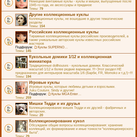
Немецкие винтажные куклы - куклы и мишки, выпущенные после
1945-го года, их аксессуары и приданое
Темы:
79
Другие коллекционные куклы
Коллекционные куклы, не вошедшие в другие тематические
разделы
Темы:
154
Российские коллекционные куклы
Тиражные коллекционные куклы российских производителей, а
также уникальные авторские куклы известных российских
мастеров
Подфорум:
Куклы SUPERNOVA DOLLS (exMOOQLA)
Темы:
145
Кукольные домики 1/12 и коллекционная
миниатюра
Традиционные dollhouses - кукольные домики. Классический
масштаб 1/12 и более редкие вариации. !!!~Этот раздел НЕ
предназначен для интерьеров масштаба 1/6 (Барби, FR, Momoko и т.д.!)~!!!
Темы:
194
Игровые куклы
Игровые куклы, которые любимы детьми и взрослыми.
Juku Couture, Sindy и другие!
Подфорум:
Куклы MGA Entertainment
Темы:
259
Мишки Тедди и их друзья
Коллекционирование мишек Тедди и их друзей - фабричных и
авторских.
Темы:
20
Коллекционирование кукол
Обсуждаем общие вопросы коллекционирования: хранение
коллекций, их формирование и иные тонкости "коллекционерского
быта".
Темы:
29