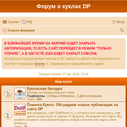
Форум о куклах DP
Ссылки
FAQ
Вход
Список форумов
ои
В БЛИЖАЙШЕЕ ВРЕМЯ НА ФОРУМЕ БУДЕТ ЗАКРЫТА
ск
АВТОРИЗАЦИЯ, ТО ЕСТЬ САЙТ ПЕРЕЙДЕТ В РЕЖИМ "ТОЛЬКО
ЧТЕНИЕ", А В АВГУСТЕ 2026 БУДЕТ ЗАКРЫТ СОВСЕМ.
Вопросы и предложения писать в ЛС аккаунта admin или направлять в
соответствующую
форму
. С уважением и сожалением, Админ.
Текущее время: 07 авг 2026, 23:46
Мир кукол
Кукольная беседка
Беседы на общекукольные темы
Подфорумы:
Игры и Конкурсы
,
Дети и игрушки
Темы:
500
Планета Кукол. Обсуждаем новые публикации на
сайте DP
Как оказалось сайт DollPlanet.ru, с которого все начиналось, уже
давно существует в отрыве от форума. Исправим это! Здесь Вы
можете оставить свои комментарии к новым статьям или задать свои
вопросы.
Темы:
28