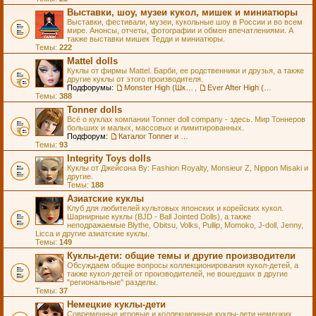
Выставки, шоу, музеи кукол, мишек и миниатюры
Выставки, фестивали, музеи, кукольные шоу в России и во всем
мире. Анонсы, отчеты, фотографии и обмен впечатлениями. А
также выставки мишек Тедди и миниатюры.
Темы:
222
Mattel dolls
Куклы от фирмы Mattel. Барби, ее родственники и друзья, а также
другие куклы от этого производителя.
Подфорумы:
Monster High (Школа Монстров)
,
Ever After High (Школа Долго и Счастливо)
Темы:
388
Tonner dolls
Всё о куклах компании Tonner doll company - здесь. Мир Тоннеров
больших и малых, массовых и лимитированных.
Подфорум:
Каталог Tonner и Wilde Imagination
Темы:
93
Integrity Toys dolls
Куклы от Джейсона Ву: Fashion Royalty, Monsieur Z, Nippon Misaki и
другие.
Темы:
188
Азиатские куклы
Клуб для любителей культовых японских и корейских кукол.
Шарнирные куклы (BJD - Ball Jointed Dolls), а также
неподражаемые Blythe, Obitsu, Volks, Pullip, Momoko, J-doll, Jenny,
Licca и другие азиатские куклы.
Темы:
149
Куклы-дети: общие темы и другие производители
Обсуждаем общие вопросы коллекционирования кукол-детей, а
также кукол-детей от производителей, не вошедших в другие
"региональные" разделы.
Темы:
37
Немецкие куклы-дети
Современные игровые и коллекционные куклы-дети немецких