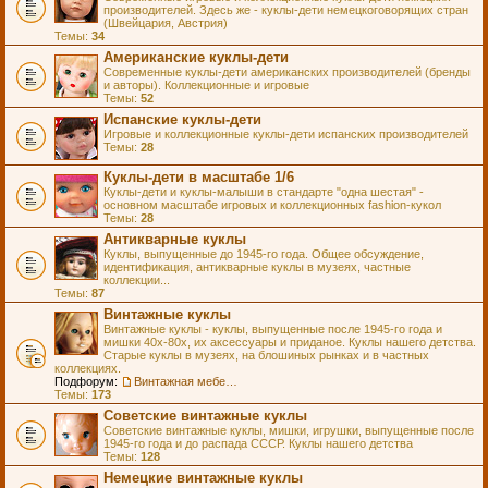
производителей. Здесь же - куклы-дети немецкоговорящих стран
(Швейцария, Австрия)
Темы:
34
Американские куклы-дети
Современные куклы-дети американских производителей (бренды
и авторы). Коллекционные и игровые
Темы:
52
Испанские куклы-дети
Игровые и коллекционные куклы-дети испанских производителей
Темы:
28
Куклы-дети в масштабе 1/6
Куклы-дети и куклы-малыши в стандарте "одна шестая" -
основном масштабе игровых и коллекционных fashion-кукол
Темы:
28
Антикварные куклы
Куклы, выпущенные до 1945-го года. Общее обсуждение,
идентификация, антикварные куклы в музеях, частные
коллекции...
Темы:
87
Винтажные куклы
Винтажные куклы - куклы, выпущенные после 1945-го года и
мишки 40х-80х, их аксессуары и приданое. Куклы нашего детства.
Старые куклы в музеях, на блошиных рынках и в частных
коллекциях.
Подфорум:
Винтажная мебель и аксессуары для кукол
Темы:
173
Советские винтажные куклы
Советские винтажные куклы, мишки, игрушки, выпущенные после
1945-го года и до распада СССР. Куклы нашего детства
Темы:
128
Немецкие винтажные куклы