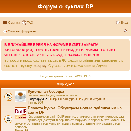
Форум о куклах DP
Ссылки
FAQ
Вход
Список форумов
ои
В БЛИЖАЙШЕЕ ВРЕМЯ НА ФОРУМЕ БУДЕТ ЗАКРЫТА
ск
АВТОРИЗАЦИЯ, ТО ЕСТЬ САЙТ ПЕРЕЙДЕТ В РЕЖИМ "ТОЛЬКО
ЧТЕНИЕ", А В АВГУСТЕ 2026 БУДЕТ ЗАКРЫТ СОВСЕМ.
Вопросы и предложения писать в ЛС аккаунта admin или направлять в
соответствующую
форму
. С уважением и сожалением, Админ.
Текущее время: 06 авг 2026, 13:53
Мир кукол
Кукольная беседка
Беседы на общекукольные темы
Подфорумы:
Игры и Конкурсы
,
Дети и игрушки
Темы:
500
Планета Кукол. Обсуждаем новые публикации на
сайте DP
Как оказалось сайт DollPlanet.ru, с которого все начиналось, уже
давно существует в отрыве от форума. Исправим это! Здесь Вы
можете оставить свои комментарии к новым статьям или задать свои
вопросы.
Темы:
28