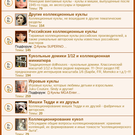
Немецкие винтажные куклы - куклы и мишки, выпущенные после
1945-го года, их аксессуары и приданое
Темы:
79
Другие коллекционные куклы
Коллекционные куклы, не вошедшие в другие тематические
разделы
Темы:
154
Российские коллекционные куклы
Тиражные коллекционные куклы российских производителей, а
также уникальные авторские куклы известных российских
мастеров
Подфорум:
Куклы SUPERNOVA DOLLS (exMOOQLA)
Темы:
145
Кукольные домики 1/12 и коллекционная
миниатюра
Традиционные dollhouses - кукольные домики. Классический
масштаб 1/12 и более редкие вариации. !!!~Этот раздел НЕ
предназначен для интерьеров масштаба 1/6 (Барби, FR, Momoko и т.д.!)~!!!
Темы:
194
Игровые куклы
Игровые куклы, которые любимы детьми и взрослыми.
Juku Couture, Sindy и другие!
Подфорум:
Куклы MGA Entertainment
Темы:
259
Мишки Тедди и их друзья
Коллекционирование мишек Тедди и их друзей - фабричных и
авторских.
Темы:
20
Коллекционирование кукол
Обсуждаем общие вопросы коллекционирования: хранение
коллекций, их формирование и иные тонкости "коллекционерского
быта".
Темы:
29