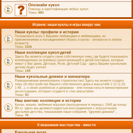
Опознаём кукол
Помощь в идентификации любых кукол
Темы:
683
Играем: наши куклы и игры вокруг них
Наши куклы: профили и истории
Познакомьте всех с Вашими любимцами и любимицами, их
приключениями и похождениями! Играть в куклы - интересно в любом
возрасте.
Темы:
2116
Наши коллекции кукол-детей
Здесь Вы можете создать свою собственную тему, где будете показывать
коллекционных (и игровых) кукол-малышей и детей постарше, которые
живут у Вас дома. Детская, Ясли, Детский Сад - здесь Вашим кукольным
деткам будет уютно!
Темы:
144
Наши кукольные домики и миниатюра
Разворачиваем миниатюрное строительство! Здесь вы можете создать
тему об обустройстве Вашего собственного дома в масштабе 1:12 (1:24,
1:48...), о своих румбоксах и диорамах - или похвастаться миниатюрными
аксессуарами, которые создаете в этих масштабах.
Темы:
43
Наш винтаж: коллекции и истории
Куклы, мишки, любимые игрушки (выпущенные в период с 1945 до конца
80-х): здесь мы делимся радостью воссоединения с игрушечными
друзьями детства, показываем наши собрания, "дружим домами"...
Темы:
75
К вершинам мастерства - вместе
Кукольная мода