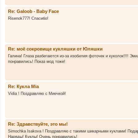
Re: Galoob - Baby Face
Risenok777! Спасибо!
Re: моё сокровище кукляшки от Юляшки
Галина! Глаза разбегаются из-за изобилия фоточек и куколок!!!! Э
понравились! Показ мод тоже!
Re: Кукла Mia
Vidia ! Поздравляю с Миечкой!
Re: Здравствуйте, это мы!
Simochka Isakova ! Поздравляю с такими шикарными куклами! Подар
Наряды! Куклы! Очень понравились!