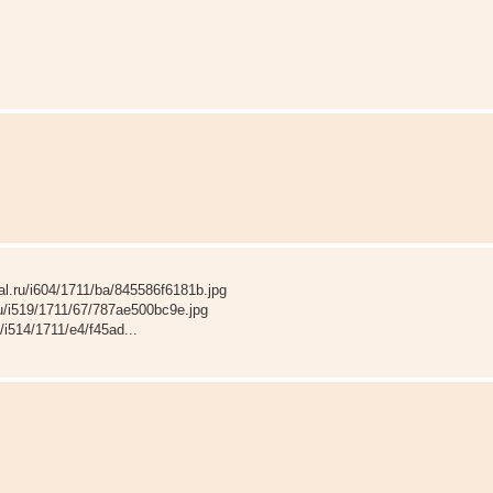
.ru/i604/1711/ba/845586f6181b.jpg
.ru/i519/1711/67/787ae500bc9e.jpg
u/i514/1711/e4/f45ad...