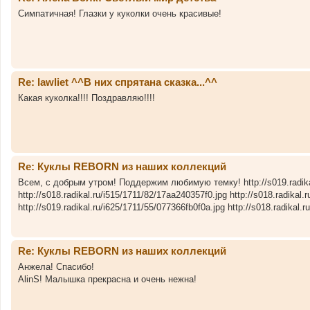
Симпатичная! Глазки у куколки очень красивые!
Re: lawliet ^^В них спрятана сказка...^^
Какая куколка!!!! Поздравляю!!!!
Re: Куклы REBORN из наших коллекций
Всем, с добрым утром! Поддержим любимую темку! http://s019.radikal
http://s018.radikal.ru/i515/1711/82/17aa240357f0.jpg http://s018.radikal
http://s019.radikal.ru/i625/1711/55/077366fb0f0a.jpg http://s018.radikal.r
Re: Куклы REBORN из наших коллекций
Анжела! Спасибо!
AlinS! Малышка прекрасна и очень нежна!