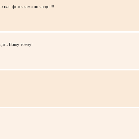
те нас фоточками по чаще!!!!
ещать Вашу темку!