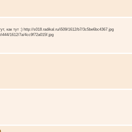
 как тут :) http://s018.radikal.ru/i509/1612/b7/3c5be6bc4367.jpg
ru/i444/1612/7a/4cc9f72a015f.jpg
а