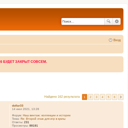
Вход
26 БУДЕТ ЗАКРЫТ СОВСЕМ.
Найдено 162 результата
1
2
3
4
5
6
dollar33
14 июл 2021, 13:28
Форум:
Наш винтаж: коллекции и истории
Тема:
Re: Второй этаж для игр в куклы
Ответы:
231
Просмотры:
88191