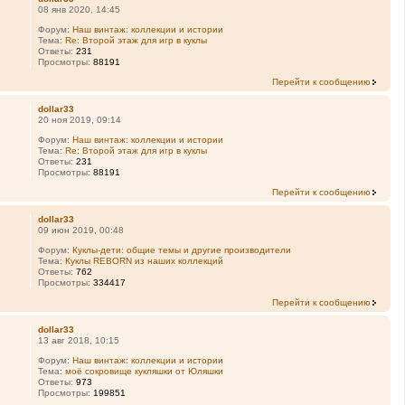
08 янв 2020, 14:45
Форум:
Наш винтаж: коллекции и истории
Тема:
Re: Второй этаж для игр в куклы
Ответы:
231
Просмотры:
88191
Перейти к сообщению
dollar33
20 ноя 2019, 09:14
Форум:
Наш винтаж: коллекции и истории
Тема:
Re: Второй этаж для игр в куклы
Ответы:
231
Просмотры:
88191
Перейти к сообщению
dollar33
09 июн 2019, 00:48
Форум:
Куклы-дети: общие темы и другие производители
Тема:
Куклы REBORN из наших коллекций
Ответы:
762
Просмотры:
334417
Перейти к сообщению
dollar33
13 авг 2018, 10:15
Форум:
Наш винтаж: коллекции и истории
Тема:
моё сокровище кукляшки от Юляшки
Ответы:
973
Просмотры:
199851