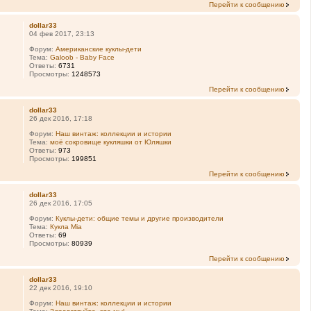
Перейти к сообщению
dollar33
04 фев 2017, 23:13
Форум:
Американские куклы-дети
Тема:
Galoob - Baby Face
Ответы:
6731
Просмотры:
1248573
Перейти к сообщению
dollar33
26 дек 2016, 17:18
Форум:
Наш винтаж: коллекции и истории
Тема:
моё сокровище кукляшки от Юляшки
Ответы:
973
Просмотры:
199851
Перейти к сообщению
dollar33
26 дек 2016, 17:05
Форум:
Куклы-дети: общие темы и другие производители
Тема:
Кукла Mia
Ответы:
69
Просмотры:
80939
Перейти к сообщению
dollar33
22 дек 2016, 19:10
Форум:
Наш винтаж: коллекции и истории