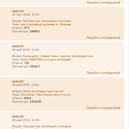
Перейти к сообщению
dollar33
20 июл 2018, 19:25
Форум:
Наш винтаж: коллекции и истории
Тема:
моё сокровище кукляшки от Юляшки
Ответы:
973
Просмотры:
199851
Перейти к сообщению
dollar33
06 май 2018, 14:44
Форум:
Куклы-дети: общие темы и другие производители
Тема:
Куклы REBORN из наших коллекций
Ответы:
762
Просмотры:
334417
Перейти к сообщению
dollar33
06 май 2018, 14:42
Форум:
Наши коллекции кукол-детей
Тема:
Elena0111: Приглашаю всех в гости.
Ответы:
8414
Просмотры:
1316181
Перейти к сообщению
dollar33
06 май 2018, 14:39
Форум:
Наш винтаж: коллекции и истории