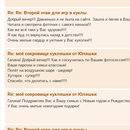
Re: Re: Второй этаж для игр в куклы
Добрый вечер!!! Давненько я не была на сайте. Зашла и бегом в Ваш
Читала и смотрела фоточки с самого начала!!!
Как же всё таки у Вас здорово!!!!
Я как буд то вернулась назад в детство!!!!
Очень милые сердцу и уютные у Вас куколки!!!
Re: моё сокровище кукляшки от Юляшки
Галина! Добрый вечер!!! Как я соскучилась по Вашим фотосессия!!!!
Ваши парочки и семьи классные!
Полёт на воздушном шаре - шедевр!
Хуторок - супер!!!!
Спасибо, что делитесь с нами!!!!!
Re: моё сокровище кукляшки от Юляшки
Галина! Поздравляю Вас и Вашу семью с Новым годом и Рождество
У Вас очень милые новогодние подарки!
Re: Re: Второй этаж для игр в куклы