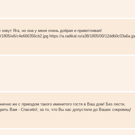
зовут Яга, но она у меня очень добрая и приветливая!
a10/1805/e6/c4e666356cb2.jpg https://a.radikal.ru/a38/1805/00/12ddb0c03a6a.jp
нечно же с приездом такого именитого гостя в Ваш дом! Без лести,
рить Вам - Спасибо!, за то, что Вы нас допустили до Ваших сокровищ!