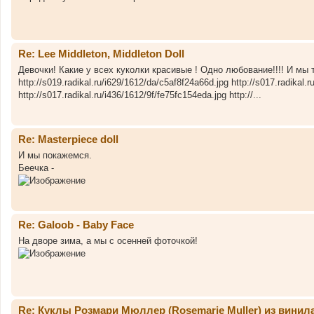
Re: Lee Middleton, Middleton Doll
Девочки! Какие у всех куколки красивые ! Одно любование!!!! И мы тут,
http://s019.radikal.ru/i629/1612/da/c5af8f24a66d.jpg http://s017.radikal.
http://s017.radikal.ru/i436/1612/9f/fe75fc154eda.jpg http://...
Re: Masterpiece doll
И мы покажемся.
Беечка -
Re: Galoob - Baby Face
На дворе зима, а мы с осенней фоточкой!
Re: Куклы Розмари Мюллер (Rosemarie Muller) из винил