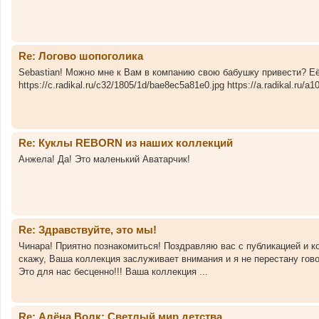
Re: Логово шопоголика
Sebastian! Можно мне к Вам в компанию свою бабушку привести? Её 
https://c.radikal.ru/c32/1805/1d/bae8ec5a81e0.jpg https://a.radikal.ru/
Re: Куклы REBORN из наших коллекций
Анжела! Да! Это маленький Аватарчик!
Re: Здравствуйте, это мы!
Чинара! Приятно познакомиться! Поздравляю вас с публикацией и ко
скажу, Ваша коллекция заслуживает внимания и я не перестану гово
Это для нас бесценно!!! Ваша коллекция ...
Re: Алёна Волк: Светлый мир детства