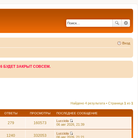
Вход
26 БУДЕТ ЗАКРЫТ СОВСЕМ.
Найдено 4 результата • Страница
1
из
1
ОТВЕТЫ
ПРОСМОТРЫ
ПОСЛЕДНЕЕ СООБЩЕНИЕ
Lucciola
279
160573
П
06 авг 2026, 21:39
е
р
Lucciola
е
1240
332053
П
06 авг 2026, 21:21