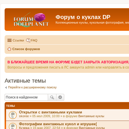
Форум о куклах DP
Коллекционные куклы, кукольная фотография, м
Ссылки
FAQ
Список форумов
В БЛИЖАЙШЕЕ ВРЕМЯ НА ФОРУМЕ БУДЕТ ЗАКРЫТА АВТОРИЗАЦИЯ, Т
Вопросы и предложения писать в ЛС аккаунта admin или направлять в 
Активные темы
Перейти к расширенному поиску
ТЕМЫ
Открытки с винтажными куклами
skoree
» 05 июл 2009, 10:00 » в форуме
Винтажные куклы
Фотографии винтажных кукол и игрушек(
Кузюка
» 15 мар 2007, 22:54 » в форуме
Винтажные куклы