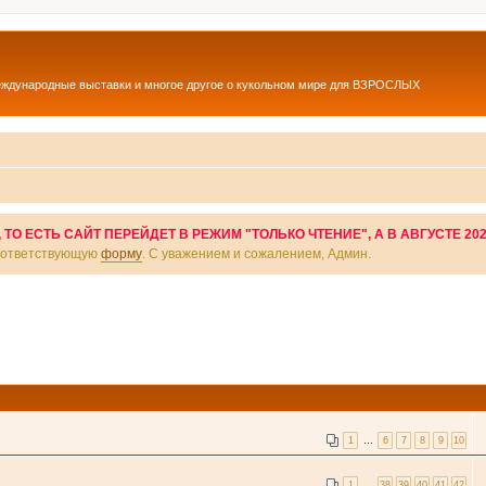
еждународные выставки и многое другое о кукольном мире для ВЗРОСЛЫХ
О ЕСТЬ САЙТ ПЕРЕЙДЕТ В РЕЖИМ "ТОЛЬКО ЧТЕНИЕ", А В АВГУСТЕ 20
соответствующую
форму
. С уважением и сожалением, Админ.
1
…
6
7
8
9
10
1
…
38
39
40
41
42