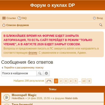
Форум о куклах DP
Ссылки
FAQ
Вход
Список форумов
ои
В БЛИЖАЙШЕЕ ВРЕМЯ НА ФОРУМЕ БУДЕТ ЗАКРЫТА
ск
АВТОРИЗАЦИЯ, ТО ЕСТЬ САЙТ ПЕРЕЙДЕТ В РЕЖИМ "ТОЛЬКО
ЧТЕНИЕ", А В АВГУСТЕ 2026 БУДЕТ ЗАКРЫТ СОВСЕМ.
Вопросы и предложения писать в ЛС аккаунта admin или направлять в
соответствующую
форму
. С уважением и сожалением, Админ.
Сообщения без ответов
Перейти к расширенному поиску
Найдено 298 результатов
1
2
3
4
5
…
10
Темы
Moonspell Magic
HelenBlack
» 14 фев 2026, 15:55 » в форуме
Mattel dolls
Taya facemold