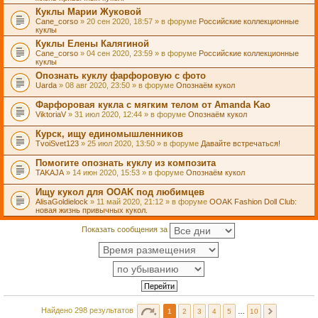
Куклы Марии Жуковой
Cane_corso
» 20 сен 2020, 18:57 » в форуме
Российские коллекционные
куклы
Куклы Елены Калягиной
Cane_corso
» 04 сен 2020, 23:59 » в форуме
Российские коллекционные
куклы
Опознать куклу фарфоровую с фото
Uarda
» 08 авг 2020, 23:50 » в форуме
Опознаём кукол
Фарфоровая кукла с мягким телом от Amanda Kao
ViktoriaV
» 31 июл 2020, 12:44 » в форуме
Опознаём кукол
Курск, ищу единомышленников
TvoiSvet123
» 25 июл 2020, 13:50 » в форуме
Давайте встречаться!
Помогите опознать куклу из композита
TAKAJA
» 14 июн 2020, 15:53 » в форуме
Опознаём кукол
Ищу кукол для OOAK под любимцев
AlisaGoldielock
» 11 май 2020, 21:12 » в форуме
OOAK Fashion Doll Club:
новая жизнь привычных кукол.
Показать сообщения за
Найдено 298 результатов
1
2
3
4
5
…
10