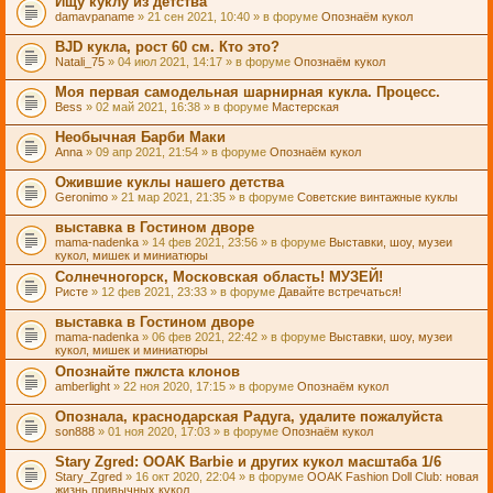
Ищу куклу из детства
damavpaname
» 21 сен 2021, 10:40 » в форуме
Опознаём кукол
BJD кукла, рост 60 см. Кто это?
Natali_75
» 04 июл 2021, 14:17 » в форуме
Опознаём кукол
Моя первая самодельная шарнирная кукла. Процесс.
Bess
» 02 май 2021, 16:38 » в форуме
Мастерская
Необычная Барби Маки
Anna
» 09 апр 2021, 21:54 » в форуме
Опознаём кукол
Ожившие куклы нашего детства
Geronimo
» 21 мар 2021, 21:35 » в форуме
Советские винтажные куклы
выставка в Гостином дворе
mama-nadenka
» 14 фев 2021, 23:56 » в форуме
Выставки, шоу, музеи
кукол, мишек и миниатюры
Солнечногорск, Московская область! МУЗЕЙ!
Ристе
» 12 фев 2021, 23:33 » в форуме
Давайте встречаться!
выставка в Гостином дворе
mama-nadenka
» 06 фев 2021, 22:42 » в форуме
Выставки, шоу, музеи
кукол, мишек и миниатюры
Опознайте пжлста клонов
amberlight
» 22 ноя 2020, 17:15 » в форуме
Опознаём кукол
Опознала, краснодарская Радуга, удалите пожалуйста
son888
» 01 ноя 2020, 17:03 » в форуме
Опознаём кукол
Stary Zgred: OOAK Barbie и других кукол масштаба 1/6
Stary_Zgred
» 16 окт 2020, 22:04 » в форуме
OOAK Fashion Doll Club: новая
жизнь привычных кукол.