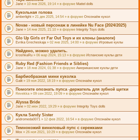
Jane
» 10 янв 2026, 19:14 » в форуме
Mattel dolls
Кукольная голова
amberlight
» 21 дек 2025, 14:54 » в форуме
Опознаём кукол
Novae - новый персонаж в линейке Nu Face (2024/2025)
Jane
» 14 янв 2025, 21:10 » в форуме
Integrity Toys dolls
Glo Up Girls от Far Out Toys и их клоны (аналоги)
Evrika Grecheskaja
» 02 янв 2025, 14:00 » в форуме
Игровые куклы
Найдено, можно удалить.
kroshkaRu
» 06 мар 2024, 15:13 » в форуме
Испанские куклы-дети
Ruby Red (Fashion Friends и Siblies)
Jane
» 18 янв 2024, 01:38 » в форуме
Американские куклы-дети
Барбиобразная мини куколка
Galit
» 19 ноя 2022, 18:19 » в форуме
Опознаём кукол
Помогите опознать пупса -держатель для зубной щетки
Revekka
» 09 сен 2022, 19:09 » в форуме
Опознаём кукол
Alyssa Bride
Jane
» 02 июн 2022, 19:29 » в форуме
Integrity Toys dolls
Кукла Sandy Sister
andromeda0071
» 12 фев 2022, 16:54 » в форуме
Опознаём кукол
Темнокожий виниловый пупс с сережками
Mox
» 26 ноя 2021, 10:29 » в форуме
Опознаём кукол