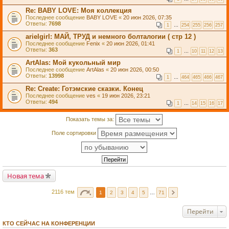
Re: BABY LOVE: Моя коллекция
Последнее сообщение
BABY LOVE
«
20 июн 2026, 07:35
Ответы:
7698
1
…
254
255
256
257
arielgirl: МАЙ, ТРУД и немного болталогии ( стр 12 )
Последнее сообщение
Fenix
«
20 июн 2026, 01:41
Ответы:
363
1
…
10
11
12
13
ArtAlas: Мой кукольный мир
Последнее сообщение
ArtAlas
«
20 июн 2026, 00:50
Ответы:
13998
1
…
464
465
466
467
Re: Create: Готэмские сказки. Конец
Последнее сообщение
ves
«
19 июн 2026, 23:21
Ответы:
494
1
…
14
15
16
17
Показать темы за:
Поле сортировки
Новая тема
2116 тем
1
2
3
4
5
…
71
Перейти
КТО СЕЙЧАС НА КОНФЕРЕНЦИИ