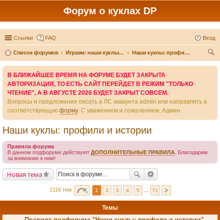
Форум о куклах DP
Ссылки
FAQ
Вход
Список форумов
Играем: наши куклы и игры вокруг них
Наши куклы: профили и истории
ои
В БЛИЖАЙШЕЕ ВРЕМЯ НА ФОРУМЕ БУДЕТ ЗАКРЫТА
ск
АВТОРИЗАЦИЯ, ТО ЕСТЬ САЙТ ПЕРЕЙДЕТ В РЕЖИМ "ТОЛЬКО
ЧТЕНИЕ", А В АВГУСТЕ 2026 БУДЕТ ЗАКРЫТ СОВСЕМ.
Вопросы и предложения писать в ЛС аккаунта admin или направлять в
соответствующую
форму
. С уважением и сожалением, Админ.
Наши куклы: профили и истории
Правила форума
В данном подфоруме действуют
ДОПОЛНИТЕЛЬНЫЕ ПРАВИЛА
. Благодарим
за внимание к ним!
Новая тема
2116 тем
1
2
3
4
5
…
71
Темы
Правила подфорума "Наши куклы: профили и истории"