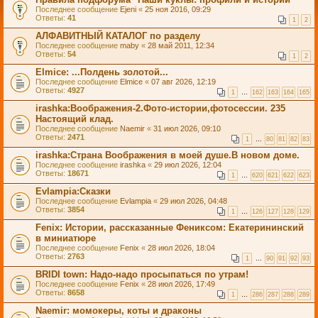
Последнее сообщение
Ejeni
«
25 ноя 2016, 09:29
Ответы:
41
1
2
АЛФАВИТНЫЙ КАТАЛОГ по разделу
Последнее сообщение
maby
«
28 май 2011, 12:34
Ответы:
54
1
2
Elmice: ...Полдень золотой...
Последнее сообщение
Elmice
«
07 авг 2026, 12:19
Ответы:
4927
1
…
162
163
164
165
irashka:Воображения-2.Фото-истории,фотосессии. 235
Настоящий клад.
Последнее сообщение
Naemir
«
31 июл 2026, 09:10
Ответы:
2471
1
…
80
81
82
83
irashka:Страна Воображения в моей душе.В новом доме.
Последнее сообщение
irashka
«
29 июл 2026, 12:04
Ответы:
18671
1
…
620
621
622
623
Evlampia:Сказки
Последнее сообщение
Evlampia
«
29 июл 2026, 04:48
Ответы:
3854
1
…
126
127
128
129
Fenix: Истории, рассказанные Фениксом: Екатерининский
в миниатюре
Последнее сообщение
Fenix
«
28 июл 2026, 18:04
Ответы:
2763
1
…
90
91
92
93
BRIDI tоwn: Надо-надо просыпаться по утрам!
Последнее сообщение
Fenix
«
28 июл 2026, 17:49
Ответы:
8658
1
…
286
287
288
289
Naemir: момокеры, коты и драконы