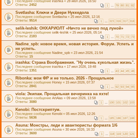
Последнее сообщение
irashka
«
28 июл 2026, 16:50
Ответы:
2452
1
…
79
80
81
82
Svetlasha: Ключи и Двери Нуккедола
Последнее сообщение
Svetlasha
«
25 июл 2026, 12:16
Ответы:
9514
1
…
315
316
317
318
selik-leshik: ОНХАРИОЛТ «Ничто не вечно под луной»
Последнее сообщение
selik-leshik
«
25 июл 2026, 05:14
Ответы:
2183
1
…
70
71
72
73
Nadine_spb: новое время, новая история. Форум. Успеть и
не успеть.
Последнее сообщение
Nadine_spb
«
23 июл 2026, 21:54
Ответы:
15
irashka: Страна Воображения. "Ну очень кукольная жизнь".
Последнее сообщение
irashka
«
17 июл 2026, 19:48
Ответы:
1351
1
…
43
44
45
46
Ribonkа: мои ФР и не только. 2026 - Прощальное
Последнее сообщение
Honey
«
15 июл 2026, 07:37
Ответы:
2841
1
…
92
93
94
95
viola: Экипаж. Прощальная вечеринка на яхте!
Последнее сообщение
ArtAlas
«
09 июл 2026, 13:58
Ответы:
3080
1
…
100
101
102
103
Kenobi: Постскриптум.
Последнее сообщение
Kenobi
«
05 июл 2026, 12:26
Ответы:
5636
1
…
185
186
187
188
Asuna: Монстры, леди и авантюристы формата 1/6
Последнее сообщение
Asuna
«
30 июн 2026, 16:33
Ответы:
3600
1
…
118
119
120
121