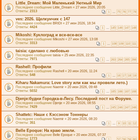
Little_Dream: Мой Маленький Уютный Мир
Последнее сообщение
Little_Dream
«
27 июн 2026, 20:05
Ответы:
2313
1
…
75
76
77
78
ves: 2026. Щелкунчик с 147
Последнее сообщение
BRIDI
«
27 июн 2026, 18:34
Ответы:
4424
1
…
145
146
147
148
Mikoshi: Куклоград и все-все-все
Последнее сообщение
Mikoshi
«
27 июн 2026, 13:08
Ответы:
3313
1
…
108
109
110
111
taisia: сделано с любовью
Последнее сообщение
taisia
«
25 июн 2026, 22:35
Ответы:
7971
1
…
263
264
265
266
Rashell: Профили
Последнее сообщение
Rashell
«
20 июн 2026, 11:24
Ответы:
548
1
…
16
17
18
19
Kiharu Nakamura: Love story или как мы провели лето.)
Последнее сообщение
Naemir
«
20 июн 2026, 09:48
Ответы:
5032
1
…
165
166
167
168
Djenje:будни Городка-в-Лесу. Последний пост на Форуме.
Последнее сообщение
Djenje
«
20 июн 2026, 08:55
Ответы:
7429
1
…
245
246
247
248
Shattetc: Наши с Кэссэном Тоннеры
Последнее сообщение
Naemir
«
20 июн 2026, 08:20
Ответы:
351
1
…
9
10
11
12
Belle Epoque: На краю земли.
Последнее сообщение
Belle Epoque
«
20 июн 2026, 07:37
Ответы:
1773
1
…
57
58
59
60