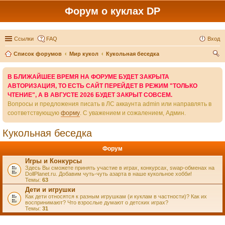
Форум о куклах DP
Ссылки
FAQ
Вход
Список форумов
Мир кукол
Кукольная беседка
ои
В БЛИЖАЙШЕЕ ВРЕМЯ НА ФОРУМЕ БУДЕТ ЗАКРЫТА
ск
АВТОРИЗАЦИЯ, ТО ЕСТЬ САЙТ ПЕРЕЙДЕТ В РЕЖИМ "ТОЛЬКО
ЧТЕНИЕ", А В АВГУСТЕ 2026 БУДЕТ ЗАКРЫТ СОВСЕМ.
Вопросы и предложения писать в ЛС аккаунта admin или направлять в
соответствующую
форму
. С уважением и сожалением, Админ.
Кукольная беседка
Форум
Игры и Конкурсы
Здесь Вы сможете принять участие в играх, конкурсах, swap-обменах на
DollPlanet.ru. Добавим чуть-чуть азарта в наше кукольное хобби!
Темы:
63
Дети и игрушки
Как дети относятся к разным игрушкам (и куклам в частности)? Как их
воспринимают? Что взрослые думают о детских играх?
Темы:
31