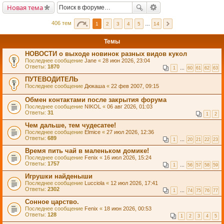
Новая тема
406 тем
1
2
3
4
5
…
14
Темы
НОВОСТИ о выходе новинок разных видов кукол
Последнее сообщение
Jane
«
28 июн 2026, 23:04
Ответы:
1870
1
…
60
61
62
63
ПУТЕВОДИТЕЛЬ
Последнее сообщение
Дюкаша
«
22 фев 2007, 09:15
Обмен контактами после закрытия форума
Последнее сообщение
NIKOL
«
06 авг 2026, 01:03
Ответы:
31
1
2
Чем дальше, тем чудесатее!
Последнее сообщение
Elmice
«
27 июл 2026, 12:36
Ответы:
689
1
…
20
21
22
23
Время пить чай в маленьком домике!
Последнее сообщение
Fenix
«
16 июл 2026, 15:24
Ответы:
1757
1
…
56
57
58
59
Игрушки найденыши
Последнее сообщение
Lucciola
«
12 июл 2026, 17:41
Ответы:
2302
1
…
74
75
76
77
Сонное царство.
Последнее сообщение
Fenix
«
18 июн 2026, 00:53
Ответы:
128
1
2
3
4
5