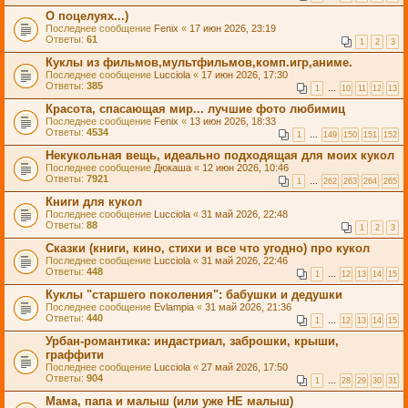
О поцелуях...)
Последнее сообщение
Fenix
«
17 июн 2026, 23:19
Ответы:
61
1
2
3
Куклы из фильмов,мультфильмов,комп.игр,аниме.
Последнее сообщение
Lucciola
«
17 июн 2026, 17:30
Ответы:
385
1
…
10
11
12
13
Красота, спасающая мир... лучшие фото любимиц
Последнее сообщение
Fenix
«
13 июн 2026, 18:33
Ответы:
4534
1
…
149
150
151
152
Некукольная вещь, идеально подходящая для моих кукол
Последнее сообщение
Дюкаша
«
12 июн 2026, 10:46
Ответы:
7921
1
…
262
263
264
265
Книги для кукол
Последнее сообщение
Lucciola
«
31 май 2026, 22:48
Ответы:
88
1
2
3
Сказки (книги, кино, стихи и все что угодно) про кукол
Последнее сообщение
Lucciola
«
31 май 2026, 22:46
Ответы:
448
1
…
12
13
14
15
Куклы "старшего поколения": бабушки и дедушки
Последнее сообщение
Evlampia
«
31 май 2026, 21:36
Ответы:
440
1
…
12
13
14
15
Урбан-романтика: индастриал, заброшки, крыши,
граффити
Последнее сообщение
Lucciola
«
27 май 2026, 17:50
Ответы:
904
1
…
28
29
30
31
Мама, папа и малыш (или уже НЕ малыш)