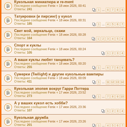
Кукольная миниатюра и re-ment
Последнее сообщение
Fenix
«
18 июн 2026, 00:41
Ответы:
241
1
…
6
7
8
9
Татуировки (и пирсинг) у кукол
Последнее сообщение
Fenix
«
18 июн 2026, 00:31
Ответы:
185
1
…
4
5
6
7
Свет мой, зеркальце, скажи
Последнее сообщение
Fenix
«
18 июн 2026, 00:28
Ответы:
164
1
2
3
4
5
6
Спорт и куклы
Последнее сообщение
Fenix
«
18 июн 2026, 00:24
Ответы:
105
1
2
3
4
А ваши куклы любят танцевать?
Последнее сообщение
Fenix
«
18 июн 2026, 00:20
Ответы:
255
1
…
6
7
8
9
Сумерки (Twilight) и другие кукольные вампиры
Последнее сообщение
Fenix
«
18 июн 2026, 00:09
Ответы:
411
1
…
11
12
13
14
Кукольная эпопея вокруг Гарри Поттера
Последнее сообщение
Fenix
«
17 июн 2026, 23:52
Ответы:
273
1
…
7
8
9
10
А у ваших кукол есть хобби?
Последнее сообщение
Fenix
«
17 июн 2026, 23:36
Ответы:
107
1
2
3
4
Кукольная дружба
Последнее сообщение
Fenix
«
17 июн 2026, 23:26
Ответы:
201
1
…
4
5
6
7