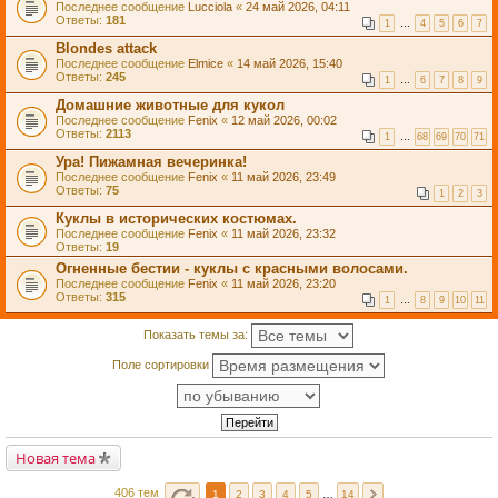
Последнее сообщение
Lucciola
«
24 май 2026, 04:11
Ответы:
181
1
…
4
5
6
7
Blondes attack
Последнее сообщение
Elmice
«
14 май 2026, 15:40
Ответы:
245
1
…
6
7
8
9
Домашние животные для кукол
Последнее сообщение
Fenix
«
12 май 2026, 00:02
Ответы:
2113
1
…
68
69
70
71
Ура! Пижамная вечеринка!
Последнее сообщение
Fenix
«
11 май 2026, 23:49
Ответы:
75
1
2
3
Куклы в исторических костюмах.
Последнее сообщение
Fenix
«
11 май 2026, 23:32
Ответы:
19
Огненные бестии - куклы с красными волосами.
Последнее сообщение
Fenix
«
11 май 2026, 23:20
Ответы:
315
1
…
8
9
10
11
Показать темы за:
Поле сортировки
Новая тема
406 тем
1
2
3
4
5
…
14