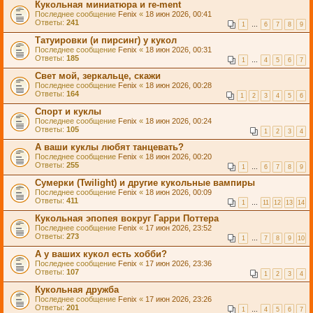
Кукольная миниатюра и re-ment
Последнее сообщение
Fenix
«
18 июн 2026, 00:41
Ответы:
241
1
…
6
7
8
9
Татуировки (и пирсинг) у кукол
Последнее сообщение
Fenix
«
18 июн 2026, 00:31
Ответы:
185
1
…
4
5
6
7
Свет мой, зеркальце, скажи
Последнее сообщение
Fenix
«
18 июн 2026, 00:28
Ответы:
164
1
2
3
4
5
6
Спорт и куклы
Последнее сообщение
Fenix
«
18 июн 2026, 00:24
Ответы:
105
1
2
3
4
А ваши куклы любят танцевать?
Последнее сообщение
Fenix
«
18 июн 2026, 00:20
Ответы:
255
1
…
6
7
8
9
Сумерки (Twilight) и другие кукольные вампиры
Последнее сообщение
Fenix
«
18 июн 2026, 00:09
Ответы:
411
1
…
11
12
13
14
Кукольная эпопея вокруг Гарри Поттера
Последнее сообщение
Fenix
«
17 июн 2026, 23:52
Ответы:
273
1
…
7
8
9
10
А у ваших кукол есть хобби?
Последнее сообщение
Fenix
«
17 июн 2026, 23:36
Ответы:
107
1
2
3
4
Кукольная дружба
Последнее сообщение
Fenix
«
17 июн 2026, 23:26
Ответы:
201
1
…
4
5
6
7