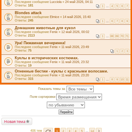
Последнее сообщение
Lucciola
«
24 май 2026, 04:11
Ответы:
181
1
…
4
5
6
7
Blondes attack
Последнее сообщение
Elmice
«
14 май 2026, 15:40
Ответы:
245
1
…
6
7
8
9
Домашние животные для кукол
Последнее сообщение
Fenix
«
12 май 2026, 00:02
Ответы:
2113
1
…
68
69
70
71
Ура! Пижамная вечеринка!
Последнее сообщение
Fenix
«
11 май 2026, 23:49
Ответы:
75
1
2
3
Куклы в исторических костюмах.
Последнее сообщение
Fenix
«
11 май 2026, 23:32
Ответы:
19
Огненные бестии - куклы с красными волосами.
Последнее сообщение
Fenix
«
11 май 2026, 23:20
Ответы:
315
1
…
8
9
10
11
Показать темы за:
Поле сортировки
Новая тема
406 тем
1
2
3
4
5
…
14