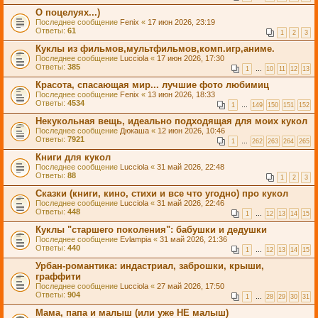
О поцелуях...)
Последнее сообщение
Fenix
«
17 июн 2026, 23:19
Ответы:
61
1
2
3
Куклы из фильмов,мультфильмов,комп.игр,аниме.
Последнее сообщение
Lucciola
«
17 июн 2026, 17:30
Ответы:
385
1
…
10
11
12
13
Красота, спасающая мир... лучшие фото любимиц
Последнее сообщение
Fenix
«
13 июн 2026, 18:33
Ответы:
4534
1
…
149
150
151
152
Некукольная вещь, идеально подходящая для моих кукол
Последнее сообщение
Дюкаша
«
12 июн 2026, 10:46
Ответы:
7921
1
…
262
263
264
265
Книги для кукол
Последнее сообщение
Lucciola
«
31 май 2026, 22:48
Ответы:
88
1
2
3
Сказки (книги, кино, стихи и все что угодно) про кукол
Последнее сообщение
Lucciola
«
31 май 2026, 22:46
Ответы:
448
1
…
12
13
14
15
Куклы "старшего поколения": бабушки и дедушки
Последнее сообщение
Evlampia
«
31 май 2026, 21:36
Ответы:
440
1
…
12
13
14
15
Урбан-романтика: индастриал, заброшки, крыши,
граффити
Последнее сообщение
Lucciola
«
27 май 2026, 17:50
Ответы:
904
1
…
28
29
30
31
Мама, папа и малыш (или уже НЕ малыш)