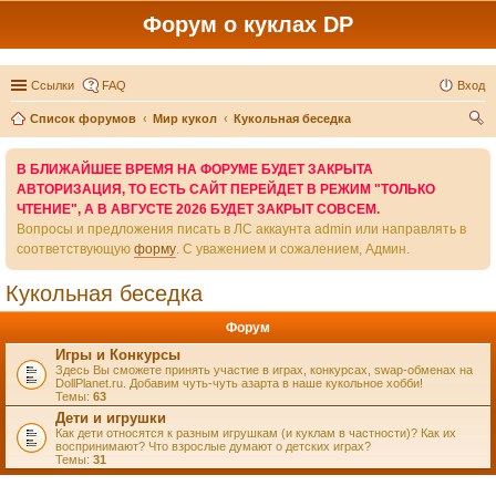
Форум о куклах DP
Ссылки
FAQ
Вход
Список форумов
Мир кукол
Кукольная беседка
ои
В БЛИЖАЙШЕЕ ВРЕМЯ НА ФОРУМЕ БУДЕТ ЗАКРЫТА
ск
АВТОРИЗАЦИЯ, ТО ЕСТЬ САЙТ ПЕРЕЙДЕТ В РЕЖИМ "ТОЛЬКО
ЧТЕНИЕ", А В АВГУСТЕ 2026 БУДЕТ ЗАКРЫТ СОВСЕМ.
Вопросы и предложения писать в ЛС аккаунта admin или направлять в
соответствующую
форму
. С уважением и сожалением, Админ.
Кукольная беседка
Форум
Игры и Конкурсы
Здесь Вы сможете принять участие в играх, конкурсах, swap-обменах на
DollPlanet.ru. Добавим чуть-чуть азарта в наше кукольное хобби!
Темы:
63
Дети и игрушки
Как дети относятся к разным игрушкам (и куклам в частности)? Как их
воспринимают? Что взрослые думают о детских играх?
Темы:
31