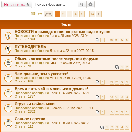
Новая тема
406 тем
1
2
3
4
5
…
14
Темы
НОВОСТИ о выходе новинок разных видов кукол
Последнее сообщение
Jane
«
28 июн 2026, 23:04
Ответы:
1870
1
…
60
61
62
63
ПУТЕВОДИТЕЛЬ
Последнее сообщение
Дюкаша
«
22 фев 2007, 09:15
Обмен контактами после закрытия форума
Последнее сообщение
NIKOL
«
06 авг 2026, 01:03
Ответы:
31
1
2
Чем дальше, тем чудесатее!
Последнее сообщение
Elmice
«
27 июл 2026, 12:36
Ответы:
689
1
…
20
21
22
23
Время пить чай в маленьком домике!
Последнее сообщение
Fenix
«
16 июл 2026, 15:24
Ответы:
1757
1
…
56
57
58
59
Игрушки найденыши
Последнее сообщение
Lucciola
«
12 июл 2026, 17:41
Ответы:
2302
1
…
74
75
76
77
Сонное царство.
Последнее сообщение
Fenix
«
18 июн 2026, 00:53
Ответы:
128
1
2
3
4
5