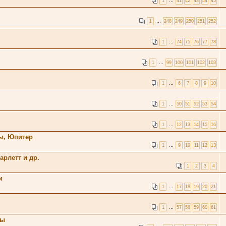
1
…
41
42
43
44
45
1
…
248
249
250
251
252
1
…
74
75
76
77
78
1
…
99
100
101
102
103
1
…
6
7
8
9
10
1
…
50
51
52
53
54
1
…
12
13
14
15
16
ы, Юпитер
1
…
9
10
11
12
13
арлетт и др.
1
2
3
4
и
1
…
17
18
19
20
21
1
…
57
58
59
60
61
ты