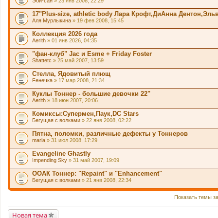
Эби-сан
» 23 янв 2008, 22:29
17"Plus-size, athletic body Лара Крофт,ДиАнна Дентон,Эль
Аля Мурлыкина
» 19 фев 2008, 15:45
Коллекция 2026 года
Aerith
» 01 янв 2026, 04:35
"фан-клуб" Jac и Esme + Friday Foster
Shattetc
» 25 май 2007, 13:59
Стелла, Ядовитый плющ
Fенечка
» 17 мар 2008, 21:34
Куклы Тоннер - большие девочки 22"
Aerith
» 18 июн 2007, 20:06
Комиксы:Супермен,Паук,DC Stars
Бегущая с волками
» 22 янв 2008, 02:22
Пятна, поломки, различные дефекты у Тоннеров
marla
» 31 июл 2008, 17:29
Evangeline Ghastly
Impending Sky
» 31 май 2007, 19:09
ООАК Тоннер: "Repaint" и "Enhancement"
Бегущая с волками
» 21 янв 2008, 22:34
Показать темы з
Новая тема