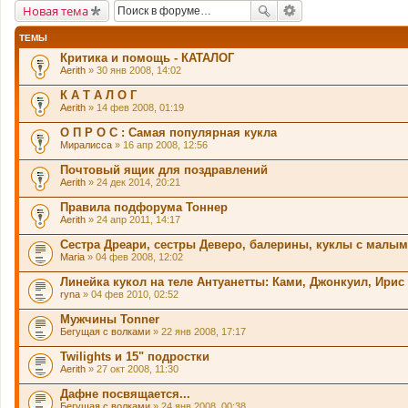
Новая тема
ТЕМЫ
Критика и помощь - КАТАЛОГ
Aerith
» 30 янв 2008, 14:02
К А Т А Л О Г
Aerith
» 14 фев 2008, 01:19
О П Р О С : Самая популярная кукла
Миралисса
» 16 апр 2008, 12:56
Почтовый ящик для поздравлений
Aerith
» 24 дек 2014, 20:21
Правила подфорума Тоннер
Aerith
» 24 апр 2011, 14:17
Сестра Дреари, сестры Деверо, балерины, куклы с малы
Maria
» 04 фев 2008, 12:02
Линейка кукол на теле Антуанетты: Ками, Джонкуил, Ирис
ryna
» 04 фев 2010, 02:52
Мужчины Tonner
Бегущая с волками
» 22 янв 2008, 17:17
Twilights и 15" подростки
Aerith
» 27 окт 2008, 11:30
Дафне посвящается...
Бегущая с волками
» 24 янв 2008, 00:38