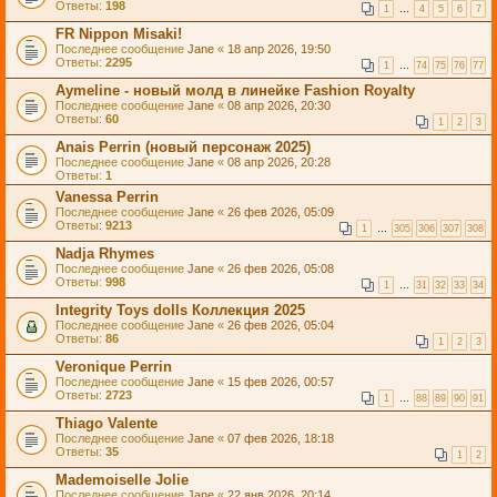
Ответы:
198
1
…
4
5
6
7
FR Nippon Misaki!
Последнее сообщение
Jane
«
18 апр 2026, 19:50
Ответы:
2295
1
…
74
75
76
77
Aymeline - новый молд в линейке Fashion Royalty
Последнее сообщение
Jane
«
08 апр 2026, 20:30
Ответы:
60
1
2
3
Anais Perrin (новый персонаж 2025)
Последнее сообщение
Jane
«
08 апр 2026, 20:28
Ответы:
1
Vanessa Perrin
Последнее сообщение
Jane
«
26 фев 2026, 05:09
Ответы:
9213
1
…
305
306
307
308
Nadja Rhymes
Последнее сообщение
Jane
«
26 фев 2026, 05:08
Ответы:
998
1
…
31
32
33
34
Integrity Toys dolls Коллекция 2025
Последнее сообщение
Jane
«
26 фев 2026, 05:04
Ответы:
86
1
2
3
Veronique Perrin
Последнее сообщение
Jane
«
15 фев 2026, 00:57
Ответы:
2723
1
…
88
89
90
91
Thiago Valente
Последнее сообщение
Jane
«
07 фев 2026, 18:18
Ответы:
35
1
2
Mademoiselle Jolie
Последнее сообщение
Jane
«
22 янв 2026, 20:14