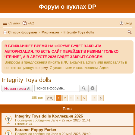
Форум о куклах DP
Ссылки
FAQ
Вход
Список форумов
Мир кукол
Integrity Toys dolls
ои
В БЛИЖАЙШЕЕ ВРЕМЯ НА ФОРУМЕ БУДЕТ ЗАКРЫТА
ск
АВТОРИЗАЦИЯ, ТО ЕСТЬ САЙТ ПЕРЕЙДЕТ В РЕЖИМ "ТОЛЬКО
ЧТЕНИЕ", А В АВГУСТЕ 2026 БУДЕТ ЗАКРЫТ СОВСЕМ.
Вопросы и предложения писать в ЛС аккаунта admin или направлять в
соответствующую
форму
. С уважением и сожалением, Админ.
Integrity Toys dolls
Новая тема
188 тем
1
2
3
4
5
…
7
Темы
Integrity Toys dolls Коллекция 2026
Последнее сообщение
Jane
«
27 июн 2026, 21:41
Ответы:
24
Каталог Poppy Parker
Последнее сообщение
Jane
«
29 май 2026, 20:49