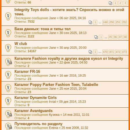
Ответы:
66
1
2
3
Integrity Toys dolls - хотите знать? Спросить можно в этой
теме.
Последнее сообщение
Jane
«
06 окт 2025, 04:16
Ответы:
7532
1
…
249
250
251
252
База данных: тона и типы тел
Последнее сообщение
Jane
«
30 сен 2025, 18:13
Ответы:
1122
1
…
35
36
37
38
W club
Последнее сообщение
Jane
«
30 апр 2025, 20:00
Ответы:
14167
1
…
470
471
472
473
Каталоги Fashion royalty и других видов кукол от Integrity
Последнее сообщение
Jane
«
22 фев 2025, 04:50
Ответы:
2
Каталог FR-16
Последнее сообщение
Jane
«
16 авг 2016, 19:25
Ответы:
23
Каталог Poppy Parker Fashion Teen, Tulabelle
Последнее сообщение
Jane
«
25 ноя 2015, 20:04
Ответы:
23
Каталог Dynamite Girls
Последнее сообщение
Irvial
«
09 дек 2014, 15:23
Ответы:
9
Каталог Avantguards
Последнее сообщение
Кузюка
«
14 янв 2011, 11:01
Ответы:
4
Путеводитель по разделу
Последнее сообщение
Елена
«
25 янв 2008, 11:32