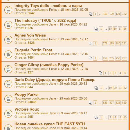
Integrity Toys dolls - любовь и пары
Последнее сообщение
Fenix
«
18 июн 2026, 01:05
Ответы:
3642
1
…
119
120
121
122
The Industry ("TRUE" с 2022 года)
Последнее сообщение
Jane
«
16 июн 2026, 04:22
Ответы:
526
1
…
15
16
17
18
Agnes Von Weiss
Последнее сообщение
Fenix
«
13 июн 2026, 17:17
Ответы:
8426
1
…
278
279
280
281
Eugenia Perrin Frost
Последнее сообщение
Fenix
«
13 июн 2026, 12:16
Ответы:
7694
1
…
254
255
256
257
Ginger Gilroy (линейка Poppy Parker)
Последнее сообщение
Fenix
«
12 июн 2026, 17:40
Ответы:
127
1
2
3
4
5
Darla Daley (Дарла), подруга Поппи Паркер.
Последнее сообщение
Jane
«
29 май 2026, 20:53
Ответы:
644
1
…
19
20
21
22
Poppy Parker
Последнее сообщение
Jane
«
29 май 2026, 20:50
Ответы:
24868
1
…
826
827
828
829
Victoire Roux
Последнее сообщение
Jane
«
09 май 2026, 19:17
Ответы:
295
1
…
7
8
9
10
Новая линейка кукол THE EAST 59TH
Последнее сообщение
Jane
«
09 май 2026, 19:14