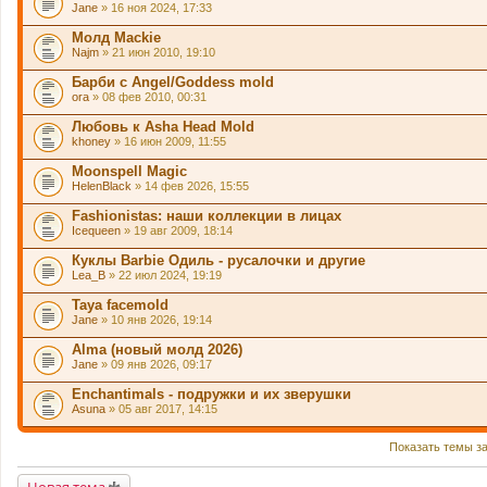
Jane
» 16 ноя 2024, 17:33
Молд Mackie
Najm
» 21 июн 2010, 19:10
Барби с Angel/Goddess mold
ora
» 08 фев 2010, 00:31
Любовь к Asha Head Mold
khoney
» 16 июн 2009, 11:55
Moonspell Magic
HelenBlack
» 14 фев 2026, 15:55
Fashionistas: наши коллекции в лицах
Icequeen
» 19 авг 2009, 18:14
Куклы Barbie Одиль - русалочки и другие
Lea_B
» 22 июл 2024, 19:19
Taya facemold
Jane
» 10 янв 2026, 19:14
Alma (новый молд 2026)
Jane
» 09 янв 2026, 09:17
Enchantimals - подружки и их зверушки
Asuna
» 05 авг 2017, 14:15
Показать темы з
Новая тема