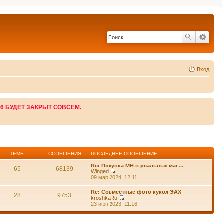
Вход
26 БУДЕТ ЗАКРЫТ СОВСЕМ.
ТЕМЫ
СООБЩЕНИЯ
ПОСЛЕДНЕЕ СООБЩЕНИЕ
Re: Покупка MH в реальных маг…
65
68139
Winged
П
09 мар 2024, 12:11
е
р
Re: Совместные фото кукол ЭАХ
е
28
9753
kroshkaRu
й
П
23 июн 2023, 11:16
т
е
и
р
к
е