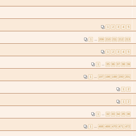
1
2
3
4
5
1
…
209
210
211
212
213
1
2
3
4
5
1
…
35
36
37
38
39
1
…
197
198
199
200
201
1
2
1
2
1
…
32
33
34
35
36
1
…
468
469
470
471
472