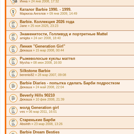
Инна
» 24 янв 2008, 17:32
Каталог Barbie 1990. - 1999.
Маркиза Ангелов
» 09 янв 2009, 14:49
Barbie. Коллекция 2026 года
Jane
» 25 ноя 2025, 23:23
Знаменитости, Голливуд и портретные Mattel
amigita
» 24 окт 2008, 18:40
Линия "Generation Girl"
Дюкаша
» 15 мар 2008, 00:44
Рыжеволосые куклы маттел
Mysha
» 08 июн 2008, 16:00
Silkstone Barbie
berenis82
» 28 мар 2007, 09:08
Barbie Diaries - попытка сделать Барби подростком
Дюкаша
» 24 май 2008, 22:04
Beverly Hills 90210
Дюкаша
» 10 фев 2008, 21:39
молд Generation girl
ves
» 06 мар 2011, 16:01
Старенькие Барби
Absinth
» 23 мар 2008, 13:26
Barbie Dream Besties