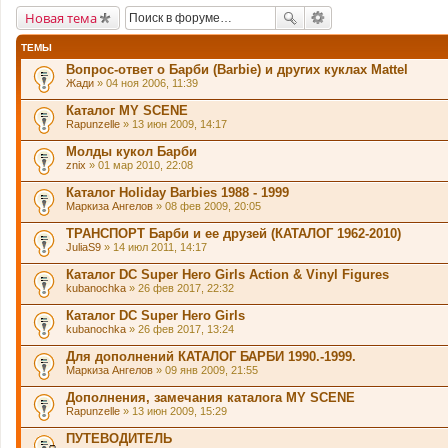
Новая тема
ТЕМЫ
Вопрос-ответ о Барби (Barbie) и других куклах Mattel
Жади
» 04 ноя 2006, 11:39
Каталог MY SCENE
Rapunzelle
» 13 июн 2009, 14:17
Молды кукол Барби
znix
» 01 мар 2010, 22:08
Каталог Holiday Barbies 1988 - 1999
Маркиза Ангелов
» 08 фев 2009, 20:05
ТРАНСПОРТ Барби и ее друзей (КАТАЛОГ 1962-2010)
JuliaS9
» 14 июл 2011, 14:17
Каталог DC Super Hero Girls Action & Vinyl Figures
kubanochka
» 26 фев 2017, 22:32
Каталог DC Super Hero Girls
kubanochka
» 26 фев 2017, 13:24
Для дополнений КАТАЛОГ БАРБИ 1990.-1999.
Маркиза Ангелов
» 09 янв 2009, 21:55
Дополнения, замечания каталога MY SCENE
Rapunzelle
» 13 июн 2009, 15:29
ПУТЕВОДИТЕЛЬ