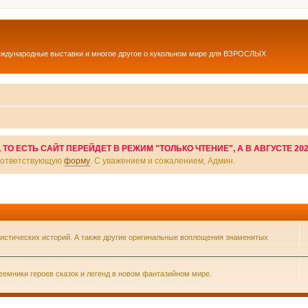
еждународные выставки и многое другое о кукольном мире для ВЗРОСЛЫХ
О ЕСТЬ САЙТ ПЕРЕЙДЕТ В РЕЖИМ "ТОЛЬКО ЧТЕНИЕ", А В АВГУСТЕ 20
соответствующую
форму
. С уважением и сожалением, Админ.
истических историй. А также другие оригинальные воплощения знаменитых
емники героев сказок и легенд в новом фантазийном мире.