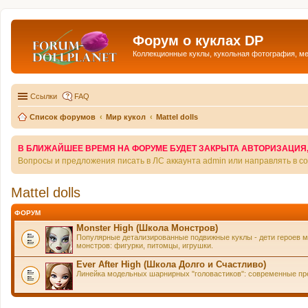
Форум о куклах DP
Коллекционные куклы, кукольная фотография, м
Ссылки
FAQ
Список форумов
Мир кукол
Mattel dolls
В БЛИЖАЙШЕЕ ВРЕМЯ НА ФОРУМЕ БУДЕТ ЗАКРЫТА АВТОРИЗАЦИЯ, Т
Вопросы и предложения писать в ЛС аккаунта admin или направлять в 
Mattel dolls
ФОРУМ
Monster High (Школа Монстров)
Популярные детализированные подвижные куклы - дети героев м
монстров: фигурки, питомцы, игрушки.
Ever After High (Школа Долго и Счастливо)
Линейка модельных шарнирных "головастиков": современные пре