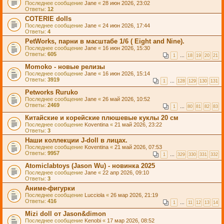
Последнее сообщение
Jane
«
28 июн 2026, 23:02
Ответы:
12
COTERIE dolls
Последнее сообщение
Jane
«
24 июн 2026, 17:44
Ответы:
4
PetWorks, парни в масштабе 1/6 ( Eight and Nine).
Последнее сообщение
Jane
«
16 июн 2026, 15:30
Ответы:
605
1
…
18
19
20
21
Momoko - новые релизы
Последнее сообщение
Jane
«
16 июн 2026, 15:14
Ответы:
3919
1
…
128
129
130
131
Petworks Ruruko
Последнее сообщение
Jane
«
26 май 2026, 10:52
Ответы:
2469
1
…
80
81
82
83
Китайские и корейские плюшевые куклы 20 см
Последнее сообщение
Koventina
«
21 май 2026, 23:22
Ответы:
3
Наши коллекции J-doll в лицах.
Последнее сообщение
Koventina
«
21 май 2026, 07:53
Ответы:
9957
1
…
329
330
331
332
Atomiclabtoys (Jason Wu) - новинка 2025
Последнее сообщение
Jane
«
22 апр 2026, 09:10
Ответы:
3
Аниме-фигурки
Последнее сообщение
Lucciola
«
26 мар 2026, 21:19
Ответы:
416
1
…
11
12
13
14
Mizi doll от Jason&dimon
Последнее сообщение
Kenobi
«
17 мар 2026, 08:52