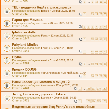
Ответы:
355
1
…
9
10
11
12
TBL - подделка блайз с алиэкспресса
Последнее сообщение
Elmice
«
08 фев 2026, 15:08
Ответы:
751
1
…
23
24
25
26
Парни для Момоко.
Последнее сообщение
Junie
«
04 окт 2025, 16:26
Ответы:
155
1
2
3
4
5
6
Iplehouse dolls
Последнее сообщение
Fenix
«
12 сен 2025, 22:37
Ответы:
1847
1
…
59
60
61
62
Fairyland Minifee
Последнее сообщение
Fenix
«
07 сен 2025, 18:04
Ответы:
1941
1
…
62
63
64
65
Blythe
Последнее сообщение
earel
«
31 май 2025, 21:16
Ответы:
2869
1
…
93
94
95
96
Крошки DDUNG
Последнее сообщение
vatrushechka85
«
28 май 2025, 21:04
Ответы:
854
1
…
26
27
28
29
Наши коллекции момоко в лицах - 2
Последнее сообщение
inna-nova
«
12 апр 2025, 22:31
Ответы:
4143
1
…
136
137
138
139
Jenny, Licca и их друзья от Takara
Последнее сообщение
Lucciola
«
09 янв 2025, 14:29
Ответы:
3771
1
…
123
124
125
126
Бюджетные авторские бжд Penny's box: волшебные