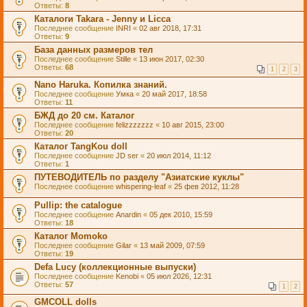
Ответы:
8
Каталоги Takara - Jenny и Licca
Последнее сообщение
INRI
«
02 авг 2018, 17:31
Ответы:
9
База данных размеров тел
Последнее сообщение
Stille
«
13 июн 2017, 02:30
Ответы:
68
1
2
3
Nano Haruka. Копилка знаний.
Последнее сообщение
Умка
«
20 май 2017, 18:58
Ответы:
11
БЖД до 20 см. Каталог
Последнее сообщение
felizzzzzzz
«
10 авг 2015, 23:00
Ответы:
20
Каталог TangKou doll
Последнее сообщение
JD ser
«
20 июл 2014, 11:12
Ответы:
1
ПУТЕВОДИТЕЛЬ по разделу "Азиатские куклы"
Последнее сообщение
whispering-leaf
«
25 фев 2012, 11:28
Pullip: the catalogue
Последнее сообщение
Anardin
«
05 дек 2010, 15:59
Ответы:
18
Каталог Momoko
Последнее сообщение
Gilar
«
13 май 2009, 07:59
Ответы:
19
Defa Lucy (коллекционные выпуски)
Последнее сообщение
Kenobi
«
05 июл 2026, 12:31
Ответы:
57
1
2
GMCOLL dolls