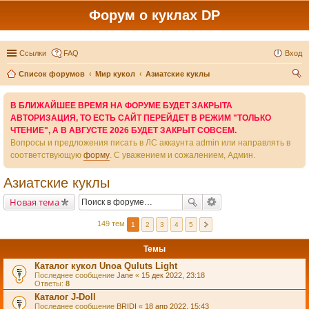
Форум о куклах DP
Ссылки
FAQ
Вход
Список форумов
Мир кукол
Азиатские куклы
ои
В БЛИЖАЙШЕЕ ВРЕМЯ НА ФОРУМЕ БУДЕТ ЗАКРЫТА
ск
АВТОРИЗАЦИЯ, ТО ЕСТЬ САЙТ ПЕРЕЙДЕТ В РЕЖИМ "ТОЛЬКО
ЧТЕНИЕ", А В АВГУСТЕ 2026 БУДЕТ ЗАКРЫТ СОВСЕМ.
Вопросы и предложения писать в ЛС аккаунта admin или направлять в
соответствующую
форму
. С уважением и сожалением, Админ.
Азиатские куклы
Новая тема
149 тем
1
2
3
4
5
Темы
Каталог кукол Unoa Quluts Light
Последнее сообщение
Jane
«
15 дек 2022, 23:18
Ответы:
8
Каталог J-Doll
Последнее сообщение
BRIDI
«
18 апр 2022, 15:43