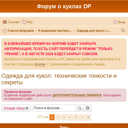
Форум о куклах DP
Ссылки
FAQ
Вход
Список форумов
К вершинам мастерства - вместе
Одежда для кукол: технические тонкости и секреты
ои
В БЛИЖАЙШЕЕ ВРЕМЯ НА ФОРУМЕ БУДЕТ ЗАКРЫТА
ск
АВТОРИЗАЦИЯ, ТО ЕСТЬ САЙТ ПЕРЕЙДЕТ В РЕЖИМ "ТОЛЬКО
ЧТЕНИЕ", А В АВГУСТЕ 2026 БУДЕТ ЗАКРЫТ СОВСЕМ.
Вопросы и предложения писать в ЛС аккаунта admin или направлять в
соответствующую
форму
. С уважением и сожалением, Админ.
Одежда для кукол: технические тонкости и
секреты
Правила форума
В данном подфоруме действуют
ДОПОЛНИТЕЛЬНЫЕ ПРАВИЛА
. Благодарим
за внимание к ним!
Новая тема
177 тем
1
2
3
4
5
6
Темы