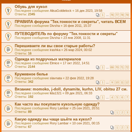
Обувь для кукол
Последнее сообщение
AlisaGoldielock
«
16 дек 2023, 19:58
Ответы:
2345
1
…
76
77
78
79
ПРАВИЛА форума "Тех.тонкости и секреты", читать ВСЕМ
Последнее сообщение
Divsha
«
16 фев 2011, 15:37
ПУТЕВОДИТЕЛЬ по форуму "Тех.тонкости и секреты"
Последнее сообщение
Divsha
«
23 янв 2008, 11:31
Перешиваете ли вы свои старые работы?
Последнее сообщение
irashka
«
26 мар 2024, 00:02
Ответы:
16
Одежда из подручных материалов
Последнее сообщение
Elmice
«
17 окт 2022, 14:51
Ответы:
2144
1
…
69
70
71
72
Кружевное белье
Последнее сообщение
slavnata
«
22 фев 2022, 19:28
Ответы:
342
1
…
9
10
11
12
Вязание: momoko, j-doll, dynamite, kurhn, LIV, obitsu 27 см.
Последнее сообщение
lida1321
«
09 дек 2021, 06:33
Ответы:
192
1
…
4
5
6
7
Как часто вы покупаете кукольную одежду?
Последнее сообщение
Rory Lambar
«
25 сен 2021, 20:51
Ответы:
89
1
2
3
Какую одежду вы чаще шьёте на кукол?
Последнее сообщение
Rory Lambar
«
10 сен 2021, 00:15
Ответы:
67
1
2
3