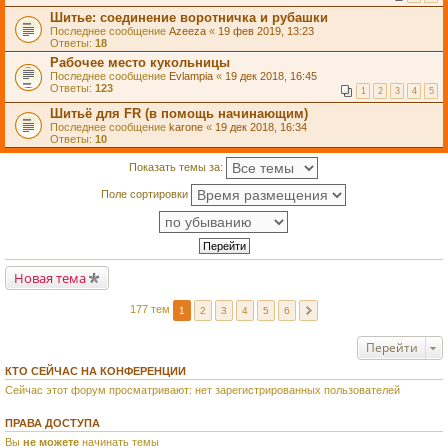
Шитье: соединение воротничка и рубашки
Последнее сообщение
Azeeza
«
19 фев 2019, 13:23
Ответы:
18
Рабочее место кукольницы
Последнее сообщение
Evlampia
«
19 дек 2018, 16:45
Ответы:
123
1
2
3
4
5
Шитьё для FR (в помощь начинающим)
Последнее сообщение
karone
«
19 дек 2018, 16:34
Ответы:
10
Показать темы за:
Поле сортировки
Новая тема
177 тем
1
2
3
4
5
6
Перейти
КТО СЕЙЧАС НА КОНФЕРЕНЦИИ
Сейчас этот форум просматривают: нет зарегистрированных пользователей
ПРАВА ДОСТУПА
Вы
не можете
начинать темы