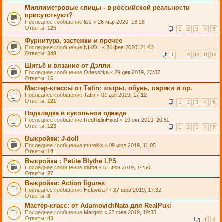
Миллиметровые спицы - в российской реальности
присутствуют?
Последнее сообщение
liss
«
26 мар 2020, 16:28
Ответы:
125
1
2
3
4
5
Фурнитура, застежки и прочее
Последнее сообщение
NIKOL
«
28 фев 2020, 21:43
Ответы:
348
1
…
9
10
11
12
Шитьё и вязание от Дэлли.
Последнее сообщение
Odessitka
«
29 дек 2019, 23:37
Ответы:
15
Мастер-классы от Таtin: шатры, обувь, парики и пр.
Последнее сообщение
Tatin
«
01 дек 2019, 17:12
Ответы:
121
1
2
3
4
5
Подкладка в кукольной одежде
Последнее сообщение
RedRidinHood
«
19 окт 2019, 20:51
Ответы:
123
1
2
3
4
5
Выкройки: J-doll
Последнее сообщение
murekis
«
09 июл 2019, 11:05
Ответы:
14
Выкройки : Petite Blythe LPS
Последнее сообщение
dama
«
01 июн 2019, 14:50
Ответы:
27
Выкройки: Action figures
Последнее сообщение
Helavisa7
«
27 фев 2019, 17:32
Ответы:
8
Мастер-класс: от AdamovichNata для RealPuki
Последнее сообщение
Margolit
«
22 фев 2019, 19:35
Ответы:
43
1
2