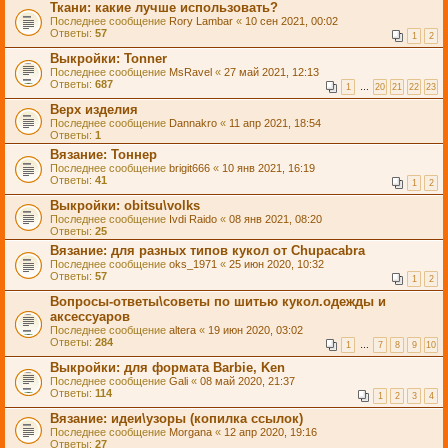
Ткани: какие лучше использовать?
Последнее сообщение
Rory Lambar
«
10 сен 2021, 00:02
Ответы:
57
1
2
Выкройки: Tonner
Последнее сообщение
MsRavel
«
27 май 2021, 12:13
Ответы:
687
1
…
20
21
22
23
Верх изделия
Последнее сообщение
Dannakro
«
11 апр 2021, 18:54
Ответы:
1
Вязание: Тоннер
Последнее сообщение
brigit666
«
10 янв 2021, 16:19
Ответы:
41
1
2
Выкройки: obitsu\volks
Последнее сообщение
Ivdi Raido
«
08 янв 2021, 08:20
Ответы:
25
Вязание: для разных типов кукол от Chupacabra
Последнее сообщение
oks_1971
«
25 июн 2020, 10:32
Ответы:
57
1
2
Вопросы-ответы\советы по шитью кукол.одежды и
аксессуаров
Последнее сообщение
altera
«
19 июн 2020, 03:02
Ответы:
284
1
…
7
8
9
10
Выкройки: для формата Barbie, Ken
Последнее сообщение
Gali
«
08 май 2020, 21:37
Ответы:
114
1
2
3
4
Вязание: идеи\узоры (копилка ссылок)
Последнее сообщение
Morgana
«
12 апр 2020, 19:16
Ответы:
27