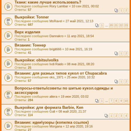
Ткани: какие лучше использовать?
Последнее сообщение
Rory Lambar
«
10 сен 2021, 00:02
Ответы:
57
1
2
Выкройки: Tonner
Последнее сообщение
MsRavel
«
27 май 2021, 12:13
Ответы:
687
1
…
20
21
22
23
Верх изделия
Последнее сообщение
Dannakro
«
11 апр 2021, 18:54
Ответы:
1
Вязание: Тоннер
Последнее сообщение
brigit666
«
10 янв 2021, 16:19
Ответы:
41
1
2
Выкройки: obitsu\volks
Последнее сообщение
Ivdi Raido
«
08 янв 2021, 08:20
Ответы:
25
Вязание: для разных типов кукол от Chupacabra
Последнее сообщение
oks_1971
«
25 июн 2020, 10:32
Ответы:
57
1
2
Вопросы-ответы\советы по шитью кукол.одежды и
аксессуаров
Последнее сообщение
altera
«
19 июн 2020, 03:02
Ответы:
284
1
…
7
8
9
10
Выкройки: для формата Barbie, Ken
Последнее сообщение
Gali
«
08 май 2020, 21:37
Ответы:
114
1
2
3
4
Вязание: идеи\узоры (копилка ссылок)
Последнее сообщение
Morgana
«
12 апр 2020, 19:16
Ответы:
27