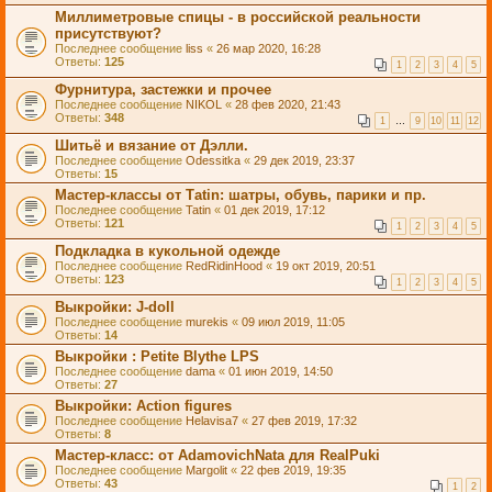
Миллиметровые спицы - в российской реальности
присутствуют?
Последнее сообщение
liss
«
26 мар 2020, 16:28
Ответы:
125
1
2
3
4
5
Фурнитура, застежки и прочее
Последнее сообщение
NIKOL
«
28 фев 2020, 21:43
Ответы:
348
1
…
9
10
11
12
Шитьё и вязание от Дэлли.
Последнее сообщение
Odessitka
«
29 дек 2019, 23:37
Ответы:
15
Мастер-классы от Таtin: шатры, обувь, парики и пр.
Последнее сообщение
Tatin
«
01 дек 2019, 17:12
Ответы:
121
1
2
3
4
5
Подкладка в кукольной одежде
Последнее сообщение
RedRidinHood
«
19 окт 2019, 20:51
Ответы:
123
1
2
3
4
5
Выкройки: J-doll
Последнее сообщение
murekis
«
09 июл 2019, 11:05
Ответы:
14
Выкройки : Petite Blythe LPS
Последнее сообщение
dama
«
01 июн 2019, 14:50
Ответы:
27
Выкройки: Action figures
Последнее сообщение
Helavisa7
«
27 фев 2019, 17:32
Ответы:
8
Мастер-класс: от AdamovichNata для RealPuki
Последнее сообщение
Margolit
«
22 фев 2019, 19:35
Ответы:
43
1
2