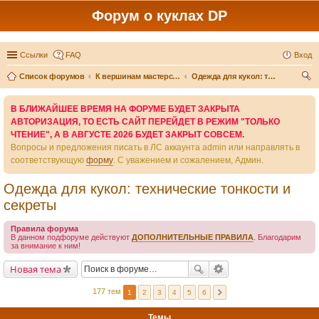
Форум о куклах DP
Ссылки
FAQ
Вход
Список форумов
К вершинам мастерства - вместе
Одежда для кукол: технические тонкости и секреты
ои
В БЛИЖАЙШЕЕ ВРЕМЯ НА ФОРУМЕ БУДЕТ ЗАКРЫТА
ск
АВТОРИЗАЦИЯ, ТО ЕСТЬ САЙТ ПЕРЕЙДЕТ В РЕЖИМ "ТОЛЬКО
ЧТЕНИЕ", А В АВГУСТЕ 2026 БУДЕТ ЗАКРЫТ СОВСЕМ.
Вопросы и предложения писать в ЛС аккаунта admin или направлять в
соответствующую
форму
. С уважением и сожалением, Админ.
Одежда для кукол: технические тонкости и
секреты
Правила форума
В данном подфоруме действуют
ДОПОЛНИТЕЛЬНЫЕ ПРАВИЛА
. Благодарим
за внимание к ним!
Новая тема
177 тем
1
2
3
4
5
6
Темы