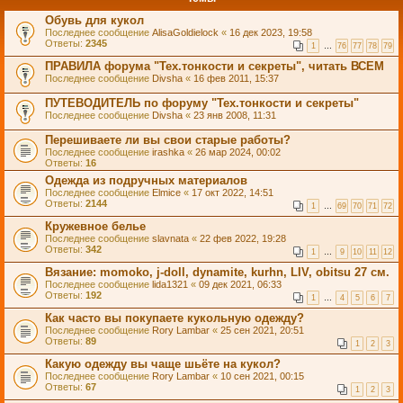
Обувь для кукол
Последнее сообщение
AlisaGoldielock
«
16 дек 2023, 19:58
Ответы:
2345
1
…
76
77
78
79
ПРАВИЛА форума "Тех.тонкости и секреты", читать ВСЕМ
Последнее сообщение
Divsha
«
16 фев 2011, 15:37
ПУТЕВОДИТЕЛЬ по форуму "Тех.тонкости и секреты"
Последнее сообщение
Divsha
«
23 янв 2008, 11:31
Перешиваете ли вы свои старые работы?
Последнее сообщение
irashka
«
26 мар 2024, 00:02
Ответы:
16
Одежда из подручных материалов
Последнее сообщение
Elmice
«
17 окт 2022, 14:51
Ответы:
2144
1
…
69
70
71
72
Кружевное белье
Последнее сообщение
slavnata
«
22 фев 2022, 19:28
Ответы:
342
1
…
9
10
11
12
Вязание: momoko, j-doll, dynamite, kurhn, LIV, obitsu 27 см.
Последнее сообщение
lida1321
«
09 дек 2021, 06:33
Ответы:
192
1
…
4
5
6
7
Как часто вы покупаете кукольную одежду?
Последнее сообщение
Rory Lambar
«
25 сен 2021, 20:51
Ответы:
89
1
2
3
Какую одежду вы чаще шьёте на кукол?
Последнее сообщение
Rory Lambar
«
10 сен 2021, 00:15
Ответы:
67
1
2
3