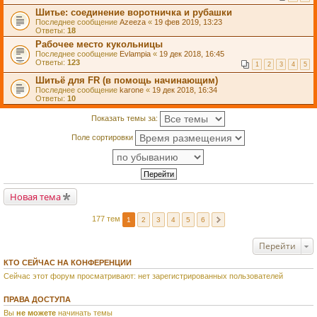
Шитье: соединение воротничка и рубашки
Последнее сообщение
Azeeza
«
19 фев 2019, 13:23
Ответы:
18
Рабочее место кукольницы
Последнее сообщение
Evlampia
«
19 дек 2018, 16:45
Ответы:
123
1
2
3
4
5
Шитьё для FR (в помощь начинающим)
Последнее сообщение
karone
«
19 дек 2018, 16:34
Ответы:
10
Показать темы за:
Поле сортировки
Новая тема
177 тем
1
2
3
4
5
6
Перейти
КТО СЕЙЧАС НА КОНФЕРЕНЦИИ
Сейчас этот форум просматривают: нет зарегистрированных пользователей
ПРАВА ДОСТУПА
Вы
не можете
начинать темы