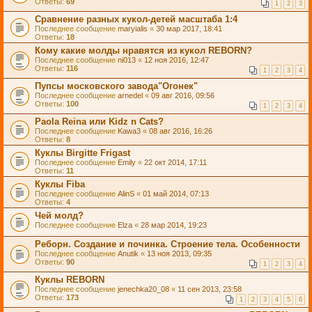
Ответы:
69
1
2
3
Сравнение разных кукол-детей масштаба 1:4
Последнее сообщение
maryialis
«
30 мар 2017, 18:41
Ответы:
18
Кому какие молды нравятся из кукол REBORN?
Последнее сообщение
ni013
«
12 ноя 2016, 12:47
Ответы:
116
1
2
3
4
Пупсы московского завода"Огонек"
Последнее сообщение
arnedel
«
09 авг 2016, 09:56
Ответы:
100
1
2
3
4
Paola Reina или Kidz n Cats?
Последнее сообщение
Kawa3
«
08 авг 2016, 16:26
Ответы:
8
Куклы Birgitte Frigast
Последнее сообщение
Emily
«
22 окт 2014, 17:11
Ответы:
11
Куклы Fiba
Последнее сообщение
AlinS
«
01 май 2014, 07:13
Ответы:
4
Чей молд?
Последнее сообщение
Elza
«
28 мар 2014, 19:23
Реборн. Создание и починка. Строение тела. Особенности
Последнее сообщение
Anutik
«
13 ноя 2013, 09:35
Ответы:
90
1
2
3
4
Куклы REBORN
Последнее сообщение
jenechka20_08
«
11 сен 2013, 23:58
Ответы:
173
1
2
3
4
5
6