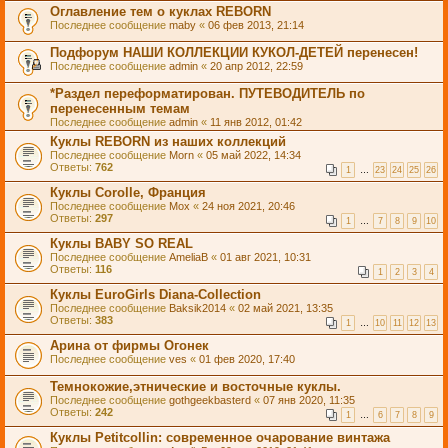
Оглавление тем о куклах REBORN
Последнее сообщение
maby
«
06 фев 2013, 21:14
Подфорум НАШИ КОЛЛЕКЦИИ КУКОЛ-ДЕТЕЙ перенесен!
Последнее сообщение
admin
«
20 апр 2012, 22:59
*Раздел переформатирован. ПУТЕВОДИТЕЛЬ по
перенесенным темам
Последнее сообщение
admin
«
11 янв 2012, 01:42
Куклы REBORN из наших коллекций
Последнее сообщение
Morn
«
05 май 2022, 14:34
Ответы:
762
1
…
23
24
25
26
Куклы Corolle, Франция
Последнее сообщение
Mox
«
24 ноя 2021, 20:46
Ответы:
297
1
…
7
8
9
10
Куклы BABY SO REAL
Последнее сообщение
AmeliaB
«
01 авг 2021, 10:31
Ответы:
116
1
2
3
4
Куклы EuroGirls Diana-Collection
Последнее сообщение
Baksik2014
«
02 май 2021, 13:35
Ответы:
383
1
…
10
11
12
13
Арина от фирмы Огонек
Последнее сообщение
ves
«
01 фев 2020, 17:40
Темнокожие,этнические и восточные куклы.
Последнее сообщение
gothgeekbasterd
«
07 янв 2020, 11:35
Ответы:
242
1
…
6
7
8
9
Куклы Petitcollin: современное очарование винтажа