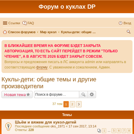
Форум о куклах DP
Ссылки
FAQ
Вход
Список форумов
Мир кукол
Куклы-дети: общие темы и другие производители
ои
В БЛИЖАЙШЕЕ ВРЕМЯ НА ФОРУМЕ БУДЕТ ЗАКРЫТА
ск
АВТОРИЗАЦИЯ, ТО ЕСТЬ САЙТ ПЕРЕЙДЕТ В РЕЖИМ "ТОЛЬКО
ЧТЕНИЕ", А В АВГУСТЕ 2026 БУДЕТ ЗАКРЫТ СОВСЕМ.
Вопросы и предложения писать в ЛС аккаунта admin или направлять в
соответствующую
форму
. С уважением и сожалением, Админ.
Куклы-дети: общие темы и другие
производители
Новая тема
37 тем
1
2
Темы
Шьём и вяжем для кукол-детей
Последнее сообщение
oks_1971
«
17 сен 2017, 13:14
Ответы:
228
1
…
5
6
7
8