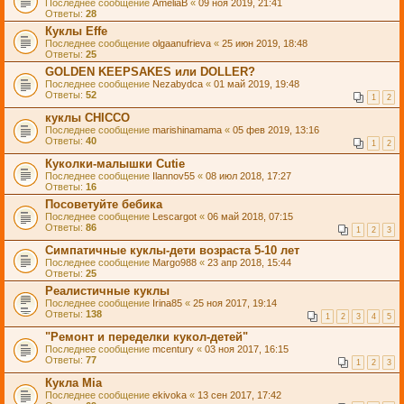
Последнее сообщение
AmeliaB
«
09 ноя 2019, 21:41
Ответы:
28
Куклы Effe
Последнее сообщение
olgaanufrieva
«
25 июн 2019, 18:48
Ответы:
25
GOLDEN KEEPSAKES или DOLLER?
Последнее сообщение
Nezabydca
«
01 май 2019, 19:48
Ответы:
52
1
2
куклы CHICCO
Последнее сообщение
marishinamama
«
05 фев 2019, 13:16
Ответы:
40
1
2
Куколки-малышки Cutie
Последнее сообщение
Ilannov55
«
08 июл 2018, 17:27
Ответы:
16
Посоветуйте бебика
Последнее сообщение
Lescargot
«
06 май 2018, 07:15
Ответы:
86
1
2
3
Симпатичные куклы-дети возраста 5-10 лет
Последнее сообщение
Margo988
«
23 апр 2018, 15:44
Ответы:
25
Реалистичные куклы
Последнее сообщение
Irina85
«
25 ноя 2017, 19:14
Ответы:
138
1
2
3
4
5
"Ремонт и переделки кукол-детей"
Последнее сообщение
mcentury
«
03 ноя 2017, 16:15
Ответы:
77
1
2
3
Кукла Mia
Последнее сообщение
ekivoka
«
13 сен 2017, 17:42