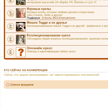
интерьеров масштаба 1/6 (Барби, FR, Momoko и т.д.!)~!!!
Игровые куклы
Игровые куклы, которые любимы детьми и взрослыми.
Juku Couture, Sindy и другие!
Подфорум:
Куклы MGA Entertainment
Мишки Тедди и их друзья
Коллекционирование мишек Тедди и их друзей - фабричных и авт
Коллекционирование кукол
Обсуждаем общие вопросы коллекционирования: хранение коллек
Опознаём кукол
Помощь в идентификации любых кукол
КТО СЕЙЧАС НА КОНФЕРЕНЦИИ
Сейчас этот форум просматривают: нет зарегистрированных пользователей
Список форумов