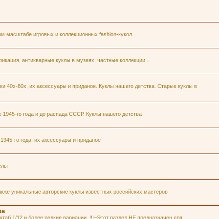
ом масштабе игровых и коллекционных fashion-кукол
икация, антикварные куклы в музеях, частные коллекции...
и 40х-80х, их аксессуары и приданое. Куклы нашего детства. Старые куклы в
1945-го года и до распада СССР. Куклы нашего детства
945-го года, их аксессуары и приданое
елы
акже уникальные авторские куклы известных российских мастеров
ра
таб 1/12 и более редкие вариации. !!!~Этот раздел НЕ предназначен для