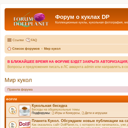
Форум о куклах DP
Коллекционные куклы, кукольная фотография, м
Ссылки
FAQ
Список форумов
Мир кукол
В БЛИЖАЙШЕЕ ВРЕМЯ НА ФОРУМЕ БУДЕТ ЗАКРЫТА АВТОРИЗАЦИЯ, Т
Вопросы и предложения писать в ЛС аккаунта admin или направлять в 
Мир кукол
Правила форума
ФОРУМ
Кукольная беседка
Беседы на общекукольные темы
Подфорумы:
Игры и Конкурсы
,
Дети и игрушки
Планета Кукол. Обсуждаем новые публикации на с
Как оказалось сайт DollPlanet.ru, с которого все начиналось, у
свои комментарии к новым статьям или задать свои вопросы.