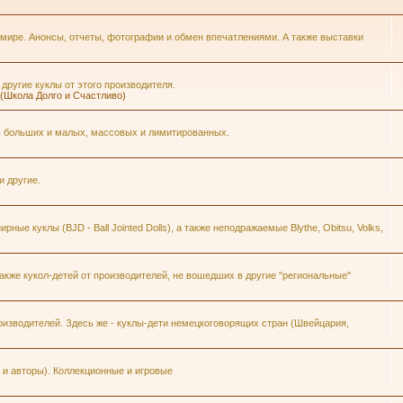
 мире. Анонсы, отчеты, фотографии и обмен впечатлениями. А также выставки
 другие куклы от этого производителя.
h (Школа Долго и Счастливо)
ров больших и малых, массовых и лимитированных.
и другие.
ые куклы (BJD - Ball Jointed Dolls), а также неподражаемые Blythe, Obitsu, Volks,
кже кукол-детей от производителей, не вошедших в другие "региональные"
изводителей. Здесь же - куклы-дети немецкоговорящих стран (Швейцария,
и авторы). Коллекционные и игровые