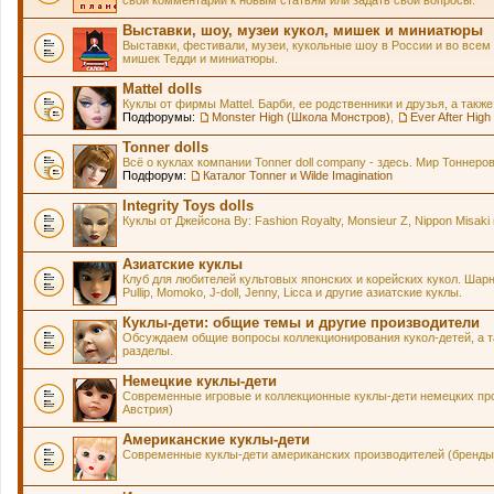
Выставки, шоу, музеи кукол, мишек и миниатюры
Выставки, фестивали, музеи, кукольные шоу в России и во всем
мишек Тедди и миниатюры.
Mattel dolls
Куклы от фирмы Mattel. Барби, ее родственники и друзья, а также
Подфорумы:
Monster High (Школа Монстров)
,
Ever After Hig
Tonner dolls
Всё о куклах компании Tonner doll company - здесь. Мир Тонне
Подфорум:
Каталог Tonner и Wilde Imagination
Integrity Toys dolls
Куклы от Джейсона Ву: Fashion Royalty, Monsieur Z, Nippon Misaki 
Азиатские куклы
Клуб для любителей культовых японских и корейских кукол. Шарнирн
Pullip, Momoko, J-doll, Jenny, Licca и другие азиатские куклы.
Куклы-дети: общие темы и другие производители
Обсуждаем общие вопросы коллекционирования кукол-детей, а та
разделы.
Немецкие куклы-дети
Современные игровые и коллекционные куклы-дети немецких про
Австрия)
Американские куклы-дети
Современные куклы-дети американских производителей (бренды 