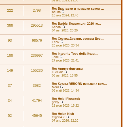
02 апр 2023, 13:38
т
е
и
р
Re: Выставки и ярмарки кукол …
к
е
222
2798
Asuna
п
й
П
15 янв 2024, 12:40
о
т
е
с
и
р
л
Re: Barbie. Коллекция 2026 го…
к
е
388
295513
е
Kenobi
п
й
д
П
04 авг 2026, 20:20
о
т
н
е
с
и
е
р
л
Re: Сестра Дреари, сестры Дев…
к
м
е
93
98576
е
Fenix
п
у
й
д
П
25 июн 2026, 23:34
о
с
т
н
е
с
о
и
е
р
л
о
Re: Integrity Toys dolls Колл…
к
м
е
188
236997
е
б
Jane
п
у
й
д
щ
П
27 июн 2026, 21:41
о
с
т
н
е
е
с
о
и
е
н
р
л
о
Re: Аниме-фигурки
к
м
и
е
149
155230
е
б
Lucciola
п
у
ю
й
д
щ
П
08 авг 2026, 15:55
о
с
т
н
е
е
с
о
и
е
н
р
л
о
Re: Куклы REBORN из наших кол…
к
м
и
е
37
3682
е
б
Morn
п
у
ю
й
д
щ
П
05 май 2022, 14:34
о
с
т
н
е
е
с
о
и
е
н
р
л
о
Re: Heidi Plusczok
к
м
и
е
34
41794
е
б
goldy
п
у
ю
й
д
щ
П
19 июн 2026, 15:22
о
с
т
н
е
е
с
о
и
е
н
р
л
о
Re: Helen Kish
к
м
и
е
52
45645
е
б
Olga0453
п
у
ю
й
д
щ
П
07 апр 2026, 22:20
о
с
т
н
е
е
с
о
и
е
н
р