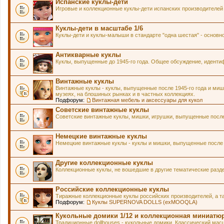
Испанские куклы-дети
Игровые и коллекционные куклы-дети испанских производителей
Куклы-дети в масштабе 1/6
Куклы-дети и куклы-малыши в стандарте "одна шестая" - основн
Антикварные куклы
Куклы, выпущенные до 1945-го года. Общее обсуждение, идентиф
Винтажные куклы
Винтажные куклы - куклы, выпущенные после 1945-го года и мишк
музеях, на блошиных рынках и в частных коллекциях.
Подфорум:
Винтажная мебель и аксессуары для кукол
Советские винтажные куклы
Советские винтажные куклы, мишки, игрушки, выпущенные после 
Немецкие винтажные куклы
Немецкие винтажные куклы - куклы и мишки, выпущенные после 1
Другие коллекционные куклы
Коллекционные куклы, не вошедшие в другие тематические разд
Российские коллекционные куклы
Тиражные коллекционные куклы российских производителей, а т
Подфорум:
Куклы SUPERNOVA DOLLS (exMOOQLA)
Кукольные домики 1/12 и коллекционная миниатю
Традиционные dollhouses - кукольные домики. Классический масш