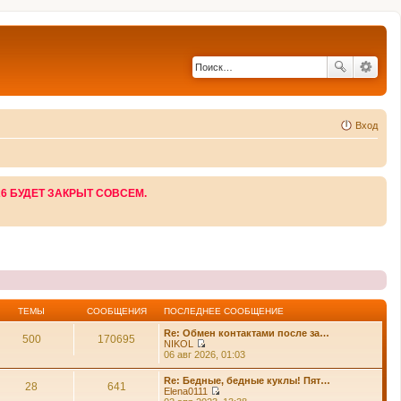
Вход
26 БУДЕТ ЗАКРЫТ СОВСЕМ.
ТЕМЫ
СООБЩЕНИЯ
ПОСЛЕДНЕЕ СООБЩЕНИЕ
Re: Обмен контактами после за…
500
170695
NIKOL
П
06 авг 2026, 01:03
е
р
Re: Бедные, бедные куклы! Пят…
е
28
641
Elena0111
й
П