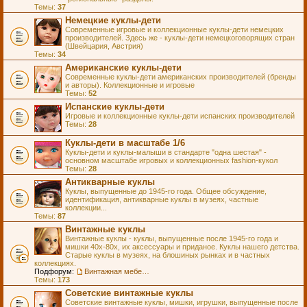
Темы:
37
Немецкие куклы-дети
Современные игровые и коллекционные куклы-дети немецких
производителей. Здесь же - куклы-дети немецкоговорящих стран
(Швейцария, Австрия)
Темы:
34
Американские куклы-дети
Современные куклы-дети американских производителей (бренды
и авторы). Коллекционные и игровые
Темы:
52
Испанские куклы-дети
Игровые и коллекционные куклы-дети испанских производителей
Темы:
28
Куклы-дети в масштабе 1/6
Куклы-дети и куклы-малыши в стандарте "одна шестая" -
основном масштабе игровых и коллекционных fashion-кукол
Темы:
28
Антикварные куклы
Куклы, выпущенные до 1945-го года. Общее обсуждение,
идентификация, антикварные куклы в музеях, частные
коллекции...
Темы:
87
Винтажные куклы
Винтажные куклы - куклы, выпущенные после 1945-го года и
мишки 40х-80х, их аксессуары и приданое. Куклы нашего детства.
Старые куклы в музеях, на блошиных рынках и в частных
коллекциях.
Подфорум:
Винтажная мебель и аксессуары для кукол
Темы:
173
Советские винтажные куклы
Советские винтажные куклы, мишки, игрушки, выпущенные после