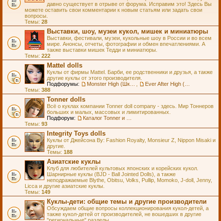
давно существует в отрыве от форума. Исправим это! Здесь Вы
можете оставить свои комментарии к новым статьям или задать свои
вопросы.
Темы:
28
Выставки, шоу, музеи кукол, мишек и миниатюры
Выставки, фестивали, музеи, кукольные шоу в России и во всем
мире. Анонсы, отчеты, фотографии и обмен впечатлениями. А
также выставки мишек Тедди и миниатюры.
Темы:
222
Mattel dolls
Куклы от фирмы Mattel. Барби, ее родственники и друзья, а также
другие куклы от этого производителя.
Подфорумы:
Monster High (Школа Монстров)
,
Ever After High (Школа Долго и Счастливо)
Темы:
388
Tonner dolls
Всё о куклах компании Tonner doll company - здесь. Мир Тоннеров
больших и малых, массовых и лимитированных.
Подфорум:
Каталог Tonner и Wilde Imagination
Темы:
93
Integrity Toys dolls
Куклы от Джейсона Ву: Fashion Royalty, Monsieur Z, Nippon Misaki и
другие.
Темы:
188
Азиатские куклы
Клуб для любителей культовых японских и корейских кукол.
Шарнирные куклы (BJD - Ball Jointed Dolls), а также
неподражаемые Blythe, Obitsu, Volks, Pullip, Momoko, J-doll, Jenny,
Licca и другие азиатские куклы.
Темы:
149
Куклы-дети: общие темы и другие производители
Обсуждаем общие вопросы коллекционирования кукол-детей, а
также кукол-детей от производителей, не вошедших в другие
"региональные" разделы.