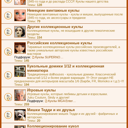
1945-го года и до распада СССР. Куклы нашего детства
Темы:
128
Немецкие винтажные куклы
Немецкие винтажные куклы - куклы и мишки, выпущенные после
1945-го года, их аксессуары и приданое
Темы:
79
Другие коллекционные куклы
Коллекционные куклы, не вошедшие в другие тематические
разделы
Темы:
154
Российские коллекционные куклы
Тиражные коллекционные куклы российских производителей, а
также уникальные авторские куклы известных российских
мастеров
Подфорум:
Куклы SUPERNOVA DOLLS (exMOOQLA)
Темы:
145
Кукольные домики 1/12 и коллекционная
миниатюра
Традиционные dollhouses - кукольные домики. Классический
масштаб 1/12 и более редкие вариации. !!!~Этот раздел НЕ
предназначен для интерьеров масштаба 1/6 (Барби, FR, Momoko и т.д.!)~!!!
Темы:
194
Игровые куклы
Игровые куклы, которые любимы детьми и взрослыми.
Juku Couture, Sindy и другие!
Подфорум:
Куклы MGA Entertainment
Темы:
259
Мишки Тедди и их друзья
Коллекционирование мишек Тедди и их друзей - фабричных и
авторских.
Темы:
20
Коллекционирование кукол