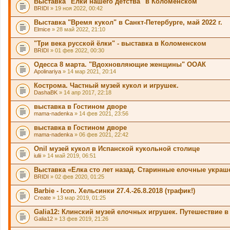
Выставка "Ёлки нашего детства" в Коломенском
BRIDI
» 19 ноя 2022, 00:42
Выставка "Время кукол" в Санкт-Петербурге, май 2022 г.
Elmice
» 28 май 2022, 21:10
"Три века русской ёлки" - выставка в Коломенском
BRIDI
» 01 фев 2022, 00:30
Одесса 8 марта. "Вдохновляющие женщины" ООАК
Apolinariya
» 14 мар 2021, 20:14
Кострома. Частный музей кукол и игрушек.
DashaBK
» 14 апр 2017, 22:18
выставка в Гостином дворе
mama-nadenka
» 14 фев 2021, 23:56
выставка в Гостином дворе
mama-nadenka
» 06 фев 2021, 22:42
Onil музей кукол в Испанской кукольной столице
iulii
» 14 май 2019, 06:51
Выставка «Елка сто лет назад. Старинные елочные укра
BRIDI
» 02 фев 2020, 01:25
Barbie - Icon. Хельсинки 27.4.-26.8.2018 (трафик!)
Create
» 13 мар 2019, 01:25
Galia12: Клинский музей елочных игрушек. Путешествие в
Galia12
» 13 фев 2019, 21:26