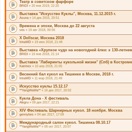
Театр в советском фарфоре
BRIDI
» 20 янв 2019, 22:20
Выставка "Искусство Куклы", Москва, 11.12.2015 г.
Asuna
» 14 дек 2015, 20:51
Времена и эпохи, Москва до 22 августа
ves
» 19 авг 2018, 00:56
X Dollscar, Москва 2018
IrinaWD
» 19 июн 2018, 21:48
Выставка «Хрупкое чудо на новогодней ёлке: к 130-летн
BRIDI
» 19 янв 2018, 21:14
Выставка "Лабиринты кукольной жизни" (Спб) в Костроме
Katrinex
» 10 апр 2018, 21:05
Весенний бал кукол на Тишинке в Москве, 2018 г.
IrinaWD
» 11 мар 2018, 21:49
Искусство куклы 15.12.17
**YangWaWa**
» 16 дек 2017, 20:02
Кукла Дона - X фестиваль
Alegru
» 09 дек 2017, 22:21
XIV Фестиваль Шарнирных кукол. 18 ноября. Москва
gennybes
» 04 авг 2017, 17:09
Международный салон кукол. Тишинка 08.10.17
**YangWaWa**
» 08 окт 2017, 20:07