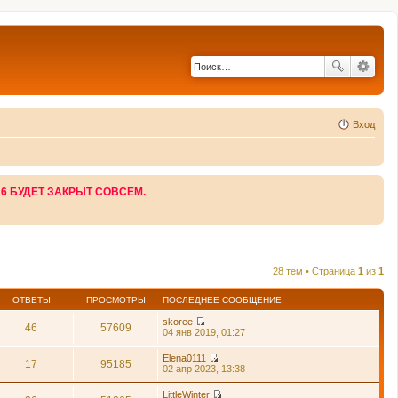
Вход
26 БУДЕТ ЗАКРЫТ СОВСЕМ.
28 тем • Страница
1
из
1
ОТВЕТЫ
ПРОСМОТРЫ
ПОСЛЕДНЕЕ СООБЩЕНИЕ
skoree
46
57609
П
04 янв 2019, 01:27
е
р
Elena0111
е
17
95185
П
02 апр 2023, 13:38
й
е
т
р
LittleWinter
и