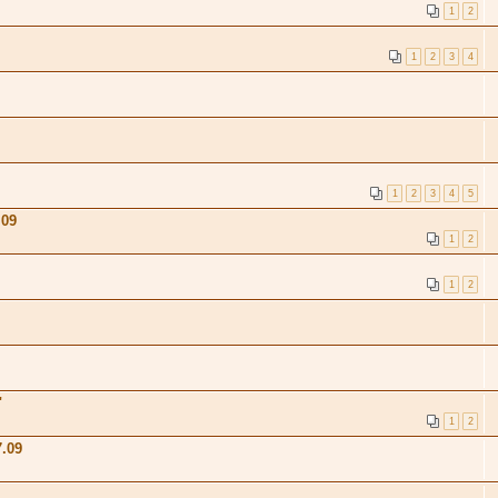
1
2
1
2
3
4
1
2
3
4
5
.09
1
2
1
2
"
1
2
.09