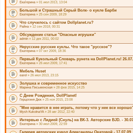
Екатерина
» 01 июл 2013, 13:04
Большой и Страшный Серый Волк- о кукле Барби
Екатерина
» 25 сен 2009, 18:29
Что случилось с сайтом Dollplanet.ru?
Райна
» 12 сен 2018, 00:31
Обсуждение статьи "Опасные игрушки"
admin
» 12 дек 2011, 00:02
Нерусские русские куклы. Что такое "русское"?
Екатерина
» 07 окт 2009, 18:36
Первый Кукольный Словарь рунета на DollPlanet.ru! 26.07
Екатерина
» 26 июл 2009, 17:41
Мебель Huset
earel
» 26 июл 2013, 23:15
Золушка и современное искусство
Марина Письменская
» 28 фев 2015, 14:25
С Днем Рождения, DollPlanet!
Герцогиня Дюк
» 25 ноя 2015, 23:08
"Мне нравится в нее играть, потому что у нее все хорошо
Mysh KukolnaYA
» 28 авг 2012, 22:40
Интервью с Лидией (Снуль) на ВК-3. Авторские BJD. - 30.07
Екатерина
» 30 июл 2009, 22:59
Галерея авторских кукол Александры Окатовой - 17.07.09