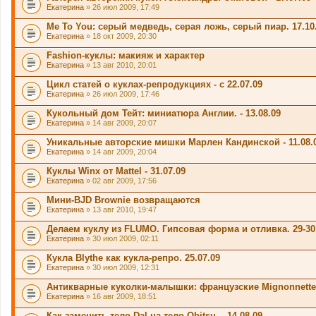
Екатерина
» 26 июл 2009, 17:49
Me To You: серый медведь, серая ложь, серый пиар. 17.10
Екатерина
» 18 окт 2009, 20:30
Fashion-куклы: макияж и характер
Екатерина
» 13 авг 2010, 20:01
Цикл статей о куклах-репродукциях - с 22.07.09
Екатерина
» 26 июл 2009, 17:46
Кукольный дом Тейт: миниатюра Англии. - 13.08.09
Екатерина
» 14 авг 2009, 20:07
Уникальные авторские мишки Марлен Кандинской - 11.08.
Екатерина
» 14 авг 2009, 20:04
Куклы Winx от Mattel - 31.07.09
Екатерина
» 02 авг 2009, 17:56
Мини-BJD Brownie возвращаются
Екатерина
» 13 авг 2010, 19:47
Делаем куклу из FLUMO. Гипсовая форма и отливка. 29-30
Екатерина
» 30 июл 2009, 02:11
Кукла Blythe как кукла-репро. 25.07.09
Екатерина
» 30 июл 2009, 12:31
Антикварные куколки-малышки: французские Mignonnette 
Екатерина
» 16 авг 2009, 18:51
Как заменить тело Dal на тело Obitsu. - 14.08.09