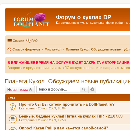
Форум о куклах DP
Коллекционные куклы, кукольная фотография, м
Ссылки
FAQ
Список форумов
Мир кукол
Планета Кукол. Обсуждаем новые публ
В БЛИЖАЙШЕЕ ВРЕМЯ НА ФОРУМЕ БУДЕТ ЗАКРЫТА АВТОРИЗАЦИЯ, Т
Вопросы и предложения писать в ЛС аккаунта admin или направлять в 
Планета Кукол. Обсуждаем новые публикации
Новая тема
ТЕМЫ
Про что бы Вы хотели прочитать на DollPlanet.ru?
Екатерина
» 26 июл 2009, 18:04
Бедные, бедные куклы! Пятна на куклах ГДР. - 21.07.09
Екатерина
» 26 июл 2009, 17:58
Опрос! Какая Pullip вам кажется самой-самой?