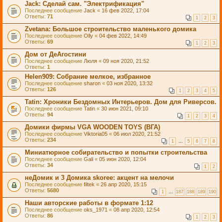
Jack: Сделай сам. "Электрификация"
Последнее сообщение
Jack
«
16 фев 2022, 17:04
Ответы:
71
1
2
3
Zvetana: Большое строительство маленького домика
Последнее сообщение
Olly
«
04 фев 2022, 14:49
Ответы:
69
1
2
3
Дом от ДеАгостини
Последнее сообщение
Люля
«
09 ноя 2020, 21:52
Ответы:
1
Helen909: Собрание мелкое, избранное
Последнее сообщение
sharon
«
03 ноя 2020, 13:32
Ответы:
126
1
2
3
4
5
Tatin: Хроники Бездомных Интерьеров. Дом для Риверсов.
Последнее сообщение
Tatin
«
30 июн 2021, 09:10
Ответы:
94
1
2
3
4
Домики фирмы VGA WOODEN TOYS (ВГА)
Последнее сообщение
Viktoria05
«
06 июл 2020, 21:52
Ответы:
234
1
…
5
6
7
8
Миниатюрное собирательство и попытки строительства
Последнее сообщение
Gali
«
05 июн 2020, 12:04
Ответы:
34
1
2
неДомик и 3 Домика skoree: акцент на мелочи
Последнее сообщение
filtek
«
26 апр 2020, 15:15
Ответы:
5680
1
…
187
188
189
190
Наши авторские работы в формате 1:12
Последнее сообщение
oks_1971
«
08 апр 2020, 12:54
Ответы:
86
1
2
3