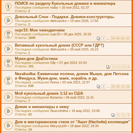
ПОИСК по разделу Кукольные домики и миниатюра
Последнее сообщение
maby
«
20 ноя 2011, 01:37
Ответы:
2
Довольный Слон - Подарки. Домики-конструкторы.
Последнее сообщение
Aleksandra
«
19 июн 2026, 17:50
Ответы:
2
supr33: Мои чемоданчики
Последнее сообщение
supr33
«
06 дек 2025, 19:33
Ответы:
1849
1
…
59
60
61
62
Витажный кукольный домик (СССР или ГДР?)
Последнее сообщение
Aleksandra
«
09 май 2025, 16:23
Ответы:
1
Муми-дом ДеаГостини
Последнее сообщение
Olly
«
07 дек 2024, 01:54
Ответы:
101
1
2
3
4
Nezabudka: Ежевичная поляна, домик Мыши, дом Петсона
и Финдуса, Муми-дом, маяк, корабль и др.
Последнее сообщение
Roma
«
03 ноя 2023, 22:57
Ответы:
638
1
…
19
20
21
22
Мой кукольный домик 1:12 из США
Последнее сообщение
florianna
«
06 май 2022, 11:41
Ответы:
7
Домик и миниатюры к нему
Последнее сообщение
Skazo4nitha
«
18 мар 2022, 23:06
Ответы:
62
1
2
3
Дом в викторианском стиле от "Ашет (Hachette) коллекция"
Последнее сообщение
Marysya34
«
18 фев 2022, 19:34
Ответы:
14