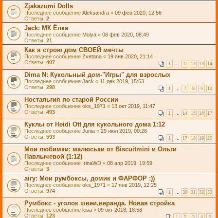
Zjakazumi Dolls
Последнее сообщение
Aleksandra
«
09 фев 2020, 12:56
Ответы:
2
Jack: МК Ёлка
Последнее сообщение
Molya
«
08 фев 2020, 08:49
Ответы:
21
Как я строю дом СВОЕЙ мечты
Последнее сообщение
Zvetana
«
19 янв 2020, 21:14
Ответы:
407
1
…
11
12
13
14
Dima N: Кукольный дом-"Игры" для взрослых
Последнее сообщение
Jack
«
11 дек 2019, 15:53
Ответы:
298
1
…
7
8
9
10
Ностальгия по старой России
Последнее сообщение
oks_1971
«
13 окт 2019, 11:47
Ответы:
493
1
…
14
15
16
17
Куклы от Heidi Ott для кукольного дома 1:12
Последнее сообщение
Junia
«
29 июл 2019, 00:26
Ответы:
593
1
…
17
18
19
20
Мои любимки: малюськи от Biscuitmini и Ольги
Павлычевой (1:12)
Последнее сообщение
IrinaWD
«
08 апр 2019, 19:59
Ответы:
3
airy: Мои румбоксы, домик и ФАРФОР :))
Последнее сообщение
oks_1971
«
17 янв 2019, 12:25
Ответы:
974
1
…
30
31
32
33
Румбокс - уголок швеи,веранда. Новая стройка
Последнее сообщение
kisa
«
09 окт 2018, 18:58
Ответы:
123
1
2
3
4
5