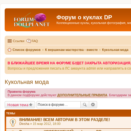
Форум о куклах DP
Коллекционные куклы, кукольная фотография, м
Ссылки
FAQ
Список форумов
К вершинам мастерства - вместе
Кукольная мода
В БЛИЖАЙШЕЕ ВРЕМЯ НА ФОРУМЕ БУДЕТ ЗАКРЫТА АВТОРИЗАЦИЯ, Т
Вопросы и предложения писать в ЛС аккаунта admin или направлять в 
Кукольная мода
Правила форума
В данном подфоруме действуют
ДОПОЛНИТЕЛЬНЫЕ ПРАВИЛА
. Благодарим з
Новая тема
ТЕМЫ
ВНИМАНИЕ! ВСЕМ АВТОРАМ В ЭТОМ РАЗДЕЛЕ!
Divsha
» 15 мар 2012, 18:00