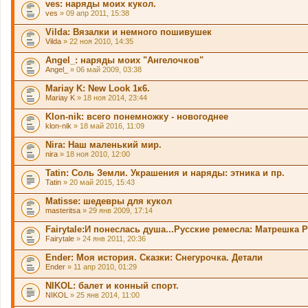
ves: наряды моих кукол.
ves
» 09 апр 2011, 15:38
Vilda: Вязалки и немного пошивушек
Vilda
» 22 ноя 2010, 14:35
Angel_: наряды моих "Ангелочков"
Angel_
» 06 май 2009, 03:38
Mariay K: New Look 1к6.
Mariay K
» 18 ноя 2014, 23:44
Klon-nik: всего понемножку - новогоднее
klon-nik
» 18 май 2016, 11:09
Nira: Наш маленький мир.
nira
» 18 ноя 2010, 12:00
Tatin: Соль Земли. Украшения и наряды: этника и пр.
Tatin
» 20 май 2015, 15:43
Matisse: шедевры для кукол
masteritsa
» 29 янв 2009, 17:14
Fairytale:И понеслась душа...Русские ремесла: Матрешка
Fairytale
» 24 янв 2011, 20:36
Ender: Моя история. Сказки: Снегурочка. Детали
Ender
» 11 апр 2010, 01:29
NIKOL: балет и конный спорт.
NIKOL
» 25 янв 2014, 11:00