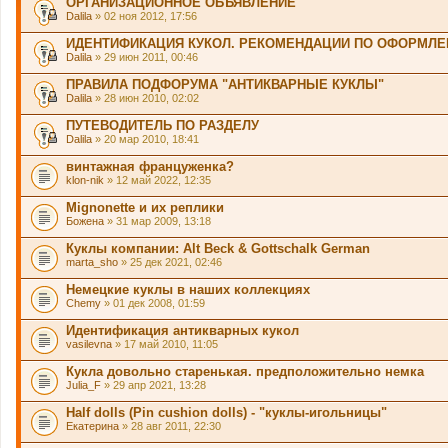
ОРГАНИЗАЦИОННОЕ ОБЪЯВЛЕНИЕ
Dalila
» 02 ноя 2012, 17:56
ИДЕНТИФИКАЦИЯ КУКОЛ. РЕКОМЕНДАЦИИ ПО ОФОРМЛЕ
Dalila
» 29 июн 2011, 00:46
ПРАВИЛА ПОДФОРУМА "АНТИКВАРНЫЕ КУКЛЫ"
Dalila
» 28 июн 2010, 02:02
ПУТЕВОДИТЕЛЬ ПО РАЗДЕЛУ
Dalila
» 20 мар 2010, 18:41
винтажная француженка?
klon-nik
» 12 май 2022, 12:35
Mignonette и их реплики
Божена
» 31 мар 2009, 13:18
Куклы компании: Alt Beck & Gottschalk German
marta_sho
» 25 дек 2021, 02:46
Немецкие куклы в наших коллекциях
Chemy
» 01 дек 2008, 01:59
Идентификация антикварных кукол
vasilevna
» 17 май 2010, 11:05
Кукла довольно старенькая. предположительно немка
Julia_F
» 29 апр 2021, 13:28
Half dolls (Pin cushion dolls) - "куклы-игольницы"
Екатерина
» 28 авг 2011, 22:30