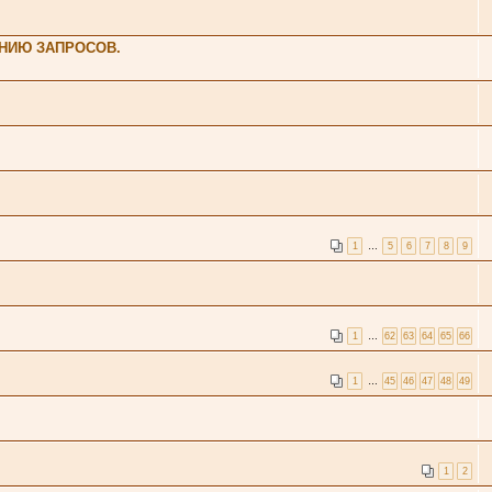
НИЮ ЗАПРОСОВ.
1
…
5
6
7
8
9
1
…
62
63
64
65
66
1
…
45
46
47
48
49
1
2