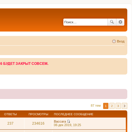
Вход
26 БУДЕТ ЗАКРЫТ СОВСЕМ.
87 тем
1
2
3
ОТВЕТЫ
ПРОСМОТРЫ
ПОСЛЕДНЕЕ СООБЩЕНИЕ
Baccara
237
234616
П
06 дек 2019, 19:25
е
р