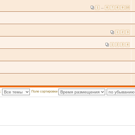
1
…
6
7
8
9
10
1
2
3
1
2
3
4
а:
Поле сортировки