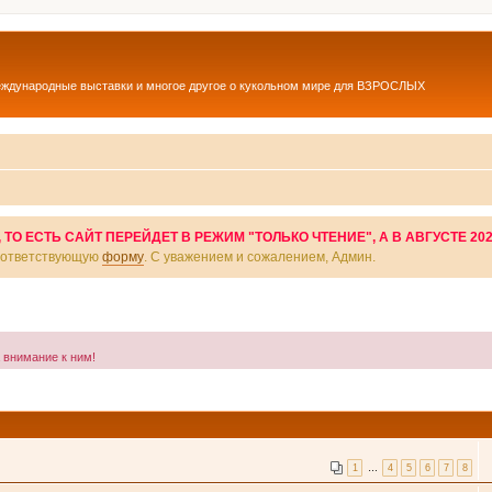
еждународные выставки и многое другое о кукольном мире для ВЗРОСЛЫХ
О ЕСТЬ САЙТ ПЕРЕЙДЕТ В РЕЖИМ "ТОЛЬКО ЧТЕНИЕ", А В АВГУСТЕ 20
соответствующую
форму
. С уважением и сожалением, Админ.
а внимание к ним!
1
…
4
5
6
7
8