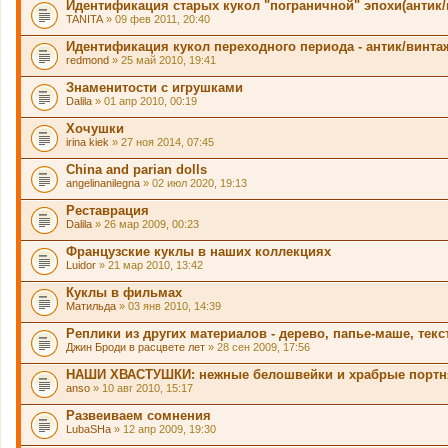
Идентификация старых кукол "пограничной" эпохи(антик/
TANITA
» 09 фев 2011, 20:40
Идентификация кукол переходного периода - антик/винта
redmond
» 25 май 2010, 19:41
Знаменитости с игрушками
Dalila
» 01 апр 2010, 00:19
Хочушки
irina kiek
» 27 ноя 2014, 07:45
China and parian dolls
angelinanilegna
» 02 июл 2020, 19:13
Реставрация
Dalila
» 26 мар 2009, 00:23
Французские куклы в наших коллекциях
Luidor
» 21 мар 2010, 13:42
Куклы в фильмах
Матильда
» 03 янв 2010, 14:39
Реплики из других материалов - дерево, папье-маше, текс
Джин Броди в расцвете лет
» 28 сен 2009, 17:56
НАШИ ХВАСТУШКИ: нежные белошвейки и храбрые портн
anso
» 10 авг 2010, 15:17
Развеиваем сомнения
LubaSHa
» 12 апр 2009, 19:30