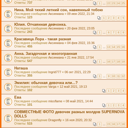
Ответы:
737
1
…
22
23
24
25
Нина. Мой тихий летний сон, навеянный тобою
Последнее сообщение
Аксиниана
«
09 июн 2022, 21:34
Ответы:
123
1
2
3
4
5
Юлия. Отчаянная девчонка.
Последнее сообщение
Аксиниана
«
20 фев 2022, 23:05
Ответы:
243
1
…
6
7
8
9
Красавица Лора - такая разная
Последнее сообщение
Аксиниана
«
04 фев 2022, 15:36
Ответы:
455
1
…
13
14
15
16
Анна. Загадочная и многогранная
Последнее сообщение
Аксиниана
«
21 янв 2022, 17:54
Ответы:
547
1
…
16
17
18
19
Наташа
Последнее сообщение
Ingrid777
«
06 окт 2021, 22:29
Ответы:
355
1
…
9
10
11
12
Эмилия: обычная девочка или...?
Последнее сообщение
Varga
«
12 май 2021, 19:13
Ответы:
102
1
2
3
4
Ева
Последнее сообщение
missflame
«
08 май 2021, 14:44
Ответы:
101
1
2
3
4
СОВМЕСТНЫЕ ФОТО девочек разных молдов SUPERNOVA
DOLLS
Последнее сообщение
Dragonfly
«
16 ноя 2020, 20:32
Ответы:
515
1
…
15
16
17
18