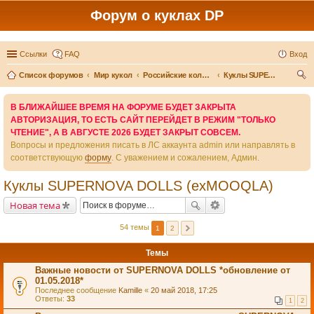
Форум о куклах DP
Ссылки
FAQ
Вход
Список форумов
Мир кукол
Российские коллекционные куклы
Куклы SUPERNOVA DOLLS (exMOOQLA)
ои
В БЛИЖАЙШЕЕ ВРЕМЯ НА ФОРУМЕ БУДЕТ ЗАКРЫТА
ск
АВТОРИЗАЦИЯ, ТО ЕСТЬ САЙТ ПЕРЕЙДЕТ В РЕЖИМ "ТОЛЬКО
ЧТЕНИЕ", А В АВГУСТЕ 2026 БУДЕТ ЗАКРЫТ СОВСЕМ.
Вопросы и предложения писать в ЛС аккаунта admin или направлять в
соответствующую
форму
. С уважением и сожалением, Админ.
Куклы SUPERNOVA DOLLS (exMOOQLA)
Новая тема
54 темы
1
2
Темы
Важные новости от SUPERNOVA DOLLS *обновление от
01.05.2018*
Последнее сообщение
Kamille
«
20 май 2018, 17:25
Ответы:
33
1
2