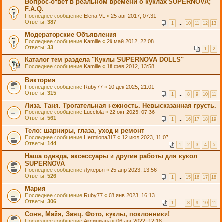
Вопрос-ответ в реальном времени о куклах SUPERNOVA;
F.A.Q.
Последнее сообщение
Elena VL
«
25 авг 2017, 07:31
Ответы:
387
1
…
10
11
12
13
Модераторские Объявления
Последнее сообщение
Kamille
«
29 май 2012, 22:08
Ответы:
33
1
2
Каталог тем раздела "Куклы SUPERNOVA DOLLS"
Последнее сообщение
Kamille
«
18 фев 2012, 13:58
Виктория
Последнее сообщение
Ruby77
«
20 дек 2025, 21:01
Ответы:
315
1
…
8
9
10
11
Лиза. Таня. Трогательная нежность. Невысказанная грусть.
Последнее сообщение
Lucciola
«
22 окт 2023, 07:36
Ответы:
561
1
…
16
17
18
19
Тело: шарниры, глаза, уход и ремонт
Последнее сообщение
Hermiona317
«
12 июл 2023, 11:07
Ответы:
144
1
2
3
4
5
Наша одежда, аксессуары и другие работы для кукол
SUPERNOVA
Последнее сообщение
Лукерья
«
25 апр 2023, 13:56
Ответы:
526
1
…
15
16
17
18
Мария
Последнее сообщение
Ruby77
«
08 янв 2023, 16:13
Ответы:
306
1
…
8
9
10
11
Соня, Майя, Заяц. Фото, куклы, поклонники!
Последнее сообщение
Аксиниана
«
06 авг 2022, 12:18