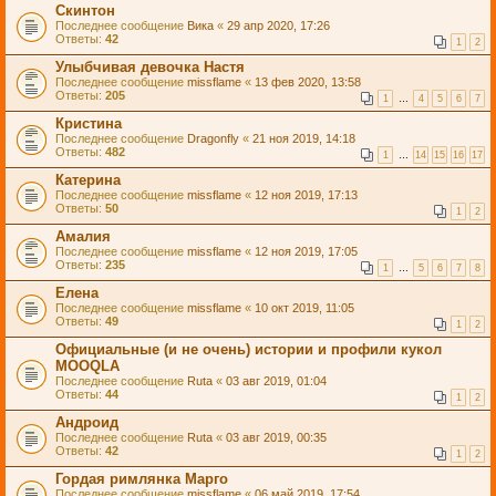
Скинтон
Последнее сообщение
Вика
«
29 апр 2020, 17:26
Ответы:
42
1
2
Улыбчивая девочка Настя
Последнее сообщение
missflame
«
13 фев 2020, 13:58
Ответы:
205
1
…
4
5
6
7
Кристина
Последнее сообщение
Dragonfly
«
21 ноя 2019, 14:18
Ответы:
482
1
…
14
15
16
17
Катерина
Последнее сообщение
missflame
«
12 ноя 2019, 17:13
Ответы:
50
1
2
Амалия
Последнее сообщение
missflame
«
12 ноя 2019, 17:05
Ответы:
235
1
…
5
6
7
8
Елена
Последнее сообщение
missflame
«
10 окт 2019, 11:05
Ответы:
49
1
2
Официальные (и не очень) истории и профили кукол
MOOQLA
Последнее сообщение
Ruta
«
03 авг 2019, 01:04
Ответы:
44
1
2
Андроид
Последнее сообщение
Ruta
«
03 авг 2019, 00:35
Ответы:
42
1
2
Гордая римлянка Марго
Последнее сообщение
missflame
«
06 май 2019, 17:54