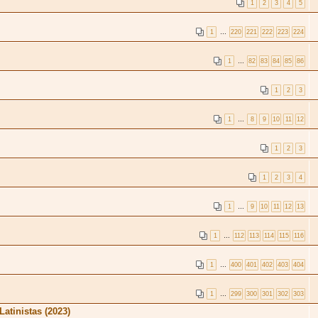
1
2
3
4
5
1
…
220
221
222
223
224
1
…
82
83
84
85
86
1
2
3
1
…
8
9
10
11
12
1
2
3
1
2
3
4
1
…
9
10
11
12
13
1
…
112
113
114
115
116
1
…
400
401
402
403
404
1
…
299
300
301
302
303
atinistas (2023)