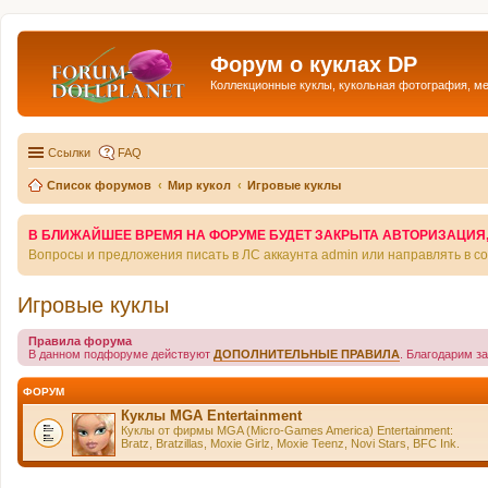
Форум о куклах DP
Коллекционные куклы, кукольная фотография, м
Ссылки
FAQ
Список форумов
Мир кукол
Игровые куклы
В БЛИЖАЙШЕЕ ВРЕМЯ НА ФОРУМЕ БУДЕТ ЗАКРЫТА АВТОРИЗАЦИЯ, Т
Вопросы и предложения писать в ЛС аккаунта admin или направлять в 
Игровые куклы
Правила форума
В данном подфоруме действуют
ДОПОЛНИТЕЛЬНЫЕ ПРАВИЛА
. Благодарим з
ФОРУМ
Куклы MGA Entertainment
Куклы от фирмы MGA (Micro-Games America) Entertainment:
Bratz, Bratzillas, Moxie Girlz, Moxie Teenz, Novi Stars, BFC Ink.