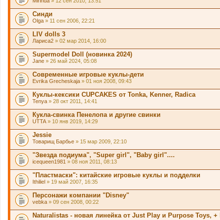
Mirinda
» 12 сен 2010, 13:51
Синди
Olga
» 11 сен 2006, 22:21
LIV dolls 3
Лариса2
» 02 мар 2014, 16:00
Supermodel Doll (новинка 2024)
Jane
» 26 май 2024, 05:08
Современные игровые куклы-дети
Evrika Grecheskaja
» 01 ноя 2008, 09:43
Куклы-кексики CUPCAKES от Tonka, Kenner, Radica
Tenya
» 28 окт 2011, 14:41
Кукла-свинка Пенелопа и другие свинки
UTTA
» 10 янв 2019, 14:29
Jessie
Товарищ Барбье
» 15 мар 2009, 22:10
"Звезда подиума", "Super girl", "Baby girl"....
icequeen1981
» 08 ноя 2011, 08:13
"Пластмаски": китайские игровые куклы и подделки
Ithiliel
» 19 май 2007, 16:35
Персонажи компании "Disney"
vebka
» 09 сен 2008, 00:22
Naturalistas - новая линейка от Just Play и Purpose Toys, + L