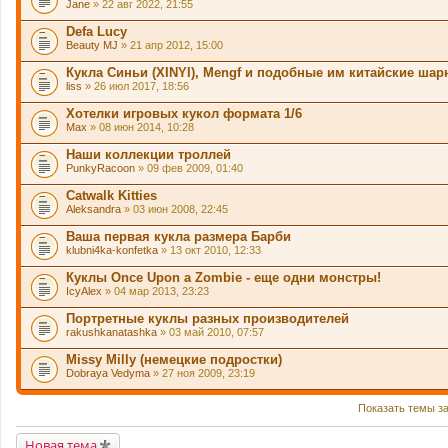
Jane
» 22 авг 2022, 21:55
Defa Lucy
Beauty MJ
» 21 апр 2012, 15:00
Кукла Синьи (XINYI), Mengf и подобные им китайские шар
liss
» 26 июл 2017, 18:56
Хотелки игровых кукол формата 1/6
Max
» 08 июн 2014, 10:28
Наши коллекции троллей
PunkyRacoon
» 09 фев 2009, 01:40
Catwalk Kitties
Aleksandra
» 03 июн 2008, 22:45
Ваша первая кукла размера Барби
klubni4ka-konfetka
» 13 окт 2010, 12:33
Куклы Once Upon a Zombie - еще одни монстры!
IcyAlex
» 04 мар 2013, 23:23
Портретные куклы разных производителей
rakushkanatashka
» 03 май 2010, 07:57
Missy Milly (немецкие подростки)
Dobraya Vedyma
» 27 ноя 2009, 23:19
Показать темы з
Новая тема