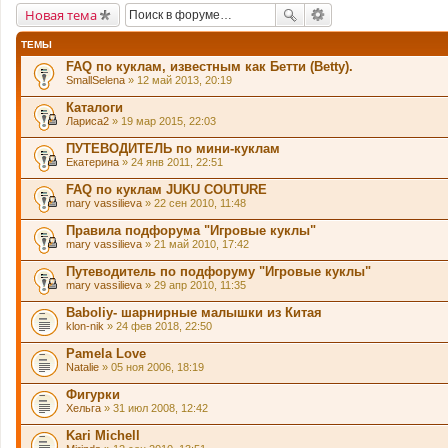
Новая тема
ТЕМЫ
FAQ по куклам, известным как Бетти (Betty).
SmallSelena
» 12 май 2013, 20:19
Каталоги
Лариса2
» 19 мар 2015, 22:03
ПУТЕВОДИТЕЛЬ по мини-куклам
Екатерина
» 24 янв 2011, 22:51
FAQ по куклам JUKU COUTURE
mary vassilieva
» 22 сен 2010, 11:48
Правила подфорума "Игровые куклы"
mary vassilieva
» 21 май 2010, 17:42
Путеводитель по подфоруму "Игровые куклы"
mary vassilieva
» 29 апр 2010, 11:35
Baboliy- шарнирные малышки из Китая
klon-nik
» 24 фев 2018, 22:50
Pamela Love
Natalie
» 05 ноя 2006, 18:19
Фигурки
Хельга
» 31 июл 2008, 12:42
Kari Michell