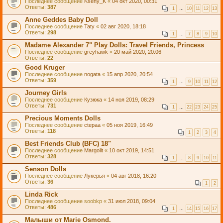
Последнее сообщение
Kseny_K
«
04 окт 2020, 00:31
Ответы:
387
1
…
10
11
12
13
Anne Geddes Baby Doll
Последнее сообщение
Taty
«
02 авг 2020, 18:18
Ответы:
298
1
…
7
8
9
10
Madame Alexander 7" Play Dolls: Travel Friends, Princess
Последнее сообщение
greyhawk
«
20 май 2020, 20:06
Ответы:
22
Good Kruger
Последнее сообщение
nogata
«
15 апр 2020, 20:54
Ответы:
359
1
…
9
10
11
12
Journey Girls
Последнее сообщение
Кузюка
«
14 ноя 2019, 08:29
Ответы:
731
1
…
22
23
24
25
Precious Moments Dolls
Последнее сообщение
ctepaa
«
05 ноя 2019, 16:49
Ответы:
118
1
2
3
4
Best Friends Club (BFC) 18"
Последнее сообщение
Margolit
«
10 окт 2019, 14:51
Ответы:
328
1
…
8
9
10
11
Senson Dolls
Последнее сообщение
Лукерья
«
04 авг 2018, 16:20
Ответы:
36
1
2
Linda Rick
Последнее сообщение
soobkp
«
31 июл 2018, 09:04
Ответы:
486
1
…
14
15
16
17
Малыши от Marie Osmond.