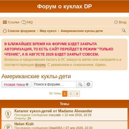
Форум о куклах DP
Ссылки
FAQ
Вход
Список форумов
Мир кукол
Американские куклы-дети
ои
В БЛИЖАЙШЕЕ ВРЕМЯ НА ФОРУМЕ БУДЕТ ЗАКРЫТА
ск
АВТОРИЗАЦИЯ, ТО ЕСТЬ САЙТ ПЕРЕЙДЕТ В РЕЖИМ "ТОЛЬКО
ЧТЕНИЕ", А В АВГУСТЕ 2026 БУДЕТ ЗАКРЫТ СОВСЕМ.
Вопросы и предложения писать в ЛС аккаунта admin или направлять в
соответствующую
форму
. С уважением и сожалением, Админ.
Американские куклы-дети
Новая тема
52 темы
1
2
Темы
Каталог кукол-детей от Madame Alexander
Последнее сообщение
maryialis
«
12 ноя 2016, 18:19
Ответы:
24
Helen Kish
Последнее сообщение
Olga0453
«
07 апр 2026, 22:20