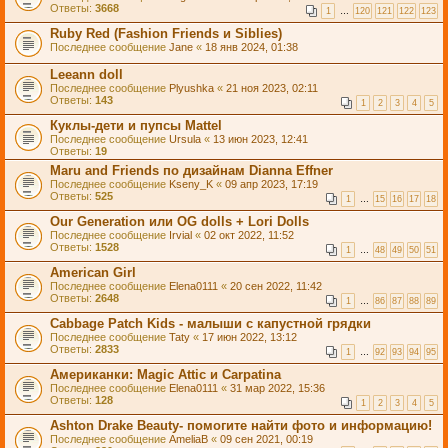
Ответы:
3668
1
…
120
121
122
123
Ruby Red (Fashion Friends и Siblies)
Последнее сообщение
Jane
«
18 янв 2024, 01:38
Leeann doll
Последнее сообщение
Plyushka
«
21 ноя 2023, 02:11
Ответы:
143
1
2
3
4
5
Куклы-дети и пупсы Mattel
Последнее сообщение
Ursula
«
13 июн 2023, 12:41
Ответы:
19
Maru and Friends по дизайнам Dianna Effner
Последнее сообщение
Kseny_K
«
09 апр 2023, 17:19
Ответы:
525
1
…
15
16
17
18
Our Generation или OG dolls + Lori Dolls
Последнее сообщение
Irvial
«
02 окт 2022, 11:52
Ответы:
1528
1
…
48
49
50
51
American Girl
Последнее сообщение
Elena0111
«
20 сен 2022, 11:42
Ответы:
2648
1
…
86
87
88
89
Cabbage Patch Kids - малыши с капустной грядки
Последнее сообщение
Taty
«
17 июн 2022, 13:12
Ответы:
2833
1
…
92
93
94
95
Американки: Magic Attic и Carpatina
Последнее сообщение
Elena0111
«
31 мар 2022, 15:36
Ответы:
128
1
2
3
4
5
Ashton Drake Beauty- помогите найти фото и информацию!
Последнее сообщение
AmeliaB
«
09 сен 2021, 00:19