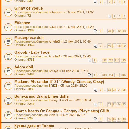
Ответы:
230
1
…
5
6
7
8
Ginny от Vogue
Последнее сообщение
natalianes
«
16 июл 2021, 14:32
Ответы:
72
1
2
3
Effanbee
Последнее сообщение
natalianes
«
16 июл 2021, 14:29
Ответы:
1285
1
…
40
41
42
43
Masterpiece doll
Последнее сообщение
AmeliaB
«
12 июн 2021, 00:49
Ответы:
1466
1
…
46
47
48
49
Galoob - Baby Face
Последнее сообщение
AmeliaB
«
26 мар 2021, 22:49
Ответы:
6731
1
…
222
223
224
225
Adora doll
Последнее сообщение
Shulya
«
18 ноя 2020, 22:41
Ответы:
9466
1
…
313
314
315
316
Madame Alexander 8"-21" (Wendy, Cissette, Cissy)
Последнее сообщение
BRIDI
«
05 ноя 2020, 18:09
Ответы:
2830
1
…
92
93
94
95
Boneka and Diana Effner dolls
Последнее сообщение
Kseny_K
«
21 окт 2020, 10:54
Ответы:
2249
1
…
72
73
74
75
Heart 4 hearts От Сердца к Сердцу (Playmates) США
Последнее сообщение
Vilda
«
04 окт 2020, 07:22
Ответы:
525
1
…
15
16
17
18
Куклы-дети от Tonner