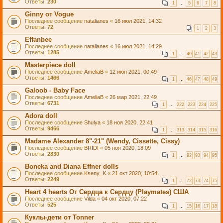
Ответы:
230
1
…
5
6
7
8
Ginny от Vogue
Последнее сообщение
natalianes
«
16 июл 2021, 14:32
Ответы:
72
1
2
3
Effanbee
Последнее сообщение
natalianes
«
16 июл 2021, 14:29
Ответы:
1285
1
…
40
41
42
43
Masterpiece doll
Последнее сообщение
AmeliaB
«
12 июн 2021, 00:49
Ответы:
1466
1
…
46
47
48
49
Galoob - Baby Face
Последнее сообщение
AmeliaB
«
26 мар 2021, 22:49
Ответы:
6731
1
…
222
223
224
225
Adora doll
Последнее сообщение
Shulya
«
18 ноя 2020, 22:41
Ответы:
9466
1
…
313
314
315
316
Madame Alexander 8"-21" (Wendy, Cissette, Cissy)
Последнее сообщение
BRIDI
«
05 ноя 2020, 18:09
Ответы:
2830
1
…
92
93
94
95
Boneka and Diana Effner dolls
Последнее сообщение
Kseny_K
«
21 окт 2020, 10:54
Ответы:
2249
1
…
72
73
74
75
Heart 4 hearts От Сердца к Сердцу (Playmates) США
Последнее сообщение
Vilda
«
04 окт 2020, 07:22
Ответы:
525
1
…
15
16
17
18
Куклы-дети от Tonner