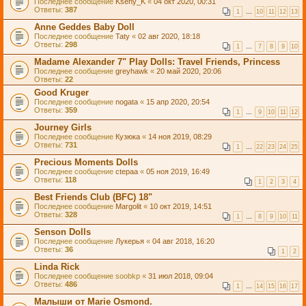
Последнее сообщение
Kseny_K
«
04 окт 2020, 00:31
Ответы:
387
1
…
10
11
12
13
Anne Geddes Baby Doll
Последнее сообщение
Taty
«
02 авг 2020, 18:18
Ответы:
298
1
…
7
8
9
10
Madame Alexander 7" Play Dolls: Travel Friends, Princess
Последнее сообщение
greyhawk
«
20 май 2020, 20:06
Ответы:
22
Good Kruger
Последнее сообщение
nogata
«
15 апр 2020, 20:54
Ответы:
359
1
…
9
10
11
12
Journey Girls
Последнее сообщение
Кузюка
«
14 ноя 2019, 08:29
Ответы:
731
1
…
22
23
24
25
Precious Moments Dolls
Последнее сообщение
ctepaa
«
05 ноя 2019, 16:49
Ответы:
118
1
2
3
4
Best Friends Club (BFC) 18"
Последнее сообщение
Margolit
«
10 окт 2019, 14:51
Ответы:
328
1
…
8
9
10
11
Senson Dolls
Последнее сообщение
Лукерья
«
04 авг 2018, 16:20
Ответы:
36
1
2
Linda Rick
Последнее сообщение
soobkp
«
31 июл 2018, 09:04
Ответы:
486
1
…
14
15
16
17
Малыши от Marie Osmond.