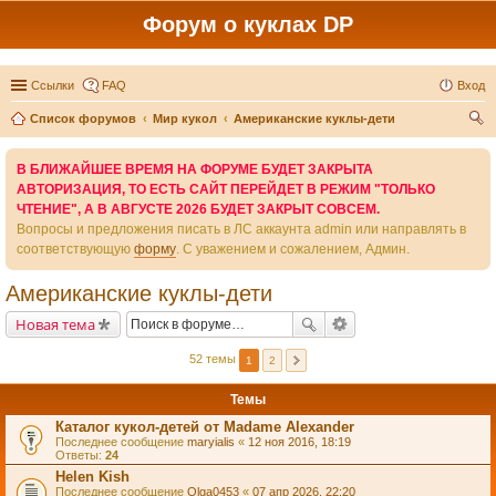
Форум о куклах DP
Ссылки
FAQ
Вход
Список форумов
Мир кукол
Американские куклы-дети
ои
В БЛИЖАЙШЕЕ ВРЕМЯ НА ФОРУМЕ БУДЕТ ЗАКРЫТА
ск
АВТОРИЗАЦИЯ, ТО ЕСТЬ САЙТ ПЕРЕЙДЕТ В РЕЖИМ "ТОЛЬКО
ЧТЕНИЕ", А В АВГУСТЕ 2026 БУДЕТ ЗАКРЫТ СОВСЕМ.
Вопросы и предложения писать в ЛС аккаунта admin или направлять в
соответствующую
форму
. С уважением и сожалением, Админ.
Американские куклы-дети
Новая тема
52 темы
1
2
Темы
Каталог кукол-детей от Madame Alexander
Последнее сообщение
maryialis
«
12 ноя 2016, 18:19
Ответы:
24
Helen Kish
Последнее сообщение
Olga0453
«
07 апр 2026, 22:20