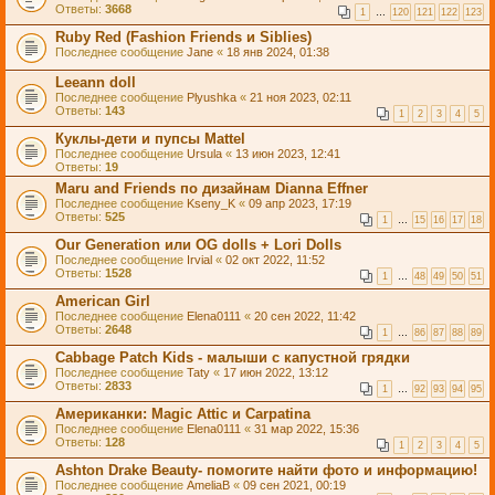
Ответы:
3668
1
…
120
121
122
123
Ruby Red (Fashion Friends и Siblies)
Последнее сообщение
Jane
«
18 янв 2024, 01:38
Leeann doll
Последнее сообщение
Plyushka
«
21 ноя 2023, 02:11
Ответы:
143
1
2
3
4
5
Куклы-дети и пупсы Mattel
Последнее сообщение
Ursula
«
13 июн 2023, 12:41
Ответы:
19
Maru and Friends по дизайнам Dianna Effner
Последнее сообщение
Kseny_K
«
09 апр 2023, 17:19
Ответы:
525
1
…
15
16
17
18
Our Generation или OG dolls + Lori Dolls
Последнее сообщение
Irvial
«
02 окт 2022, 11:52
Ответы:
1528
1
…
48
49
50
51
American Girl
Последнее сообщение
Elena0111
«
20 сен 2022, 11:42
Ответы:
2648
1
…
86
87
88
89
Cabbage Patch Kids - малыши с капустной грядки
Последнее сообщение
Taty
«
17 июн 2022, 13:12
Ответы:
2833
1
…
92
93
94
95
Американки: Magic Attic и Carpatina
Последнее сообщение
Elena0111
«
31 мар 2022, 15:36
Ответы:
128
1
2
3
4
5
Ashton Drake Beauty- помогите найти фото и информацию!
Последнее сообщение
AmeliaB
«
09 сен 2021, 00:19