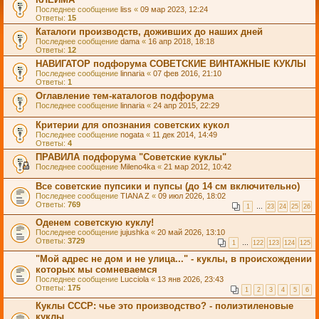
Последнее сообщение
liss
«
09 мар 2023, 12:24
Ответы:
15
Каталоги производств, доживших до наших дней
Последнее сообщение
dama
«
16 апр 2018, 18:18
Ответы:
12
НАВИГАТОР подфорума СОВЕТСКИЕ ВИНТАЖНЫЕ КУКЛЫ
Последнее сообщение
linnaria
«
07 фев 2016, 21:10
Ответы:
1
Оглавление тем-каталогов подфорума
Последнее сообщение
linnaria
«
24 апр 2015, 22:29
Критерии для опознания советских кукол
Последнее сообщение
nogata
«
11 дек 2014, 14:49
Ответы:
4
ПРАВИЛА подфорума "Советские куклы"
Последнее сообщение
Mileno4ka
«
21 мар 2012, 10:42
Все советские пупсики и пупсы (до 14 см включительно)
Последнее сообщение
TIANA Z
«
09 июл 2026, 18:02
Ответы:
769
1
…
23
24
25
26
Оденем советскую куклу!
Последнее сообщение
jujushka
«
20 май 2026, 13:10
Ответы:
3729
1
…
122
123
124
125
"Мой адрес не дом и не улица..." - куклы, в происхождении
которых мы сомневаемся
Последнее сообщение
Lucciola
«
13 янв 2026, 23:43
Ответы:
175
1
2
3
4
5
6
Куклы СССР: чье это производство? - полиэтиленовые
куклы