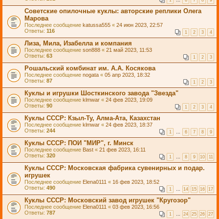
1
…
6
7
8
9
Советские опилочные куклы: авторские реплики Олега
Марова
Последнее сообщение
katussa555
«
24 июн 2023, 22:57
Ответы:
116
1
2
3
4
Лиза, Мила, Изабелла и компания
Последнее сообщение
son888
«
21 май 2023, 11:53
Ответы:
63
1
2
3
Рошальский комбинат им. А.А. Косякова
Последнее сообщение
nogata
«
05 апр 2023, 18:32
Ответы:
87
1
2
3
Куклы и игрушки Шосткинского завода "Звезда"
Последнее сообщение
klmwar
«
24 фев 2023, 19:09
Ответы:
90
1
2
3
4
Куклы СССР: Кзыл-Ту, Алма-Ата, Казахстан
Последнее сообщение
klmwar
«
24 фев 2023, 18:37
Ответы:
244
1
…
6
7
8
9
Куклы СССР: ПОИ "МИР", г. Минск
Последнее сообщение
Bast
«
21 фев 2023, 16:11
Ответы:
320
1
…
8
9
10
11
Куклы СССР: Московская фабрика сувенирных и подар.
игрушек
Последнее сообщение
Elena0111
«
16 фев 2023, 18:52
Ответы:
490
1
…
14
15
16
17
Куклы СССР: Московский завод игрушек "Кругозор"
Последнее сообщение
Elena0111
«
03 фев 2023, 16:56
Ответы:
787
1
…
24
25
26
27