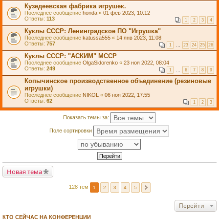
Кузедеевская фабрика игрушек.
Последнее сообщение
honda
«
01 фев 2023, 10:12
Ответы:
113
1
2
3
4
Куклы СССР: Ленинградское ПО "Игрушка"
Последнее сообщение
katussa555
«
14 янв 2023, 11:08
Ответы:
757
1
…
23
24
25
26
Куклы СССР: "АСКИМ" МССР
Последнее сообщение
OlgaSidorenko
«
23 ноя 2022, 08:04
Ответы:
249
1
…
6
7
8
9
Копычинское производственное объединение (резиновые
игрушки)
Последнее сообщение
NIKOL
«
06 ноя 2022, 17:55
Ответы:
62
1
2
3
Показать темы за:
Поле сортировки
Новая тема
128 тем
1
2
3
4
5
Перейти
КТО СЕЙЧАС НА КОНФЕРЕНЦИИ