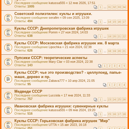
Последнее сообщение
katussa555
«
12 янв 2026, 17:51
Ответы:
1005
1
…
31
32
33
34
Советский полиэтилен: куклы и игрушки.
Последнее сообщение
serafim
«
09 сен 2025, 13:09
Ответы:
494
1
…
14
15
16
17
Куклы СССР: Днепропетровская фабрика игрушек
Последнее сообщение
Pomm
«
27 ноя 2024, 14:03
Ответы:
638
1
…
19
20
21
22
Куклы СССР: Московская фабрика игрушек им. 8 марта
Последнее сообщение
Lipochka
«
21 ноя 2024, 02:38
Ответы:
626
1
…
18
19
20
21
Пупсики СССР: теоретические аспекты
Последнее сообщение
Mary Clar
«
03 ноя 2024, 22:38
Ответы:
143
1
2
3
4
5
Куклы СССР: чье это производство? - целлулоид, папье-
маше, дерево и пр.
Последнее сообщение
Zabava777
«
10 апр 2024, 21:05
Ответы:
95
1
2
3
4
Медведи СССР
Последнее сообщение
Lucciola
«
17 янв 2024, 11:33
Ответы:
757
1
…
23
24
25
26
Ивановская фабрика игрушки: сувенирные куклы
Последнее сообщение
katussa555
«
09 янв 2024, 19:20
Ответы:
516
1
…
15
16
17
18
Куклы СССР: Горьковская фабрика игрушек "Мир"
Последнее сообщение
UTTA
«
15 авг 2023, 16:18
Ответы:
251