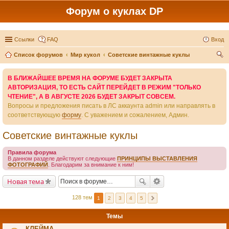
Форум о куклах DP
Ссылки
FAQ
Вход
Список форумов
Мир кукол
Советские винтажные куклы
ои
В БЛИЖАЙШЕЕ ВРЕМЯ НА ФОРУМЕ БУДЕТ ЗАКРЫТА
ск
АВТОРИЗАЦИЯ, ТО ЕСТЬ САЙТ ПЕРЕЙДЕТ В РЕЖИМ "ТОЛЬКО
ЧТЕНИЕ", А В АВГУСТЕ 2026 БУДЕТ ЗАКРЫТ СОВСЕМ.
Вопросы и предложения писать в ЛС аккаунта admin или направлять в
соответствующую
форму
. С уважением и сожалением, Админ.
Советские винтажные куклы
Правила форума
В данном разделе действуют следующие
ПРИНЦИПЫ ВЫСТАВЛЕНИЯ
ФОТОГРАФИЙ
. Благодарим за внимание к ним!
Новая тема
128 тем
1
2
3
4
5
Темы
КЛЕЙМА