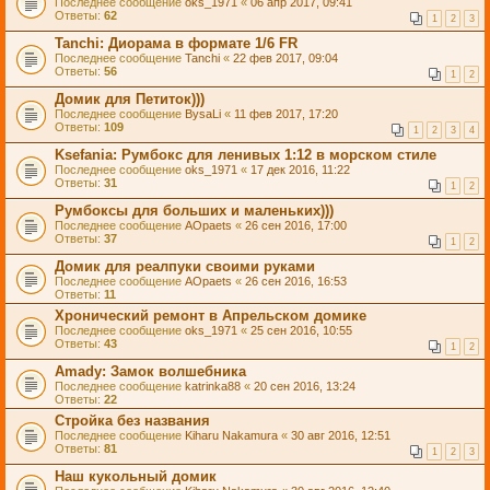
Последнее сообщение
oks_1971
«
06 апр 2017, 09:41
Ответы:
62
1
2
3
Tanchi: Диорама в формате 1/6 FR
Последнее сообщение
Tanchi
«
22 фев 2017, 09:04
Ответы:
56
1
2
Домик для Петиток)))
Последнее сообщение
BysaLi
«
11 фев 2017, 17:20
Ответы:
109
1
2
3
4
Ksefania: Румбокс для ленивых 1:12 в морском стиле
Последнее сообщение
oks_1971
«
17 дек 2016, 11:22
Ответы:
31
1
2
Румбоксы для больших и маленьких)))
Последнее сообщение
AOpaets
«
26 сен 2016, 17:00
Ответы:
37
1
2
Домик для реалпуки своими руками
Последнее сообщение
AOpaets
«
26 сен 2016, 16:53
Ответы:
11
Хронический ремонт в Апрельском домике
Последнее сообщение
oks_1971
«
25 сен 2016, 10:55
Ответы:
43
1
2
Amady: Замок волшебника
Последнее сообщение
katrinka88
«
20 сен 2016, 13:24
Ответы:
22
Стройка без названия
Последнее сообщение
Kiharu Nakamura
«
30 авг 2016, 12:51
Ответы:
81
1
2
3
Наш кукольный домик