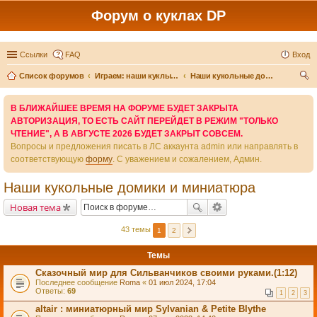
Форум о куклах DP
Ссылки
FAQ
Вход
Список форумов
Играем: наши куклы и игры вокруг них
Наши кукольные домики и миниатюра
ои
В БЛИЖАЙШЕЕ ВРЕМЯ НА ФОРУМЕ БУДЕТ ЗАКРЫТА
ск
АВТОРИЗАЦИЯ, ТО ЕСТЬ САЙТ ПЕРЕЙДЕТ В РЕЖИМ "ТОЛЬКО
ЧТЕНИЕ", А В АВГУСТЕ 2026 БУДЕТ ЗАКРЫТ СОВСЕМ.
Вопросы и предложения писать в ЛС аккаунта admin или направлять в
соответствующую
форму
. С уважением и сожалением, Админ.
Наши кукольные домики и миниатюра
Новая тема
43 темы
1
2
Темы
Сказочный мир для Сильванчиков своими руками.(1:12)
Последнее сообщение
Roma
«
01 июл 2024, 17:04
Ответы:
69
1
2
3
altair : миниатюрный мир Sylvanian & Petite Blythe