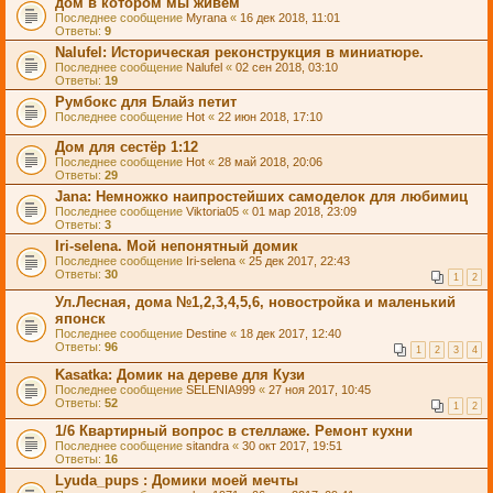
дом в котором мы живём
Последнее сообщение
Myrana
«
16 дек 2018, 11:01
Ответы:
9
Nalufel: Историческая реконструкция в миниатюре.
Последнее сообщение
Nalufel
«
02 сен 2018, 03:10
Ответы:
19
Румбокс для Блайз петит
Последнее сообщение
Hot
«
22 июн 2018, 17:10
Дом для сестёр 1:12
Последнее сообщение
Hot
«
28 май 2018, 20:06
Ответы:
29
Jana: Немножко наипростейших самоделок для любимиц
Последнее сообщение
Viktoria05
«
01 мар 2018, 23:09
Ответы:
3
Iri-selena. Мой непонятный домик
Последнее сообщение
Iri-selena
«
25 дек 2017, 22:43
Ответы:
30
1
2
Ул.Лесная, дома №1,2,3,4,5,6, новостройка и маленький
японск
Последнее сообщение
Destine
«
18 дек 2017, 12:40
Ответы:
96
1
2
3
4
Kasatka: Домик на дереве для Кузи
Последнее сообщение
SELENIA999
«
27 ноя 2017, 10:45
Ответы:
52
1
2
1/6 Квартирный вопрос в стеллаже. Ремонт кухни
Последнее сообщение
sitandra
«
30 окт 2017, 19:51
Ответы:
16
Lyuda_pups : Домики моей мечты