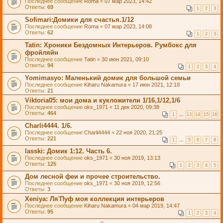
Последнее сообщение
Roma
«
07 мар 2023, 14:42
Ответы:
69
1
2
3
Sofimari:Домики для счастья.1/12
Последнее сообщение
Roma
«
07 мар 2023, 14:08
Ответы:
62
1
2
3
Tatin: Хроники Бездомных Интерьеров. Румбокс для
фройляйн
Последнее сообщение
Tatin
«
30 июн 2021, 09:10
Ответы:
94
1
2
3
4
Yomimasyo: Маленький домик для большой семьи
Последнее сообщение
Kiharu Nakamura
«
17 июн 2021, 12:18
Ответы:
21
Viktoria05: мои дома и кукложители 1/16,1/12,1/6
Последнее сообщение
oks_1971
«
11 дек 2020, 09:38
Ответы:
464
1
…
13
14
15
16
Charli4444. 1/6.
Последнее сообщение
Charli4444
«
22 ноя 2020, 21:25
Ответы:
221
1
…
5
6
7
8
lasski: Домик 1:12. Часть 6.
Последнее сообщение
oks_1971
«
30 ноя 2019, 13:13
Ответы:
125
1
2
3
4
5
Дом лесной феи и прочее строительство.
Последнее сообщение
oks_1971
«
30 ноя 2019, 12:56
Ответы:
3
Xeniya: Ля'Пуф моя коллекция интерьеров
Последнее сообщение
Kiharu Nakamura
«
04 мар 2019, 14:47
Ответы:
95
1
2
3
4