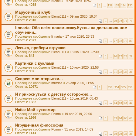
Последнее сообщение
Nienel
«
19 окт 2020, 16:57
Ответы:
4038
1
…
132
133
134
135
Марусечный клуб!
Последнее сообщение
Elena0111
«
09 авг 2020, 19:34
Ответы:
2310
1
…
75
76
77
78
linnaria: Обо всём понемножку.Куклы на дистанционном
обучении...
Последнее сообщение
linnaria
«
17 июл 2020, 23:33
Ответы:
2373
1
…
77
78
79
80
Леська, прибери игрушки
Последнее сообщение
Elena0111
«
13 июн 2020, 22:30
Ответы:
843
1
…
26
27
28
29
Картинки с куклами
Последнее сообщение
Elena0111
«
10 июн 2020, 22:58
Ответы:
997
1
…
31
32
33
34
Скорее: мои открытки...
Последнее сообщение
militrisa
«
26 апр 2020, 11:55
Ответы:
10671
1
…
353
354
355
356
И прикоснуться к детству осторожно...
Последнее сообщение
Elena0111
«
10 дек 2019, 08:43
Ответы:
1382
1
…
44
45
46
47
Natta: Мой кукломир
Последнее сообщение
Pomm
«
19 авг 2019, 22:06
Ответы:
1966
1
…
63
64
65
66
Игрушечная философия
Последнее сообщение
Pomm
«
31 июл 2019, 14:09
Ответы:
1133
1
…
35
36
37
38