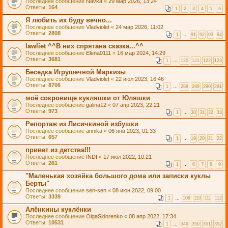
Последнее сообщение
Navka
«
29 мар 2026, 13:24
Ответы:
164
1
2
3
4
5
6
Я любить их буду вечно...
Последнее сообщение
Vladviolet
«
24 мар 2026, 11:02
Ответы:
2808
1
…
91
92
93
94
lawliet ^^В них спрятана сказка...^^
Последнее сообщение
Elena0111
«
16 мар 2024, 14:29
Ответы:
3681
1
…
120
121
122
123
Беседка Игрушечной Маркизы
Последнее сообщение
Vladviolet
«
22 июл 2023, 16:46
Ответы:
8706
1
…
288
289
290
291
моё сокровище кукляшки от Юляшки
Последнее сообщение
galina12
«
07 апр 2023, 22:21
Ответы:
973
1
…
30
31
32
33
Репортаж из Лисичкиной избушки
Последнее сообщение
annika
«
06 янв 2023, 01:33
Ответы:
657
1
…
19
20
21
22
привет из детства!!!
Последнее сообщение
INDI
«
17 июл 2022, 10:21
Ответы:
261
1
…
6
7
8
9
"Маленькая хозяйка большого дома или записки куклы
Берты"
Последнее сообщение
sen-sen
«
08 июн 2022, 09:00
Ответы:
3339
1
…
109
110
111
112
Алёнкины куклёнки
Последнее сообщение
OlgaSidorenko
«
08 апр 2022, 17:34
Ответы:
10531
1
…
349
350
351
352