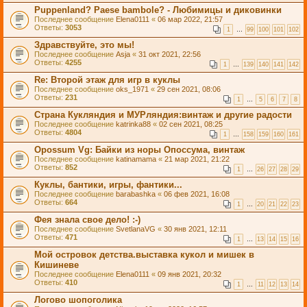
Puppenland? Paese bambole? - Любимицы и диковинки
Последнее сообщение
Elena0111
«
06 мар 2022, 21:57
Ответы:
3053
1
…
99
100
101
102
Здравствуйте, это мы!
Последнее сообщение
Asja
«
31 окт 2021, 22:56
Ответы:
4255
1
…
139
140
141
142
Re: Второй этаж для игр в куклы
Последнее сообщение
oks_1971
«
29 сен 2021, 08:06
Ответы:
231
1
…
5
6
7
8
Страна Кукляндия и МУРляндия:винтаж и другие радости
Последнее сообщение
katrinka88
«
02 сен 2021, 08:25
Ответы:
4804
1
…
158
159
160
161
Opossum Vg: Байки из норы Опоссума, винтаж
Последнее сообщение
katinamama
«
21 мар 2021, 21:22
Ответы:
852
1
…
26
27
28
29
Куклы, бантики, игры, фантики...
Последнее сообщение
barabashka
«
06 фев 2021, 16:08
Ответы:
664
1
…
20
21
22
23
Фея знала свое дело! :-)
Последнее сообщение
SvetlanaVG
«
30 янв 2021, 12:11
Ответы:
471
1
…
13
14
15
16
Мой островок детства.выставка кукол и мишек в
Кишиневе
Последнее сообщение
Elena0111
«
09 янв 2021, 20:32
Ответы:
410
1
…
11
12
13
14
Логово шопоголика