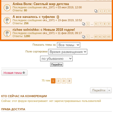
Алёна Волк: Светлый мир детства
Последнее сообщение
oks_1971
«
03 июл 2019, 12:00
Ответы:
80
1
2
3
А все началось с туфелек :))
Последнее сообщение
oks_1971
«
19 фев 2019, 10:52
Ответы:
256
1
…
6
7
8
9
rizhee solnishko: с Новым 2018 годом!
Последнее сообщение
oks_1971
«
11 фев 2019, 09:17
Ответы:
1280
1
…
40
41
42
43
Показать темы за:
Поле сортировки
Новая тема
75 тем
1
2
3
Перейти
КТО СЕЙЧАС НА КОНФЕРЕНЦИИ
Сейчас этот форум просматривают: нет зарегистрированных пользователей
ПРАВА ДОСТУПА