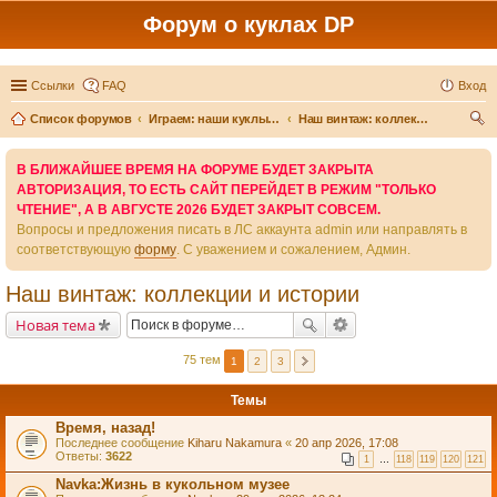
Форум о куклах DP
Ссылки
FAQ
Вход
Список форумов
Играем: наши куклы и игры вокруг них
Наш винтаж: коллекции и истории
ои
В БЛИЖАЙШЕЕ ВРЕМЯ НА ФОРУМЕ БУДЕТ ЗАКРЫТА
ск
АВТОРИЗАЦИЯ, ТО ЕСТЬ САЙТ ПЕРЕЙДЕТ В РЕЖИМ "ТОЛЬКО
ЧТЕНИЕ", А В АВГУСТЕ 2026 БУДЕТ ЗАКРЫТ СОВСЕМ.
Вопросы и предложения писать в ЛС аккаунта admin или направлять в
соответствующую
форму
. С уважением и сожалением, Админ.
Наш винтаж: коллекции и истории
Новая тема
75 тем
1
2
3
Темы
Время, назад!
Последнее сообщение
Kiharu Nakamura
«
20 апр 2026, 17:08
Ответы:
3622
1
…
118
119
120
121
Navka:Жизнь в кукольном музее