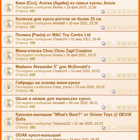
Кики (Cici), Агатка (Agatka) из семьи куклы Jessie
Последнее сообщение
Mariita
«
18 фев 2023, 11:06
Ответы:
167
1
2
3
4
5
6
Коляски для кукол ростом не более 15 см
Последнее сообщение
AmeliaB
«
20 ноя 2021, 22:28
Ответы:
157
1
2
3
4
5
6
Полина (Paula) от M&C Toy Centre Ltd
Последнее сообщение
ChadoXX
«
01 мар 2021, 19:40
Ответы:
336
1
…
9
10
11
12
Мини-птичка Chou Chou Zapf Creation
Последнее сообщение
Kuska
«
26 фев 2021, 19:37
Ответы:
945
1
…
29
30
31
32
Madame Alexander 5" для McDonald's
Последнее сообщение
ChadoXX
«
14 ноя 2020, 23:02
Ответы:
628
1
…
18
19
20
21
Гибриды на основе мини-кукол
Последнее сообщение
Cane_corso
«
23 сен 2020, 19:10
Ответы:
95
1
2
3
4
Шьем и вяжем для маленьких кукол.
Последнее сообщение
AmeliaB
«
09 сен 2020, 08:21
Ответы:
632
1
…
19
20
21
22
Куколки-милашки "What's Buni?" от Shiner Toys @ DEViK
Dolls
Последнее сообщение
Tatyana132
«
21 авг 2020, 23:13
Ответы:
282
1
…
7
8
9
10
ООАК кукол-малышей
Последнее сообщение
Дюкаша
«
19 июл 2020, 09:48