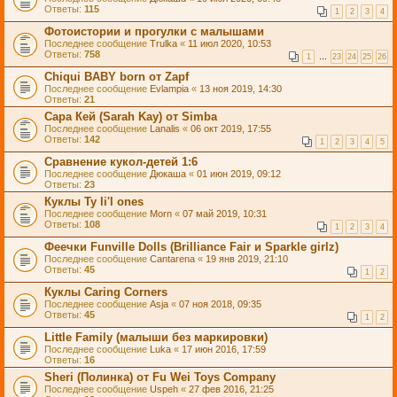
Ответы:
115
1
2
3
4
Фотоистории и прогулки с малышами
Последнее сообщение
Trulka
«
11 июл 2020, 10:53
Ответы:
758
1
…
23
24
25
26
Chiqui BABY born от Zapf
Последнее сообщение
Evlampia
«
13 ноя 2019, 14:30
Ответы:
21
Сара Кей (Sarah Kay) от Simba
Последнее сообщение
Lanalis
«
06 окт 2019, 17:55
Ответы:
142
1
2
3
4
5
Сравнение кукол-детей 1:6
Последнее сообщение
Дюкаша
«
01 июн 2019, 09:12
Ответы:
23
Куклы Ty li'l ones
Последнее сообщение
Morn
«
07 май 2019, 10:31
Ответы:
108
1
2
3
4
Феечки Funville Dolls (Brilliance Fair и Sparkle girlz)
Последнее сообщение
Cantarena
«
19 янв 2019, 21:10
Ответы:
45
1
2
Куклы Caring Corners
Последнее сообщение
Asja
«
07 ноя 2018, 09:35
Ответы:
45
1
2
Little Family (малыши без маркировки)
Последнее сообщение
Luka
«
17 июн 2016, 17:59
Ответы:
16
Sheri (Полинка) от Fu Wei Toys Company
Последнее сообщение
Uspeh
«
27 фев 2016, 21:25