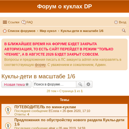
Форум о куклах DP
Ссылки
FAQ
Вход
Список форумов
Мир кукол
Куклы-дети в масштабе 1/6
ои
В БЛИЖАЙШЕЕ ВРЕМЯ НА ФОРУМЕ БУДЕТ ЗАКРЫТА
ск
АВТОРИЗАЦИЯ, ТО ЕСТЬ САЙТ ПЕРЕЙДЕТ В РЕЖИМ "ТОЛЬКО
ЧТЕНИЕ", А В АВГУСТЕ 2026 БУДЕТ ЗАКРЫТ СОВСЕМ.
Вопросы и предложения писать в ЛС аккаунта admin или направлять в
соответствующую
форму
. С уважением и сожалением, Админ.
Куклы-дети в масштабе 1/6
Новая тема
28 тем • Страница
1
из
1
Темы
ПУТЕВОДИТЕЛЬ по мини-куклам
Последнее сообщение
ECosta
«
26 фев 2020, 17:10
Ответы:
4
Предложения по обустройству нового раздела Куклы-дети
1:6
Последнее сообщение
altair
«
05 дек 2019, 14:59