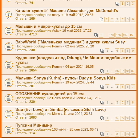
Ответы:
74
1
2
3
Каталог кукол 5" Madame Alexander для McDonald's
Последнее сообщение
maby
«
19 май 2012, 20:37
Ответы:
169
1
2
3
4
5
6
Малыши и микро-куклы до 15 см
Последнее сообщение
Asja
«
16 май 2025, 17:25
Ответы:
4713
1
…
155
156
157
158
BabyWorld ("Маленькая модница") и детки куклы Susy
Последнее сообщение
Pomm
«
02 янв 2025, 23:20
Ответы:
240
1
…
6
7
8
9
Кудряшки (подделки под Ddung), Чи Монг и подобные им
куклы
Последнее сообщение
Pomm
«
04 дек 2024, 16:05
Ответы:
2654
1
…
86
87
88
89
Малыши Sonya (Kurhn) - пупсы Dudy и Sonya Kids
Последнее сообщение
Pomm
«
19 ноя 2024, 09:44
Ответы:
201
1
…
4
5
6
7
ОПОЗНАНИЕ кукол-детей до 15 см
Последнее сообщение
HelenBlack
«
28 сен 2024, 12:52
Ответы:
230
1
…
5
6
7
8
Эви (Evi Love) от Simba (из семьи Steffi Love)
Последнее сообщение
Morn
«
11 июл 2024, 23:31
Ответы:
1083
1
…
34
35
36
37
Пупсики Минимир
Последнее сообщение
108 wikki
«
28 сен 2023, 06:49
Ответы:
314
1
…
8
9
10
11