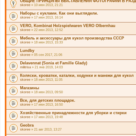
ОБЩИЕ ПРИНЦИПЫ ВЫСТАВЛЕНИЯ ФОТОГРАФИЙ В РАЗ
skoree
» 10 июн 2013, 21:21
Наборы с куклами. Как они выглядели.
skoree
» 17 июн 2013, 16:14
VERO, Kombinat Holzspielwaren VERO Olbernhau
skoree
» 22 июн 2013, 12:52
Мебель и аксессуары для кукол производства СССР
skoree
» 18 июн 2013, 15:33
Lundby
skoree
» 05 сен 2017, 21:06
Delavennat (Sonia et Famille Glady)
militrisa
» 21 янв 2019, 14:03
Коляски, кроватки, каталки, ходунки и манежи для кукол
skoree
» 18 июн 2013, 11:05
Магазины
skoree
» 18 июн 2013, 09:50
Все, для детских площадок.
skoree
» 17 июн 2013, 16:50
Хозяйственные принадлежности для уборки и стирки
skoree
» 17 июн 2013, 19:48
Geobra
skoree
» 21 авг 2013, 13:27