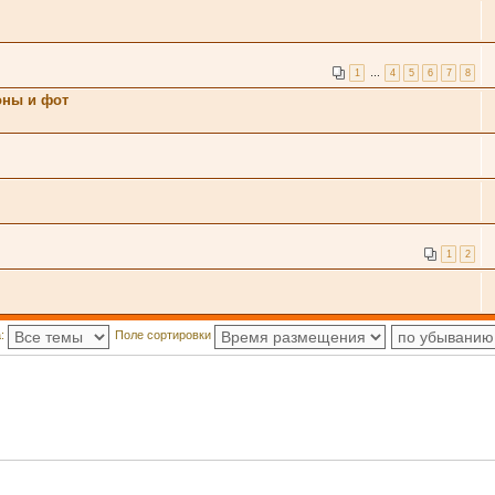
1
…
4
5
6
7
8
оны и фот
1
2
а:
Поле сортировки