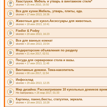
Хвастушки. Мебель и утварь в винтажном стиле*
skoree
» 25 янв 2010, 16:50
Все для кухни.Мебель, утварь, плиты, еда.
skoree
» 17 июн 2013, 16:36
Животные для кукол.Аксессуары для животных.
skoree
» 18 июн 2013, 10:41
Fiedler & Podey
skoree
» 20 июн 2013, 16:23
Все для ванных комнат
skoree
» 20 июн 2013, 15:54
Модераторские объявления по разделу
skoree
» 21 ноя 2017, 02:51
Посуда для сервировки стола и вазы.
skoree
» 17 июн 2013, 11:48
Винтажные домики. Тема-накопитель
skoree
» 08 сен 2017, 11:54
Инфосклад
skoree
» 29 июн 2013, 12:25
Мир дизайна: Рассматриваем 10 кукольных домиков врем
Не наигралась
» 26 мар 2017, 01:33
Картины, панно,бюсты, статуэтки, зеркала.
skoree
» 18 июн 2013, 10:28