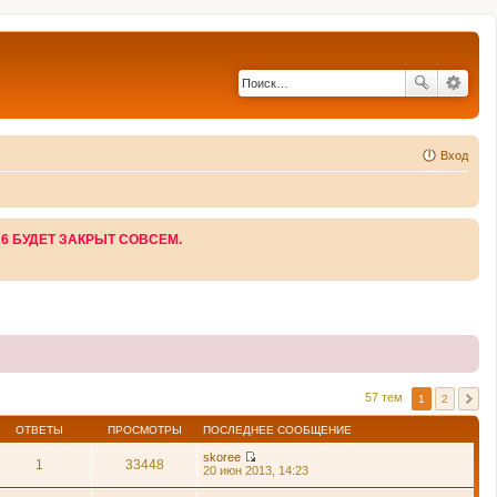
Вход
26 БУДЕТ ЗАКРЫТ СОВСЕМ.
57 тем
1
2
ОТВЕТЫ
ПРОСМОТРЫ
ПОСЛЕДНЕЕ СООБЩЕНИЕ
skoree
1
33448
П
20 июн 2013, 14:23
е
р