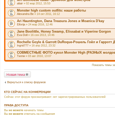
altair
» 02 мар 2012, 15:53
Monster high custom outfits: наши работы
Alexandra Be
» 14 окт 2011, 16:12
Ari Hauntington, Dana Treasura Jones и Moanica D'kay
Eiforija
» 24 мар 2016, 12:46
Jane Boolittle, Honey Swamp, Elissabat и Viperine Gorgon
Eva-Doll
» 16 сен 2013, 14:46
Rochelle Goyle & Garrott DuRoque-Рошель Гойл и Гарротт
Ingrid777
» 16 апр 2012, 23:32
СОВМЕСТНЫЕ ФОТО кукол Monster High (РАЗНЫХ молдов
Тилли
» 03 авг 2010, 13:07
Показать темы з
Новая тема
Вернуться к списку форумов
КТО СЕЙЧАС НА КОНФЕРЕНЦИИ
Сейчас этот форум просматривают: нет зарегистрированных пользователей
ПРАВА ДОСТУПА
Вы
не можете
начинать темы
Вы
не можете
отвечать на сообщения