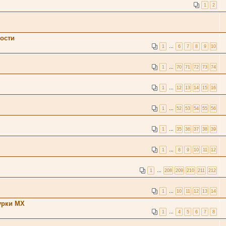
1
2
кости
1
…
6
7
8
9
10
1
…
70
71
72
73
74
1
…
12
13
14
15
16
1
…
52
53
54
55
56
1
…
35
36
37
38
39
1
…
8
9
10
11
12
1
…
208
209
210
211
212
1
…
10
11
12
13
14
гурки МХ
1
…
4
5
6
7
8