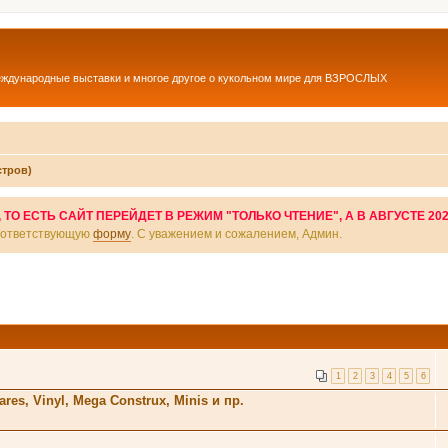
еждународные выставки и многое другое о кукольном мире для ВЗРОСЛЫХ
стров)
О ЕСТЬ САЙТ ПЕРЕЙДЕТ В РЕЖИМ "ТОЛЬКО ЧТЕНИЕ", А В АВГУСТЕ 20
соответствующую
форму
. С уважением и сожалением, Админ.
1
2
3
4
5
6
res, Vinyl, Mega Construx, Minis и пр.