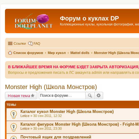
Форум о куклах DP
Коллекционные куклы, кукольная фотография, м
Ссылки
FAQ
Список форумов
Мир кукол
Mattel dolls
Monster High (Школа Мон
В БЛИЖАЙШЕЕ ВРЕМЯ НА ФОРУМЕ БУДЕТ ЗАКРЫТА АВТОРИЗАЦИЯ, Т
Вопросы и предложения писать в ЛС аккаунта admin или направлять в 
Monster High (Школа Монстров)
Новая тема
ТЕМЫ
Каталог кукол Monster High (Школа Монстров)
Letice
» 30 сен 2011, 12:32
Каталог фигурок Monster High (Школа Монстров) - Fright-Ma
Letice
» 30 сен 2011, 23:30
Почтовый ящик для поздравлений