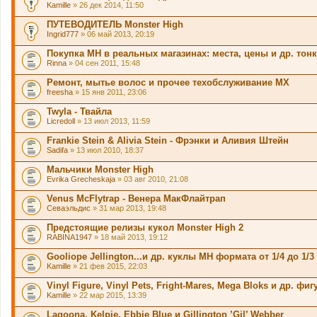
Kamille
» 26 дек 2014, 11:50
ПУТЕВОДИТЕЛЬ Monster High
Ingrid777
» 06 май 2013, 20:19
Покупка MH в реальных магазинах: места, цены и др. тон
Rinna
» 04 сен 2011, 15:48
Ремонт, мытье волос и прочее техобслуживание МХ
freesha
» 15 янв 2011, 23:06
Twyla - Твайла
Licredoll
» 13 июл 2013, 11:59
Frankie Stein & Alivia Stein - Фрэнки и Аливия Штейн
Sadifa
» 13 июл 2010, 18:37
Мальчики Monster High
Evrika Grecheskaja
» 03 авг 2010, 21:08
Venus McFlytrap - Венера МакФлайтрап
Севаэльдис
» 31 мар 2013, 19:48
Предстоящие релизы кукол Monster High 2
RABINA1947
» 18 май 2013, 19:12
Gooliope Jellington...и др. куклы МН формата от 1/4 до 1/3
Kamille
» 21 фев 2015, 22:03
Vinyl Figure, Vinyl Pets, Fright-Mares, Mega Bloks и др. фи
Kamille
» 22 мар 2015, 13:39
Lagoona, Kelpie, Ebbie Blue и Gillington ’Gil’ Webber