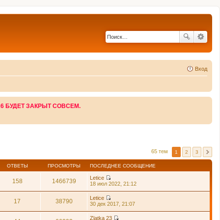
Вход
26 БУДЕТ ЗАКРЫТ СОВСЕМ.
65 тем
1
2
3
ОТВЕТЫ
ПРОСМОТРЫ
ПОСЛЕДНЕЕ СООБЩЕНИЕ
Letice
158
1466739
П
18 июл 2022, 21:12
е
р
Letice
е
17
38790
П
30 дек 2017, 21:07
й
е
т
р
Zlatka 23
и