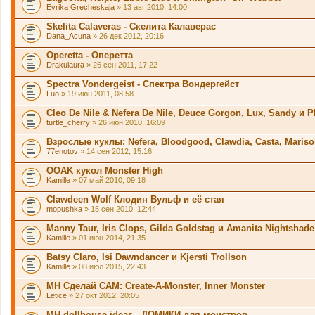
Evrika Grecheskaja
» 13 авг 2010, 14:00
Skelita Calaveras - Скелита Калаверас
Dana_Acuna
» 26 дек 2012, 20:16
Operetta - Оперетта
Drakulaura
» 26 сен 2011, 17:22
Spectra Vondergeist - Спектра Вондергейст
Luo
» 19 июн 2011, 08:58
Cleo De Nile & Nefera De Nile, Deuce Gorgon, Lux, Sandy и P
turtle_cherry
» 26 июн 2010, 16:09
Взрослые куклы: Nefera, Bloodgood, Clawdia, Casta, Mariso
77enotov
» 14 сен 2012, 15:16
OOАK кукол Monster High
Kamille
» 07 май 2010, 09:18
Clawdeen Wolf Клодин Вульф и её стая
mopushka
» 15 сен 2010, 12:44
Manny Taur, Iris Clops, Gilda Goldstag и Amanita Nightshade
Kamille
» 01 июн 2014, 21:35
Batsy Claro, Isi Dawndancer и Kjersti Trollson
Kamille
» 08 июл 2015, 22:43
MH Сделай САМ: Create-A-Monster, Inner Monster
Letice
» 27 окт 2012, 20:05
MH dollhouse ideas - ДОМИКИ для монстров