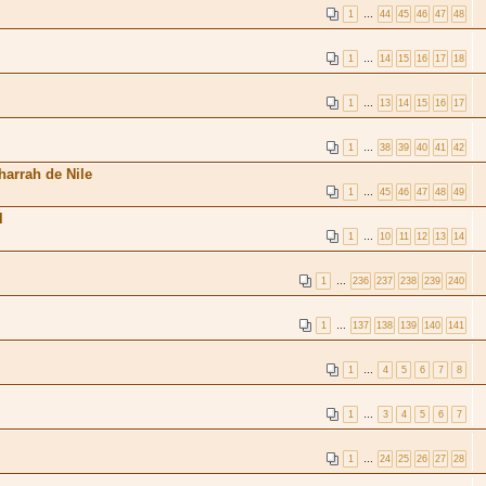
1
…
44
45
46
47
48
1
…
14
15
16
17
18
1
…
13
14
15
16
17
1
…
38
39
40
41
42
harrah de Nile
1
…
45
46
47
48
49
l
1
…
10
11
12
13
14
1
…
236
237
238
239
240
1
…
137
138
139
140
141
1
…
4
5
6
7
8
1
…
3
4
5
6
7
1
…
24
25
26
27
28