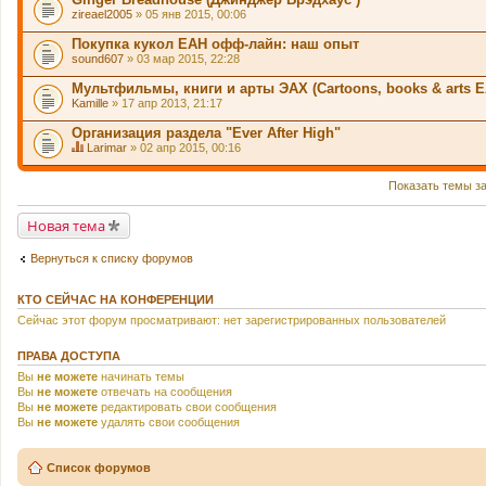
zireael2005
» 05 янв 2015, 00:06
Покупка кукол ЕАН офф-лайн: наш опыт
sound607
» 03 мар 2015, 22:28
Мультфильмы, книги и арты ЭАХ (Сartoons, books & arts 
Kamille
» 17 апр 2013, 21:17
Организация раздела "Ever After High"
Larimar
» 02 апр 2015, 00:16
Д
а
н
Показать темы з
н
а
Новая тема
я
т
е
Вернуться к списку форумов
м
а
с
КТО СЕЙЧАС НА КОНФЕРЕНЦИИ
о
д
Сейчас этот форум просматривают: нет зарегистрированных пользователей
е
р
ж
ПРАВА ДОСТУПА
и
Вы
не можете
начинать темы
т
Вы
не можете
отвечать на сообщения
о
п
Вы
не можете
редактировать свои сообщения
р
Вы
не можете
удалять свои сообщения
о
с
.
Список форумов