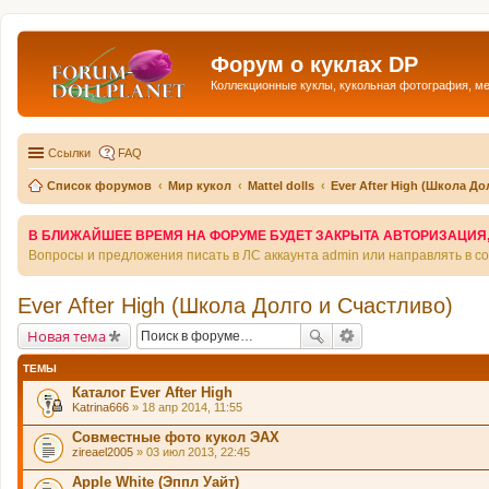
Форум о куклах DP
Коллекционные куклы, кукольная фотография, м
Ссылки
FAQ
Список форумов
Мир кукол
Mattel dolls
Ever After High (Школа До
В БЛИЖАЙШЕЕ ВРЕМЯ НА ФОРУМЕ БУДЕТ ЗАКРЫТА АВТОРИЗАЦИЯ, Т
Вопросы и предложения писать в ЛС аккаунта admin или направлять в 
Ever After High (Школа Долго и Счастливо)
Новая тема
ТЕМЫ
Каталог Ever After High
Katrina666
» 18 апр 2014, 11:55
Совместные фото кукол ЭАХ
zireael2005
» 03 июл 2013, 22:45
Apple White (Эппл Уайт)