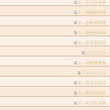
1
…
6
7
8
9
10
1
…
44
45
46
47
48
1
…
9
10
11
12
13
1
…
19
20
21
22
23
1
…
4
5
6
7
8
1
2
3
4
5
1
…
17
18
19
20
21
1
2
3
4
5
6
1
…
3
4
5
6
7
1
…
11
12
13
14
15
1
…
6
7
8
9
10