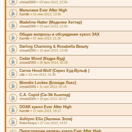
zireael2005
» 03 июл 2013, 22:56
Мальчики Ever After High
Kamille
» 01 июн 2013, 13:50
Madeline Hatter (Меделин Хеттер)
zireael2005
» 03 июл 2013, 22:58
Общие вопросы и обсуждения кукол ЭАХ
Kamille
» 07 июн 2013, 21:35
Darling Charming & Rosabella Beauty
zireael2005
» 15 фев 2015, 23:06
Cedar Wood (Кедра Вуд)
zireael2005
» 20 фев 2014, 02:36
Cerise Hood-Wolf (Cериз Худ-Вульф )
Lille
» 10 сен 2013, 21:36
Blondie Lockes (Блонди Локс)
zireael2005
» 11 ноя 2013, 01:16
C.A. Cupid (Си-Эй Кьюпид)
zireael2005
» 18 дек 2013, 00:19
OOАK кукол Ever After High
Kamille
» 17 июн 2013, 19:17
Ashlynn Ella (Эшлинн Элла)
Rolovskaya
» 27 сен 2013, 14:57
Предстоящие релизы кукол Ever After High