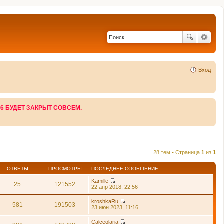
Вход
26 БУДЕТ ЗАКРЫТ СОВСЕМ.
28 тем • Страница
1
из
1
ОТВЕТЫ
ПРОСМОТРЫ
ПОСЛЕДНЕЕ СООБЩЕНИЕ
Kamille
25
121552
П
22 апр 2018, 22:56
е
р
kroshkaRu
е
581
191503
П
23 июн 2023, 11:16
й
е
т
р
Calceolaria
и