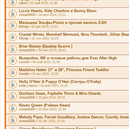
Lilium
» 31 май 2013, 11:36
Lizzie Hearts, Kitty Cheshire и Bunny Blanc
zireael2005
» 16 июл 2014, 13:11
Малышки Эльфы-Pixies и прочая мелочь EAH
Eiforija
» 02 дек 2015, 13:21
Crystal Winter, Meeshell Mermaid, Nina Thumbell, Jillian Bea
Eiforija
» 21 сен 2016, 10:23
Briar Beauty (Брайер Бьюти )
zireael2005
» 04 июл 2013, 00:42
Выкройки, МК и готовые работы для Ever After High
Lemoni
» 06 май 2015, 21:09
Madeline Hatter 17" и 28", Princess Friend Toddler
Kamille
» 24 окт 2015, 21:23
Holly O’Hair & Poppy O’Hair (Сестры О'Хэйр)
turtle_cherry
» 16 май 2014, 10:24
Duchess Swan, Faybelle Thorn & Mira Shards
zireael2005
» 16 дек 2014, 00:22
Raven Queen (Рэйвен Квин)
zireael2005
» 03 июл 2013, 22:48
Melody Piper, Farrah Goodfairy, Justine Dancer, Courtly Jeste
zireael2005
» 22 авг 2015, 22:30
Ginger Breadhouse (Джинджер Брэдхаус )