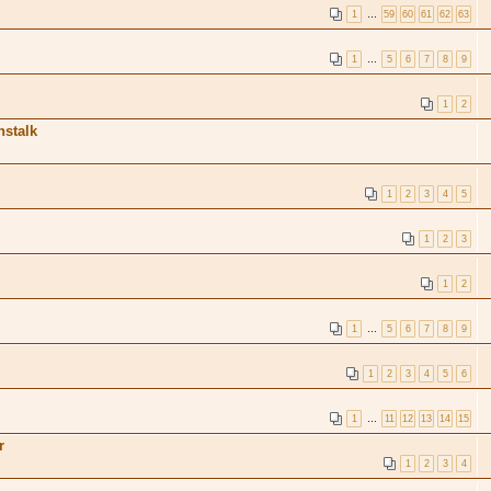
1
…
59
60
61
62
63
1
…
5
6
7
8
9
1
2
nstalk
1
2
3
4
5
1
2
3
1
2
1
…
5
6
7
8
9
1
2
3
4
5
6
1
…
11
12
13
14
15
r
1
2
3
4