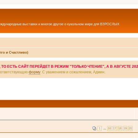
еждународные выставки и многое другое о кукольном мире для ВЗРОСЛЫХ
лго и Счастливо)
О ЕСТЬ САЙТ ПЕРЕЙДЕТ В РЕЖИМ "ТОЛЬКО ЧТЕНИЕ", А В АВГУСТЕ 20
соответствующую
форму
. С уважением и сожалением, Админ.
1
…
16
17
18
19
20