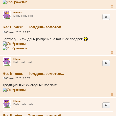
и
е
Elmice
Цитата
Dolls, dolls, dolls
Re: Elmice: ...Полдень золотой...
07 июл 2026, 22:15
С
о
Завтра у Лиззи день рождения, а вот и ее подарок
о
б
щ
е
н
и
Elmice
е
Цитата
Dolls, dolls, dolls
Re: Elmice: ...Полдень золотой...
07 июл 2026, 23:07
С
о
Традиционный ежегодный коллаж:
о
б
щ
е
н
Elmice
и
Цитата
Dolls, dolls, dolls
е
Re: Elmice: ...Полдень золотой...