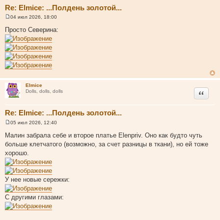
Re: Elmice: ...Полдень золотой...
04 июл 2026, 18:00
С
о
Просто Северина:
о
б
щ
е
н
и
е
Elmice
Цитата
Dolls, dolls, dolls
Re: Elmice: ...Полдень золотой...
05 июл 2026, 12:40
С
о
Малин забрала себе и второе платье Elenpriv. Оно как будто чуть
о
больше клетчатого (возможно, за счет разницы в ткани), но ей тоже
б
щ
хорошо.
е
н
и
е
У нее новые сережки:
С другими глазами: