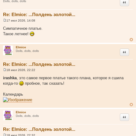
Цитата
Dolls, dolls, dolls
Re: Elmice: ...Полдень золотой...
17 июл 2026, 14:08
С
о
Симпатичное платье.
о
Такое летнее!
б
щ
е
н
Elmice
и
Цитата
Dolls, dolls, dolls
е
Re: Elmice: ...Полдень золотой...
18 июл 2026, 22:22
С
о
irashka
, это самое первое платье такого плана, которое я сшила
о
когда-то
пробное, так сказать!
б
щ
е
Календарь
н
и
е
Elmice
Цитата
Dolls, dolls, dolls
Re: Elmice: ...Полдень золотой...
18 июл 2026, 22:32