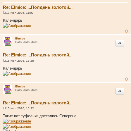
Re: Elmice: ...Полдень золотой...
13 июл 2026, 11:07
С
о
Календарь
о
б
щ
е
н
Elmice
и
Цитата
Dolls, dolls, dolls
е
Re: Elmice: ...Полдень золотой...
15 июл 2026, 13:28
С
о
Календарь
о
б
щ
е
н
Elmice
и
Цитата
Dolls, dolls, dolls
е
Re: Elmice: ...Полдень золотой...
15 июл 2026, 16:32
С
о
Такие вот туфельки достались Северине.
о
б
щ
е