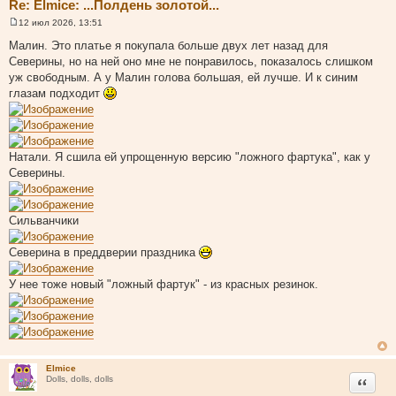
Re: Elmice: ...Полдень золотой...
12 июл 2026, 13:51
С
о
Малин. Это платье я покупала больше двух лет назад для
о
Северины, но на ней оно мне не понравилось, показалось слишком
б
щ
уж свободным. А у Малин голова большая, ей лучше. И к синим
е
глазам подходит
н
и
е
Натали. Я сшила ей упрощенную версию "ложного фартука", как у
Северины.
Сильванчики
Северина в преддверии праздника
У нее тоже новый "ложный фартук" - из красных резинок.
Elmice
Цитата
Dolls, dolls, dolls