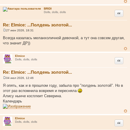
BRIDI
Цитата
Dolls, dolls, dolls
Re: Elmice: ...Полдень золотой...
27 июн 2026, 18:31
С
о
Всегда казалась меланхоличной девочкой, а тут она совсем другая,
о
что значит ДР))
б
щ
е
н
Elmice
и
Цитата
Dolls, dolls, dolls
е
Re: Elmice: ...Полдень золотой...
04 июл 2026, 12:46
С
о
Я опять, как и в прошлом году, забыла про "полдень золотой". Но в
о
этот раз вспомнила вовремя и пересняла
б
щ
Алису нынче косплеит Северина.
е
Календарь
н
и
е
Elmice
Цитата
Dolls, dolls, dolls