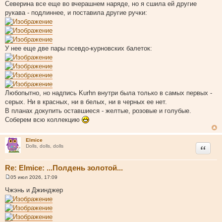
Северина все еще во вчерашнем наряде, но я сшила ей другие
рукава - подлиннее, и поставила другие ручки:
У нее еще две пары псевдо-курновских балеток:
Любопытно, но надпись Kurhn внутри была только в самых первых -
серых. Ни в красных, ни в белых, ни в черных ее нет.
В планах докупить оставшиеся - желтые, розовые и голубые.
Соберем всю коллекцию
Elmice
Цитата
Dolls, dolls, dolls
Re: Elmice: ...Полдень золотой...
05 июл 2026, 17:09
С
о
Чжэнь и Джинджер
о
б
щ
е
н