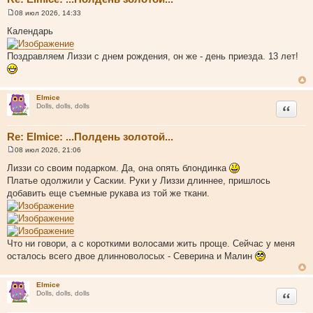
08 июл 2026, 14:33
С
о
Календарь
о
б
щ
Поздравляем Лиззи с днем рождения, он же - день приезда. 13 лет!
е
н
и
е
Elmice
Цитата
Dolls, dolls, dolls
Re: Elmice: ...Полдень золотой...
08 июл 2026, 21:06
С
о
Лиззи со своим подарком. Да, она опять блондинка
о
Платье одолжили у Саскии. Руки у Лиззи длиннее, пришлось
б
щ
добавить еще съемные рукава из той же ткани.
е
н
и
е
Что ни говори, а с короткими волосами жить проще. Сейчас у меня
осталось всего двое длинноволосых - Северина и Малин
Elmice
Цитата
Dolls, dolls, dolls