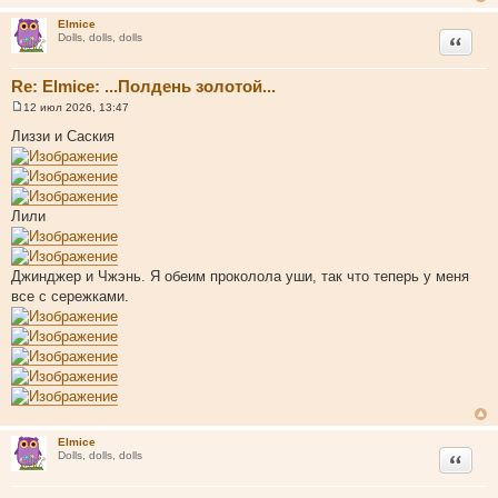
е
Elmice
Цитата
Dolls, dolls, dolls
Re: Elmice: ...Полдень золотой...
12 июл 2026, 13:47
С
о
Лиззи и Саския
о
б
щ
е
н
и
Лили
е
Джинджер и Чжэнь. Я обеим проколола уши, так что теперь у меня
все с сережками.
Elmice
Цитата
Dolls, dolls, dolls