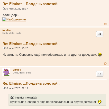
Re: Elmice: ...Полдень золотой...
10 июл 2026, 11:17
С
о
Календарь
о
б
щ
е
н
irashka
и
Цитата
Dolls, dolls, dolls
е
Re: Elmice: ...Полдень золотой...
10 июл 2026, 15:25
С
о
Ну хоть на Северину ещё полюбовалась и на других девчушек.
о
б
щ
е
н
Elmice
и
Цитата
Dolls, dolls, dolls
е
Re: Elmice: ...Полдень золотой...
10 июл 2026, 22:14
С
о
о
irashka писал(а):
б
Ну хоть на Северину ещё полюбовалась и на других девчушек.
щ
е
н