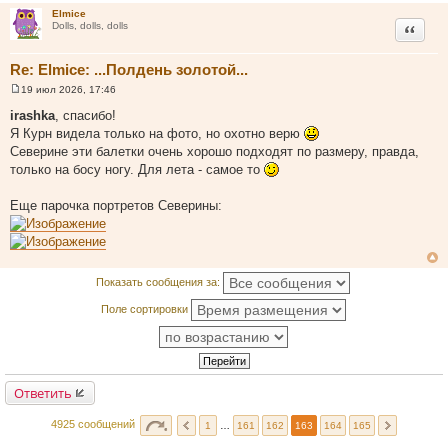
н
Elmice
и
Цитата
Dolls, dolls, dolls
е
Re: Elmice: ...Полдень золотой...
19 июл 2026, 17:46
С
о
irashka
, спасибо!
о
Я Курн видела только на фото, но охотно верю
б
щ
Северине эти балетки очень хорошо подходят по размеру, правда,
е
только на босу ногу. Для лета - самое то
н
и
е
Еще парочка портретов Северины:
Показать сообщения за:
Поле сортировки
Ответить
4925 сообщений
1
…
161
162
163
164
165