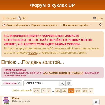
Форум о куклах DP
Ссылки
FAQ
Вход
Список форумов
Играем: наши куклы и игры вокруг них
Наши куклы: профили и истории
ои
В БЛИЖАЙШЕЕ ВРЕМЯ НА ФОРУМЕ БУДЕТ ЗАКРЫТА
ск
АВТОРИЗАЦИЯ, ТО ЕСТЬ САЙТ ПЕРЕЙДЕТ В РЕЖИМ "ТОЛЬКО
ЧТЕНИЕ", А В АВГУСТЕ 2026 БУДЕТ ЗАКРЫТ СОВСЕМ.
Вопросы и предложения писать в ЛС аккаунта admin или направлять в
соответствующую
форму
. С уважением и сожалением, Админ.
Elmice: ...Полдень золотой...
Правила форума
В данном подфоруме действуют
ДОПОЛНИТЕЛЬНЫЕ ПРАВИЛА
. Благодарим
за внимание к ним!
Ответить
4925 сообщений
1
…
161
162
163
164
165
Elmice
Цитата
Dolls, dolls, dolls