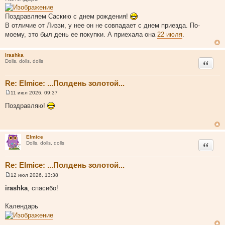
о
б
щ
Поздравляем Саскию с днем рождения!
е
В отличие от Лиззи, у нее он не совпадает с днем приезда. По-
н
и
моему, это был день ее покупки. А приехала она
22 июля
.
е
irashka
Цитата
Dolls, dolls, dolls
Re: Elmice: ...Полдень золотой...
11 июл 2026, 09:37
С
о
Поздравляю!
о
б
щ
е
н
Elmice
и
Цитата
Dolls, dolls, dolls
е
Re: Elmice: ...Полдень золотой...
12 июл 2026, 13:38
С
о
irashka
, спасибо!
о
б
щ
Календарь
е
н
и