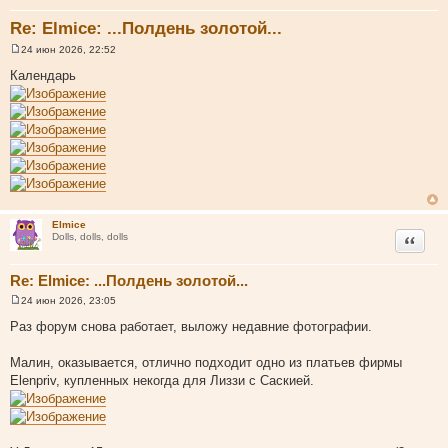
Re: Elmice: ...Полдень золотой...
24 июн 2026, 22:52
С
о
Календарь
о
б
щ
е
н
и
е
Elmice
Цитата
Dolls, dolls, dolls
Re: Elmice: ...Полдень золотой...
24 июн 2026, 23:05
С
о
Раз форум снова работает, выложу недавние фотографии.
о
б
щ
Малин, оказывается, отлично подходит одно из платьев фирмы
е
Elenpriv, купленных некогда для Лиззи с Саскией.
н
и
е