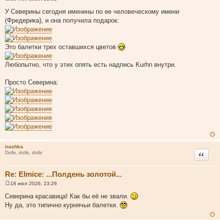
С
о
У Северины сегодня именины по ее человеческому имени
о
(Фредерика), и она получила подарок:
б
щ
е
н
и
Это балетки трех оставшихся цветов
е
Любопытно, что у этих опять есть надпись Kurhn внутри.
Просто Северина:
irashka
Цитата
Dolls, dolls, dolls
Re: Elmice: ...Полдень золотой...
18 июл 2026, 23:26
С
о
Северина красавица! Как бы её не звали.
о
Ну да, это типично курнячьи балетки.
б
щ
е