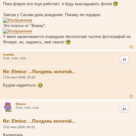
и
Пока форум все еще работает, я буду выкладывать фотки
е
Завтра у Саскии день рождения. Покажу ее подарок:
Это платье от "Вианы":
У меня заканчивается очередная бесплатная тысяча фотографий на
Фликре, но, надеюсь, мне хватит
irashka
Цитата
Dolls, dolls, dolls
Re: Elmice: ...Полдень золотой...
10 июл 2026, 23:20
С
о
Будем надеяться.
о
б
щ
е
н
Elmice
и
Цитата
Dolls, dolls, dolls
е
Re: Elmice: ...Полдень золотой...
11 июл 2026, 00:15
С
о
Календарь