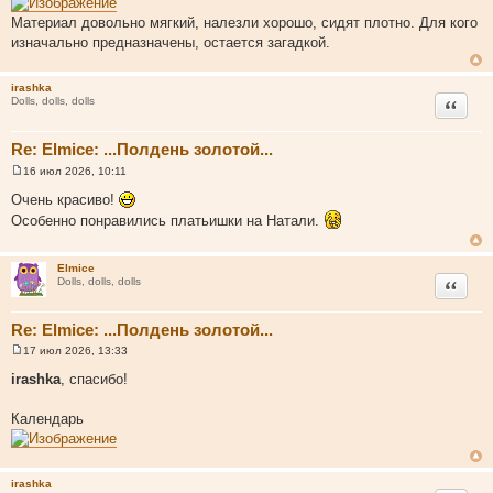
н
и
Материал довольно мягкий, налезли хорошо, сидят плотно. Для кого
е
изначально предназначены, остается загадкой.
irashka
Цитата
Dolls, dolls, dolls
Re: Elmice: ...Полдень золотой...
16 июл 2026, 10:11
С
о
Очень красиво!
о
Особенно понравились платьишки на Натали.
б
щ
е
н
Elmice
и
Цитата
Dolls, dolls, dolls
е
Re: Elmice: ...Полдень золотой...
17 июл 2026, 13:33
С
о
irashka
, спасибо!
о
б
щ
Календарь
е
н
и
е
irashka