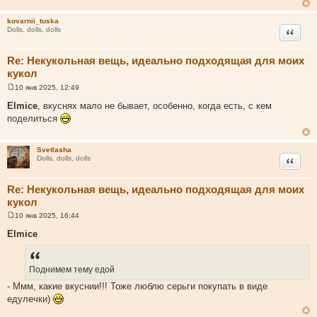
kovarnii_tuska
Цитата
Dolls, dolls, dolls
Re: Некукольная вещь, идеально подходящая для моих
кукол
10 янв 2025, 12:49
С
о
Elmice
, вкуснях мало не бывает, особенно, когда есть, с кем
о
поделиться
б
щ
е
н
Svetlasha
и
Цитата
Dolls, dolls, dolls
е
Re: Некукольная вещь, идеально подходящая для моих
кукол
10 янв 2025, 16:44
С
о
Elmice
о
б
щ
е
Поднимем тему едой
н
и
- Ммм, какие вкуснии!!! Тоже люблю серьги покупать в виде
е
едулечки)