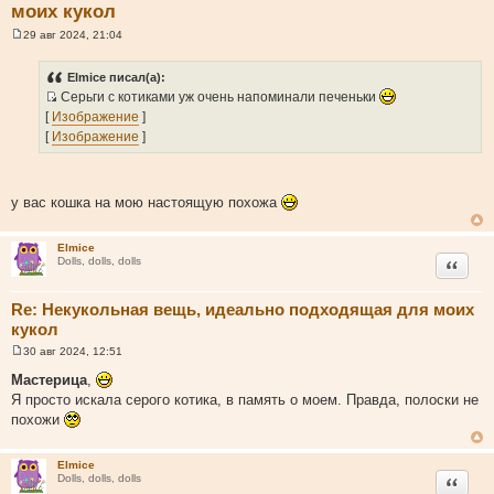
моих кукол
29 авг 2024, 21:04
С
о
о
Elmice писал(а):
б
Серьги с котиками уж очень напоминали печеньки
щ
И
е
[
Изображение
]
н
с
[
Изображение
]
и
т
е
о
ч
у вас кошка на мою настоящую похожа
н
и
Elmice
к
Цитата
Dolls, dolls, dolls
ц
и
Re: Некукольная вещь, идеально подходящая для моих
т
кукол
а
т
30 авг 2024, 12:51
С
ы
о
Мастерица
,
о
Я просто искала серого котика, в память о моем. Правда, полоски не
б
щ
похожи
е
н
и
Elmice
е
Цитата
Dolls, dolls, dolls