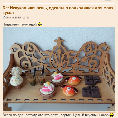
Re: Некукольная вещь, идеально подходящая для моих
кукол
06 янв 2025, 15:49
С
о
Поднимем тему едой
о
б
щ
е
н
и
е
Всего по два, потому что это опять серьги. Целый вкусный набор