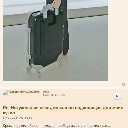
Asja
Цитата
Dolls, dolls, dolls
Re: Некукольная вещь, идеально подходящая для моих
кукол
19 сен 2025, 15:19
С
о
Креслице милейшее, чемодан вообще выше всяческих похвал!
о