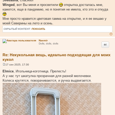
Svetlasha
, спасибо!
о
Winged
, вот Вы меня и просветили
открытка досталась мне,
б
щ
кажется, еще в пандемию, но я понятия не имела, кто это и откуда
е
н
и
Мне просто нравится цветовая гамма на открытке, и я ее вешаю у
е
моей Северины на лето и осень.
СКРЫТЫЙ КОНТЕНТ:
ПОКАЗАТЬ
Naemir
Цитата
Dolls, dolls, dolls
Re: Некукольная вещь, идеально подходящая для моих
кукол
17 сен 2025, 17:30
С
о
Elmice
, Игольница-коготница. Прелесть!
о
А у нас тут шкатулка прозрачная для разной мелочевки.
б
щ
Колеса крутятся, поворачиваются, и ручка выдвигается.
е
н
и
е