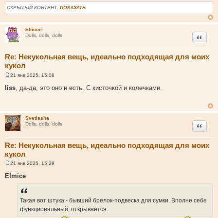
СКРЫТЫЙ КОНТЕНТ:
ПОКАЗАТЬ
Elmice
Цитата
Dolls, dolls, dolls
Re: Некукольная вещь, идеально подходящая для моих
кукол
21 янв 2025, 15:08
С
о
liss
, да-да, это оно и есть. С кисточкой и колечками.
о
б
щ
е
н
Svetlasha
и
Цитата
Dolls, dolls, dolls
е
Re: Некукольная вещь, идеально подходящая для моих
кукол
21 янв 2025, 15:29
С
о
Elmice
о
б
щ
е
Такая вот штука - бывший брелок-подвеска для сумки. Вполне себе
н
и
функциональный, открывается.
е