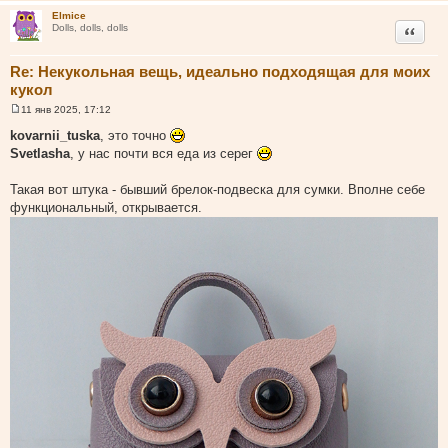
Elmice
Цитата
Dolls, dolls, dolls
Re: Некукольная вещь, идеально подходящая для моих
кукол
11 янв 2025, 17:12
С
о
kovarnii_tuska
, это точно
о
Svetlasha
, у нас почти вся еда из серег
б
щ
е
Такая вот штука - бывший брелок-подвеска для сумки. Вполне себе
н
и
функциональный, открывается.
е