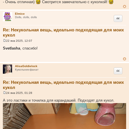
- Очень отличная)
Смотрится замечательно с куколкой!
Elmice
Цитата
Dolls, dolls, dolls
Re: Некукольная вещь, идеально подходящая для моих
кукол
22 янв 2025, 12:07
С
о
Svetlasha
, спасибо!
о
б
щ
е
н
AlisaGoldielock
и
Цитата
Кукольник-фанат
е
Re: Некукольная вещь, идеально подходящая для моих
кукол
24 янв 2025, 01:28
С
о
А это ластики и точилка для карандашей. Подходят для кукол.
о
б
щ
е
н
и
е