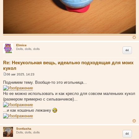
Elmice
Цитата
Dolls, dolls, dolls
Re: Некукольная вещь, идеально подходящая для моих
кукол
06 авг 2025, 14:23
С
о
Поднимем тему. Вообще-то это игольница...
о
б
щ
Но ее можно использовать и как кресло для совсем маленьких кукол
е
(размером примерно с сильванчиков)...
н
и
е
...и как кошачью лежанку
Svetlasha
Цитата
Dolls, dolls, dolls