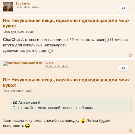
Svetlasha
Цитата
Dolls, dolls, dolls
Re: Некукольная вещь, идеально подходящая для моих
кукол
05 дек 2025, 19:38
С
о
ChaiChai
А стены и пол панели пвх? У меня есть такие))) Отличная
о
штука для кукольных интерьеров)
б
щ
Девочки так уютно сидят)))
е
н
и
BRIDI
е
Цитата
Dolls, dolls, dolls
Re: Некукольная вещь, идеально подходящая для моих
кукол
11 дек 2025, 14:19
С
о
о
Asja писал(а):
б
вот такой замечательной телеги - хлебницы.
щ
И
е
н
с
и
Таки нашла и купила, спасибо за наводку
Летом будем
т
е
выгуливать
о
ч