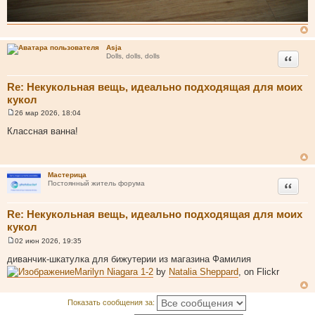
Asja
Цитата
Dolls, dolls, dolls
Re: Некукольная вещь, идеально подходящая для моих
кукол
26 мар 2026, 18:04
С
о
Классная ванна!
о
б
щ
е
н
Мастерица
и
Цитата
Постоянный житель форума
е
Re: Некукольная вещь, идеально подходящая для моих
кукол
02 июн 2026, 19:35
С
о
диванчик-шкатулка для бижутерии из магазина Фамилия
о
Marilyn Niagara 1-2
by
Natalia Sheppard
, on Flickr
б
щ
е
н
Показать сообщения за:
и
е