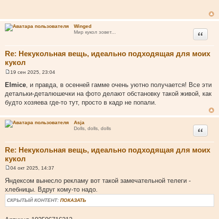
б
щ
е
н
Winged
и
Цитата
Мир кукол зовет...
е
Re: Некукольная вещь, идеально подходящая для моих
кукол
19 сен 2025, 23:04
С
о
Elmice
, и правда, в осенней гамме очень уютно получается! Все эти
о
детальки-деталюшечки на фото делают обстановку такой живой, как
б
щ
будто хозяева где-то тут, просто в кадр не попали.
е
н
и
Asja
е
Цитата
Dolls, dolls, dolls
Re: Некукольная вещь, идеально подходящая для моих
кукол
04 окт 2025, 14:37
С
о
Яндексом вынесло рекламу вот такой замечательной телеги -
о
хлебницы. Вдруг кому-то надо.
б
щ
СКРЫТЫЙ КОНТЕНТ:
ПОКАЗАТЬ
е
н
и