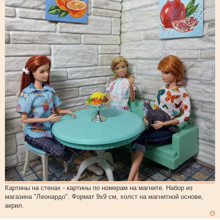
н
и
е
Картины на стенах - картины по номерам на магните. Набор из
магазина "Леонардо". Формат 9х9 см, холст на магнитной основе,
акрил.