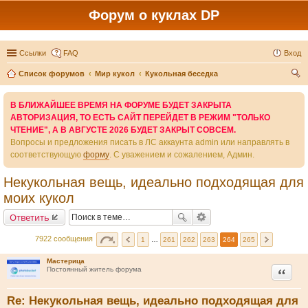
Форум о куклах DP
Ссылки
FAQ
Вход
Список форумов
Мир кукол
Кукольная беседка
ои
В БЛИЖАЙШЕЕ ВРЕМЯ НА ФОРУМЕ БУДЕТ ЗАКРЫТА
ск
АВТОРИЗАЦИЯ, ТО ЕСТЬ САЙТ ПЕРЕЙДЕТ В РЕЖИМ "ТОЛЬКО
ЧТЕНИЕ", А В АВГУСТЕ 2026 БУДЕТ ЗАКРЫТ СОВСЕМ.
Вопросы и предложения писать в ЛС аккаунта admin или направлять в
соответствующую
форму
. С уважением и сожалением, Админ.
Некукольная вещь, идеально подходящая для
моих кукол
Ответить
7922 сообщения
1
…
261
262
263
264
265
Мастерица
Цитата
Постоянный житель форума
Re: Некукольная вещь, идеально подходящая для