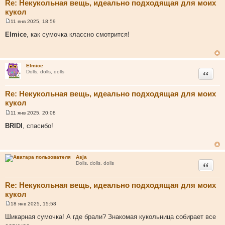
Re: Некукольная вещь, идеально подходящая для моих
кукол
11 янв 2025, 18:59
С
о
Elmice
, как сумочка классно смотрится!
о
б
щ
е
н
Elmice
и
Цитата
Dolls, dolls, dolls
е
Re: Некукольная вещь, идеально подходящая для моих
кукол
11 янв 2025, 20:08
С
о
BRIDI
, спасибо!
о
б
щ
е
н
Asja
и
Цитата
Dolls, dolls, dolls
е
Re: Некукольная вещь, идеально подходящая для моих
кукол
18 янв 2025, 15:58
С
о
Шикарная сумочка! А где брали? Знакомая кукольница собирает все
о