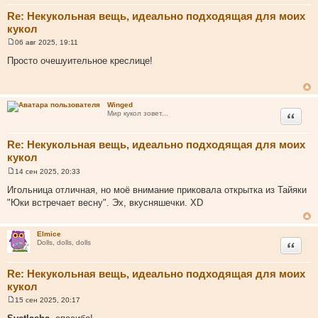
Re: Некукольная вещь, идеально подходящая для моих
кукол
06 авг 2025, 19:11
С
о
Просто очешуительное креслице!
о
б
щ
е
н
Winged
и
Цитата
Мир кукол зовет...
е
Re: Некукольная вещь, идеально подходящая для моих
кукол
14 сен 2025, 20:33
С
о
Игольница отличная, но моё внимание приковала открытка из Тайяки
о
"Юки встречает весну". Эх, вкусняшечки. XD
б
щ
е
н
Elmice
и
Цитата
Dolls, dolls, dolls
е
Re: Некукольная вещь, идеально подходящая для моих
кукол
15 сен 2025, 20:17
С
о