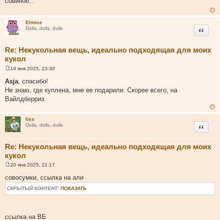
совиное...
б
щ
е
н
Elmice
и
Цитата
Dolls, dolls, dolls
е
Re: Некукольная вещь, идеально подходящая для моих
кукол
19 янв 2025, 23:30
С
о
Asja
, спасибо!
о
Не знаю, где куплена, мне ее подарили. Скорее всего, на
б
щ
Вайлдберриз.
е
н
и
liss
е
Цитата
Dolls, dolls, dolls
Re: Некукольная вещь, идеально подходящая для моих
кукол
20 янв 2025, 21:17
С
о
совосумки, ссылка на али
о
б
СКРЫТЫЙ КОНТЕНТ:
ПОКАЗАТЬ
щ
е
н
и
ссылка на ВБ
е