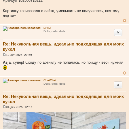
Артикул 102506716212
е
Картинку копировала с сайта, уменьшить не получилось, поэтому
под кат.
BRIDI
Цитата
Dolls, dolls, dolls
Re: Некукольная вещь, идеально подходящая для моих
кукол
12 окт 2025, 20:59
С
о
Asja
, супер! Сходу по артиклу не попалась, но поищу - весч нужная
о
б
щ
е
н
ChaiChai
и
Цитата
Dolls, dolls, dolls
е
Re: Некукольная вещь, идеально подходящая для моих
кукол
04 дек 2025, 12:57
С
о
о
б
щ
е