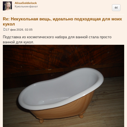
AlisaGoldielock
н
Цитата
Кукольник-фанат
и
к
Re: Некукольная вещь, идеально подходящая для моих
ц
кукол
и
т
17 фев 2026, 02:05
С
а
о
Подставка из косметического набора для ванной стала просто
о
т
ванной для кукол.
б
ы
щ
е
н
и
е