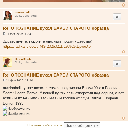
marisabell
Цитата
Dolls, dolls, dolls
Re: ОПОЗНАНИЕ кукол БАРБИ СТАРОГО образца
11 фев 2026, 19:39
С
о
Здравствуйте, помогите опознать подругу детства)
о
https://radikal.cloud/i/IMG-20260211-193625.EpwoXo
б
щ
е
н
HelenBlack
и
Цитата
Dolls, dolls, dolls
е
Re: ОПОЗНАНИЕ кукол БАРБИ СТАРОГО образца
14 фев 2026, 13:14
С
о
marisabell
, у вас похоже, самая популярная Барби 90-х в России -
о
Secret Hearts Barbie. У вашей куклы есть отверстия под серьги, а вот
б
щ
если бы их не было - это была бы голова от Style Barbie European
е
Edition 1993.
н
и
е
Показать сообщения за: