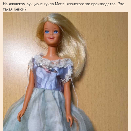
о
На японском аукционе кукла Mattel японского же производства. Это
о
такая Кейси?
б
щ
е
н
и
е