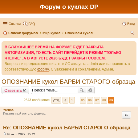
Форум о куклах DP
Ссылки
FAQ
Вход
Список форумов
Мир кукол
Опознаём кукол
ои
В БЛИЖАЙШЕЕ ВРЕМЯ НА ФОРУМЕ БУДЕТ ЗАКРЫТА
ск
АВТОРИЗАЦИЯ, ТО ЕСТЬ САЙТ ПЕРЕЙДЕТ В РЕЖИМ "ТОЛЬКО
ЧТЕНИЕ", А В АВГУСТЕ 2026 БУДЕТ ЗАКРЫТ СОВСЕМ.
Вопросы и предложения писать в ЛС аккаунта admin или направлять в
соответствующую
форму
. С уважением и сожалением, Админ.
ОПОЗНАНИЕ кукол БАРБИ СТАРОГО образца
Ответить
2643 сообщения
1
…
85
86
87
88
89
Yoruno
Цитата
Постоянный житель форума
Re: ОПОЗНАНИЕ кукол БАРБИ СТАРОГО образца
16 июл 2022, 15:21
С