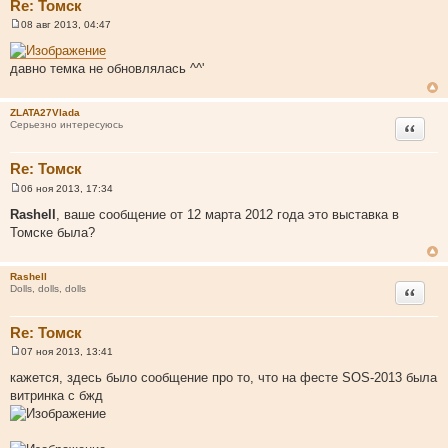
Re: Томск
08 авг 2013, 04:47
С
о
о
давно темка не обновлялась ^^'
б
щ
е
н
ZLATA27Vlada
и
Цитата
Серьезно интересуюсь
е
Re: Томск
06 ноя 2013, 17:34
С
о
Rashell
, ваше сообщение от 12 марта 2012 года это выставка в
о
Томске была?
б
щ
е
н
Rashell
и
Цитата
Dolls, dolls, dolls
е
Re: Томск
07 ноя 2013, 13:41
С
о
кажется, здесь было сообщение про то, что на фесте SOS-2013 была
о
витринка c бжд
б
щ
е
н
и