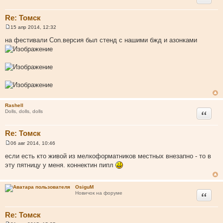
Re: Томск
15 апр 2014, 12:32
С
о
на фестивали Con.версия был стенд с нашими бжд и азонками
о
б
щ
е
н
и
е
Rashell
Цитата
Dolls, dolls, dolls
Re: Томск
06 авг 2014, 10:46
С
о
если есть кто живой из мелкоформатников местных внезапно - то в
о
эту пятницу у меня. коннектин пипл
б
щ
е
н
OsiguM
и
Цитата
Новичок на форуме
е
Re: Томск