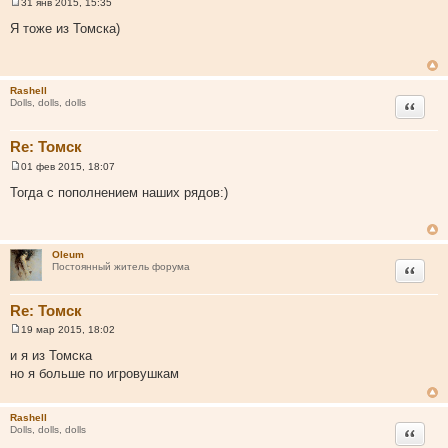
31 янв 2015, 15:35
С
о
Я тоже из Томска)
о
б
щ
е
н
Rashell
и
Цитата
Dolls, dolls, dolls
е
Re: Томск
01 фев 2015, 18:07
С
о
Тогда с пополнением наших рядов:)
о
б
щ
е
н
Oleum
и
Цитата
Постоянный житель форума
е
Re: Томск
19 мар 2015, 18:02
С
о
и я из Томска
о
но я больше по игровушкам
б
щ
е
н
Rashell
и
Цитата
Dolls, dolls, dolls
е