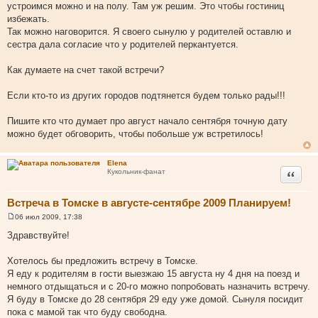
устроимся можно и на полу. Там уж решим. Это чтобы гостиниц
избежать.
Так можно наговорится. Я своего сынулю у родителей оставлю и
сестра дала согласие что у родителей перкантуется.
Как думаете на счет такой встречи?
Если кто-то из других городов подтянется будем только рады!!!
Пишите кто что думает про август начало сентября точную дату
можно будет обговорить, чтобы побольше уж встретилось!
Elena
Цитата
Кукольник-фанат
Встреча в Томске в августе-сентябре 2009 Планируем!
06 июл 2009, 17:38
С
о
Здравствуйте!
о
б
щ
Хотелось бы предложить встречу в Томске.
е
Я еду к родителям в гости выезжаю 15 августа ну 4 дня на поезд и
н
и
немного отдыщаться и с 20-го можно попробовать назначить встречу.
е
Я буду в Томске до 28 сентября 29 еду уже домой. Сынуля посидит
пока с мамой так что буду свободна.