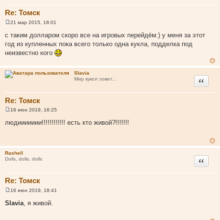
Re: Томск
21 мар 2015, 18:01
С
о
с таким долларом скоро все на игровых перейдём:) у меня за этот
о
год из купленных пока всего только одна кукла, подделка под
б
щ
неизвестно кого
е
н
и
Slavia
е
Цитата
Мир кукол зовет...
Re: Томск
16 июн 2019, 16:25
С
о
людиииииии!!!!!!!!!!!! есть кто живой?!!!!!!!
о
б
щ
е
н
Rashell
и
Цитата
Dolls, dolls, dolls
е
Re: Томск
16 июн 2019, 18:41
С
о
Slavia
, я живой.
о
б
щ