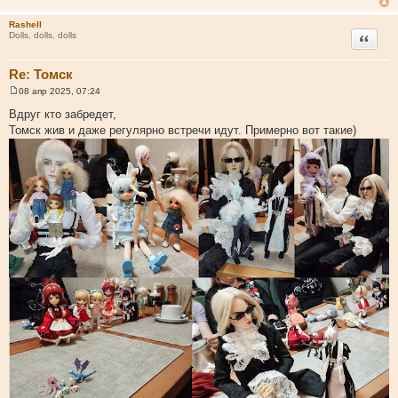
е
н
Rashell
и
Цитата
Dolls, dolls, dolls
е
Re: Томск
08 апр 2025, 07:24
С
о
Вдруг кто забредет,
о
Томск жив и даже регулярно встречи идут. Примерно вот такие)
б
щ
е
н
и
е