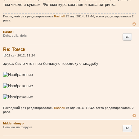
о
том числе и куклам. Фотоконкурс косплея и наша витринка
б
щ
е
н
Последний раз редактировалось
Rashell
15 апр 2014, 12:44, всего редактировалось 2
и
раза.
е
Rashell
Цитата
Dolls, dolls, dolls
Re: Томск
02 сен 2012, 13:24
С
о
здесь было чтот про большую городскую свадьбу
о
б
щ
е
н
и
е
Последний раз редактировалось
Rashell
15 апр 2014, 12:42, всего редактировалось 2
раза.
hiddenvinnyp
Цитата
Новичок на форуме