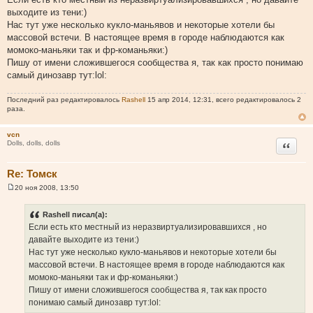
о
выходите из тени:)
б
щ
Нас тут уже несколько кукло-маньявов и некоторые хотели бы
е
массовой встечи. В настоящее время в городе наблюдаются как
н
и
момоко-маньяки так и фр-команьяки:)
е
Пишу от имени сложившегося сообщества я, так как просто понимаю
самый динозавр тут:lol:
Последний раз редактировалось
Rashell
15 апр 2014, 12:31, всего редактировалось 2
раза.
vcn
Цитата
Dolls, dolls, dolls
Re: Томск
20 ноя 2008, 13:50
С
о
о
Rashell писал(а):
б
Если есть кто местный из неразвиртуализировавшихся , но
щ
е
давайте выходите из тени:)
н
Нас тут уже несколько кукло-маньявов и некоторые хотели бы
и
е
массовой встечи. В настоящее время в городе наблюдаются как
момоко-маньяки так и фр-команьяки:)
Пишу от имени сложившегося сообщества я, так как просто
понимаю самый динозавр тут:lol: