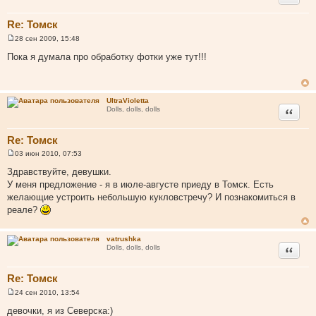
Re: Томск
28 сен 2009, 15:48
С
о
Пока я думала про обработку фотки уже тут!!!
о
б
щ
е
н
UltraVioletta
и
Цитата
Dolls, dolls, dolls
е
Re: Томск
03 июн 2010, 07:53
С
о
Здравствуйте, девушки.
о
У меня предложение - я в июле-августе приеду в Томск. Есть
б
щ
желающие устроить небольшую кукловстречу? И познакомиться в
е
реале?
н
и
е
vatrushka
Цитата
Dolls, dolls, dolls
Re: Томск
24 сен 2010, 13:54
С
о
девочки, я из Северска:)
о