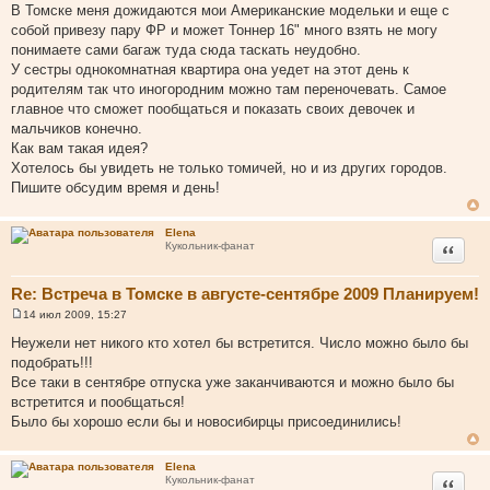
В Томске меня дожидаются мои Американские модельки и еще с
собой привезу пару ФР и может Тоннер 16" много взять не могу
понимаете сами багаж туда сюда таскать неудобно.
У сестры однокомнатная квартира она уедет на этот день к
родителям так что иногородним можно там переночевать. Самое
главное что сможет пообщаться и показать своих девочек и
мальчиков конечно.
Как вам такая идея?
Хотелось бы увидеть не только томичей, но и из других городов.
Пишите обсудим время и день!
Elena
Цитата
Кукольник-фанат
Re: Встреча в Томске в августе-сентябре 2009 Планируем!
14 июл 2009, 15:27
С
о
Неужели нет никого кто хотел бы встретится. Число можно было бы
о
подобрать!!!
б
щ
Все таки в сентябре отпуска уже заканчиваются и можно было бы
е
встретится и пообщаться!
н
и
Было бы хорошо если бы и новосибирцы присоединились!
е
Elena
Цитата
Кукольник-фанат