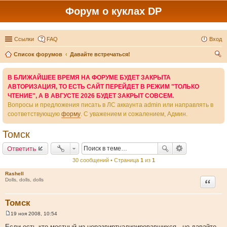
Форум о куклах DP
Ссылки
FAQ
Вход
Список форумов
Давайте встречаться!
ои
В БЛИЖАЙШЕЕ ВРЕМЯ НА ФОРУМЕ БУДЕТ ЗАКРЫТА
ск
АВТОРИЗАЦИЯ, ТО ЕСТЬ САЙТ ПЕРЕЙДЕТ В РЕЖИМ "ТОЛЬКО
ЧТЕНИЕ", А В АВГУСТЕ 2026 БУДЕТ ЗАКРЫТ СОВСЕМ.
Вопросы и предложения писать в ЛС аккаунта admin или направлять в
соответствующую
форму
. С уважением и сожалением, Админ.
Томск
Ответить
30 сообщений • Страница
1
из
1
Rashell
Цитата
Dolls, dolls, dolls
Томск
19 ноя 2008, 10:54
С
о
Если есть кто местный из неразвиртуализировавшихся , но давайте