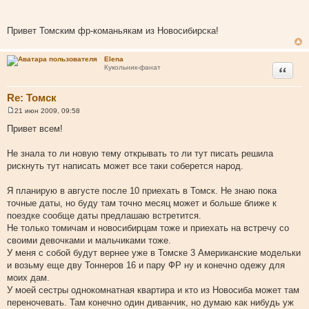
Привет Томским фр-команьякам из Новосибирска!
Elena
Цитата
Кукольник-фанат
Re: Томск
21 июн 2009, 09:58
С
о
Привет всем!
о
б
щ
Не знала то ли новую тему открывать то ли тут писать решила
е
рискнуть тут написать может все таки соберется народ.
н
и
е
Я планирую в августе после 10 приехать в Томск. Не знаю пока
точные даты, но буду там точно месяц может и больше ближе к
поездке сообще даты предлашаю встретится.
Не только томичам и новосибирцам тоже и приехать на встречу со
своими девочками и мальчиками тоже.
У меня с собой будут вернее уже в Томске 3 Американские модельки
и возьму еще дву Тоннеров 16 и пару ФР ну и конечно одежу для
моих дам.
У моей сестры однокомнатная квартира и кто из Новосиба может там
переночевать. Там конечно один диванчик, но думаю как нибудь уж