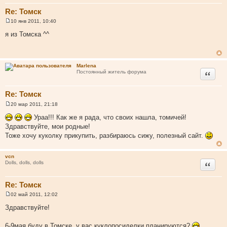
Re: Томск
10 янв 2011, 10:40
С
о
я из Томска ^^
о
б
щ
е
н
Marlena
и
Цитата
Постоянный житель форума
е
Re: Томск
20 мар 2011, 21:18
С
о
Ураа!!! Как же я рада, что своих нашла, томичей!
о
Здравствуйте, мои родные!
б
щ
Тоже хочу куколку прикупить, разбираюсь сижу, полезный сайт.
е
н
и
vcn
е
Цитата
Dolls, dolls, dolls
Re: Томск
02 май 2011, 12:02
С
о
Здравствуйте!
о
б
щ
6-9мая буду в Томске, у вас куклопосиделки планируются?