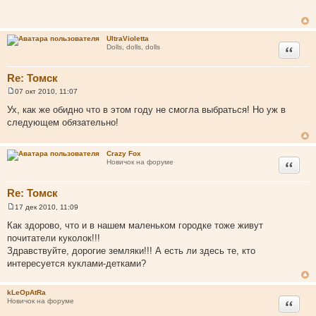
б
щ
е
н
UltraVioletta
и
Цитата
Dolls, dolls, dolls
е
Re: Томск
07 окт 2010, 11:07
С
о
Ух, как же обидно что в этом году не смогла выбраться! Но уж в
о
следующем обязательно!
б
щ
е
н
Crazy Fox
и
Цитата
Новичок на форуме
е
Re: Томск
17 дек 2010, 11:09
С
о
Как здорово, что и в нашем маленьком городке тоже живут
о
почитатели куколок!!!
б
щ
Здравствуйте, дорогие земляки!!! А есть ли здесь те, кто
е
интересуется куклами-детками?
н
и
е
kLeOpAtRa
Цитата
Новичок на форуме