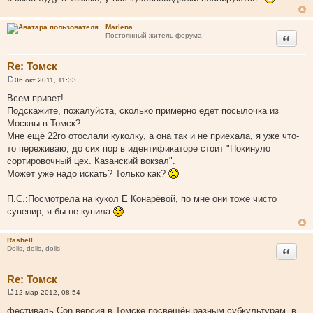
е
н
и
Marlena
е
Цитата
Постоянный житель форума
Re: Томск
06 окт 2011, 11:33
С
о
Всем привет!
о
Подскажите, пожалуйста, сколько примерно едет посылочка из
б
щ
Москвы в Томск?
е
Мне ещё 22го отослали куколку, а она так и не приехала, я уже что-
н
и
то переживаю, до сих пор в идентификаторе стоит "Покинуло
е
сортировочный цех. Казанский вокзал".
Может уже надо искать? Только как?
П.С.:Посмотрела на кукол Е Конарёвой, по мне они тоже чисто
сувенир, я бы не купила
Rashell
Цитата
Dolls, dolls, dolls
Re: Томск
12 мар 2012, 08:54
С
о
фестиваль Con.версия в Томске посвещён разным субкультурам, в