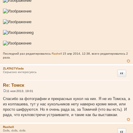
е
g
Последний раз редактировалось
Rashell
15 апр 2014, 12:38, всего редактировалось 2
раза.
ZLATA27Vlada
Цитата
Серьезно интересуюсь
Re: Томск
11 ноя 2013, 19:01
С
о
Спасибо за фотографии и прекрасных кукол на них. Я не из Томска, а
о
из колпашева, тут у нас кукольников нету наверно кроме меня, или
б
щ
просто шифруются. Но я очень рада за, за Томичей (что вы есть). И
е
рада, что кукловстречи устраиваете, и такие как бы выставкаи.
н
и
е
Rashell
Цитата
Dolls, dolls, dolls