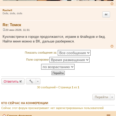
Rashell
Цитата
Dolls, dolls, dolls
Re: Томск
20 июн 2026, 11:31
С
о
Кукловстречи в городе продолжаются, играем в блайндов и бжд.
о
Найти меня можно в ВК, дальше разберемся.
б
щ
е
н
Показать сообщения за:
и
е
Поле сортировки
Ответить
30 сообщений • Страница
1
из
1
Перейти
КТО СЕЙЧАС НА КОНФЕРЕНЦИИ
Сейчас этот форум просматривают: нет зарегистрированных пользователей
Список форумов