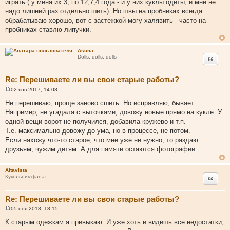
играть ( у меня их 3, по 12,7,4 года - и у них куклы одеты, и мне не
е
надо лишний раз отдельно шить). Но швы на пробниках всегда
н
и
обрабатываю хорошо, вот с застежкой могу халявить - часто на
е
пробниках ставлю липучки.
Asuna
Цитата
Dolls, dolls, dolls
Re: Перешиваете ли вы свои старые работы?
02 янв 2017, 14:08
С
о
Не перешиваю, проще заново сшить. Но исправляю, бывает.
о
Например, не угадала с выточками, довожу новые прямо на кукле. У
б
щ
одной вещи ворот не получился, добавила кружево и т.п.
е
Т.е. максимально довожу до ума, но в процессе, не потом.
н
и
Если нахожу что-то старое, что мне уже не нужно, то раздаю
е
друзьям, чужим детям. А для памяти остаются фотографии.
Altavista
Цитата
Кукольник-фанат
Re: Перешиваете ли вы свои старые работы?
05 ноя 2018, 18:15
С
о
К старым одежкам я привыкаю. И уже хоть и видишь все недостатки,
о