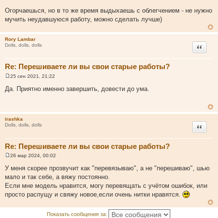
Огорчаешься, но в то же время выдыхаешь с облегчением - не нужно
мучить неудавшуюся работу, можно сделать лучше)
Rory Lambar
Цитата
Dolls, dolls, dolls
Re: Перешиваете ли вы свои старые работы?
25 сен 2021, 21:22
С
о
Да. Приятно именно завершить, довести до ума.
о
б
щ
е
н
irashka
и
Цитата
Dolls, dolls, dolls
е
Re: Перешиваете ли вы свои старые работы?
26 мар 2024, 00:02
С
о
У меня скорее прозвучит как "перевязываю", а не "перешиваю", шью
о
мало и так себе, а вяжу постоянно.
б
щ
Если мне модель нравится, могу перевящать с учётом ошибок, или
е
просто распущу и свяжу новое,если очень нитки нравятся.
н
и
е
Показать сообщения за: