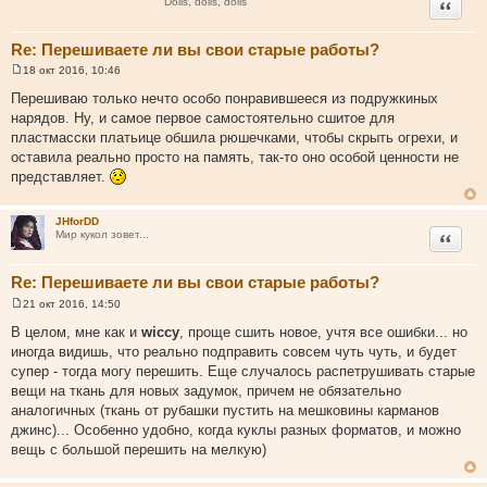
Цитата
Dolls, dolls, dolls
е
Re: Перешиваете ли вы свои старые работы?
18 окт 2016, 10:46
С
о
Перешиваю только нечто особо понравившееся из подружкиных
о
нарядов. Ну, и самое первое самостоятельно сшитое для
б
щ
пластмасски платьице обшила рюшечками, чтобы скрыть огрехи, и
е
оставила реально просто на память, так-то оно особой ценности не
н
и
представляет.
е
JHforDD
Цитата
Мир кукол зовет...
Re: Перешиваете ли вы свои старые работы?
21 окт 2016, 14:50
С
о
В целом, мне как и
wiccy
, проще сшить новое, учтя все ошибки... но
о
иногда видишь, что реально подправить совсем чуть чуть, и будет
б
щ
супер - тогда могу перешить. Еще случалось распетрушивать старые
е
вещи на ткань для новых задумок, причем не обязательно
н
и
аналогичных (ткань от рубашки пустить на мешковины карманов
е
джинс)... Особенно удобно, когда куклы разных форматов, и можно
вещь с большой перешить на мелкую)