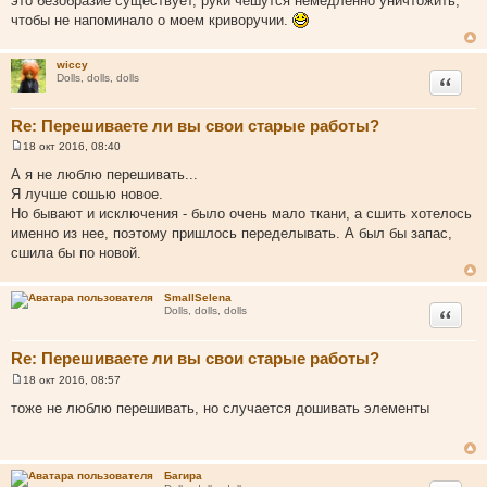
это безобразие существует, руки чешутся немедленно уничтожить,
чтобы не напоминало о моем криворучии.
wiccy
Цитата
Dolls, dolls, dolls
Re: Перешиваете ли вы свои старые работы?
18 окт 2016, 08:40
С
о
А я не люблю перешивать...
о
Я лучше сошью новое.
б
щ
Но бывают и исключения - было очень мало ткани, а сшить хотелось
е
именно из нее, поэтому пришлось переделывать. А был бы запас,
н
и
сшила бы по новой.
е
SmallSelena
Цитата
Dolls, dolls, dolls
Re: Перешиваете ли вы свои старые работы?
18 окт 2016, 08:57
С
о
тоже не люблю перешивать, но случается дошивать элементы
о
б
щ
е
н
Багира
и