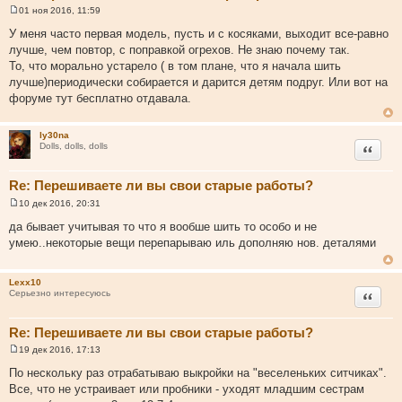
01 ноя 2016, 11:59
С
о
У меня часто первая модель, пусть и с косяками, выходит все-равно
о
лучше, чем повтор, с поправкой огрехов. Не знаю почему так.
б
щ
То, что морально устарело ( в том плане, что я начала шить
е
лучше)периодически собирается и дарится детям подруг. Или вот на
н
и
форуме тут бесплатно отдавала.
е
ly30na
Цитата
Dolls, dolls, dolls
Re: Перешиваете ли вы свои старые работы?
10 дек 2016, 20:31
С
о
да бывает учитывая то что я вообше шить то особо и не
о
умею..некоторые вещи перепарываю иль дополняю нов. деталями
б
щ
е
н
Lexx10
и
Цитата
Серьезно интересуюсь
е
Re: Перешиваете ли вы свои старые работы?
19 дек 2016, 17:13
С
о
По нескольку раз отрабатываю выкройки на "веселеньких ситчиках".
о
Все, что не устраивает или пробники - уходят младшим сестрам
б
щ