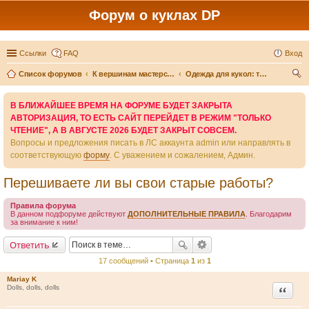
Форум о куклах DP
Ссылки
FAQ
Вход
Список форумов
К вершинам мастерства - вместе
Одежда для кукол: технические тонкости и секреты
ои
В БЛИЖАЙШЕЕ ВРЕМЯ НА ФОРУМЕ БУДЕТ ЗАКРЫТА
ск
АВТОРИЗАЦИЯ, ТО ЕСТЬ САЙТ ПЕРЕЙДЕТ В РЕЖИМ "ТОЛЬКО
ЧТЕНИЕ", А В АВГУСТЕ 2026 БУДЕТ ЗАКРЫТ СОВСЕМ.
Вопросы и предложения писать в ЛС аккаунта admin или направлять в
соответствующую
форму
. С уважением и сожалением, Админ.
Перешиваете ли вы свои старые работы?
Правила форума
В данном подфоруме действуют
ДОПОЛНИТЕЛЬНЫЕ ПРАВИЛА
. Благодарим
за внимание к ним!
Ответить
17 сообщений • Страница
1
из
1
Mariay K
Цитата
Dolls, dolls, dolls