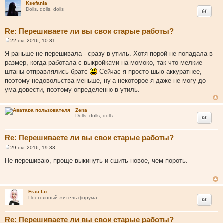
Ksefania
Цитата
Dolls, dolls, dolls
Re: Перешиваете ли вы свои старые работы?
22 окт 2016, 10:31
С
о
Я раньше не перешивала - сразу в утиль. Хотя порой не попадала в
о
размер, когда работала с выкройками на момоко, так что мелкие
б
щ
штаны отправлялись братс
Сейчас я просто шью аккуратнее,
е
поэтому недовольства меньше, ну а некоторое я даже не могу до
н
и
ума довести, поэтому определенно в утиль.
е
Zena
Цитата
Dolls, dolls, dolls
Re: Перешиваете ли вы свои старые работы?
29 окт 2016, 19:33
С
о
Не перешиваю, проще выкинуть и сшить новое, чем пороть.
о
б
щ
е
н
Frau Lo
и
Цитата
Постоянный житель форума
е
Re: Перешиваете ли вы свои старые работы?