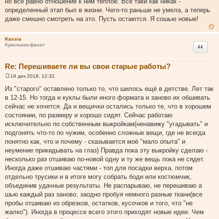
но все равно отношение к ним теплое. Все таки как никак -
б
щ
определенный этап был в жизни. Чего-то раньше не умела, а теперь
е
даже смешно смотреть на это. Пусть остаются. Я сошью новые!
н
и
е
Kassia
Цитата
Кукольник-фанат
Re: Перешиваете ли вы свои старые работы?
19 дек 2018, 12:32
С
о
Из "старого" оставлено только то, что шилось ещё в детстве. Лет так
о
в 12-15. Но тогда и куклы были иного формата и заново их обшивать
б
щ
сейчас не хочется. Да и вещички остались только те, что в хорошем
е
состоянии, по размеру и хорошо сидят. Сейчас работаю
н
и
исключительно по собственным выкройкам(ненавижу "угадывать" и
е
подгонять что-то по чужим, особенно сложные вещи, где не всегда
понятно как, что и почему - сказывается моё "мало опыта" и
неумение прикидывать на глаз) Правда пока эту выкройку сделаю -
несколько раз отшиваю по-новой одну и ту же вещь пока не сядет.
Иногда даже отшиваю частями - топ для посадки верха, потом
отдельно трусики и в итоге могу собрать боди или костюмчик,
объединив удачные результаты. Не распарываю, не перешиваю а
шью каждый раз заново, заодно пробуя немного разные ткани(все
пробы отшиваю из обрезков, остатков, кусочков и того, что "не
жалко"). Иногда в процессе всего этого приходят новые идеи. Чем