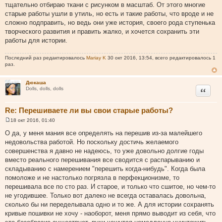
тщательно отбираю ткани с рисунком в масштаб. От этого многие
старые работы ушли в утиль, но есть и такие работы, что вроде и не
сложно подправить, но ведь они уже история, своего рода ступенька
творческого развития и править жалко, и хочется сохранить эти
работы для истории.
Последний раз редактировалось
Mariay K
30 окт 2016, 13:54, всего редактировалось 1
раз.
Дюкаша
Цитата
Dolls, dolls, dolls
Re: Перешиваете ли вы свои старые работы?
18 окт 2016, 01:40
С
о
О да, у меня мания все определять на перешив из-за малейшего
о
недовольства работой. Но поскольку достичь желаемого
б
щ
совершенства я давно не надеюсь, то уже довольно долгие годы
е
вместо реального перешивания все сводится с распарыванию и
н
и
складыванию с намерением "перешить когда-нибудь". Когда была
е
помоложе и не настолько погрязла в перфекционизме, то
перешивала все по сто раз. И старое, и только что сшитое, но чем-то
не угодившее. Только вот далеко не всегда оставалась довольна,
сколько бы ни переделывала одно и то же. А для истории сохранять
кривые пошивки не хочу - наоборот, меня прямо выводит из себя, что