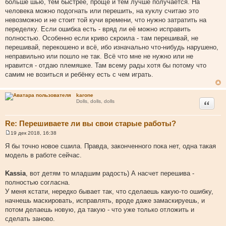
больше шью, тем быстрее, проще и тем лучше получается. На
человека можно подогнать или перешить, на куклу считаю это
невозможно и не стоит той кучи времени, что нужно затратить на
переделку. Если ошибка есть - вряд ли её можно исправить
полностью. Особенно если криво скроила - там перешивай, не
перешивай, перекошено и всё, ибо изначально что-нибудь нарушено,
неправильно или пошло не так. Всё что мне не нужно или не
нравится - отдаю племяшке. Там всему рады хотя бы потому что
самим не возиться и ребёнку есть с чем играть.
karone
Цитата
Dolls, dolls, dolls
Re: Перешиваете ли вы свои старые работы?
19 дек 2018, 16:38
С
о
Я бы точно новое сшила. Правда, законченного пока нет, одна такая
о
модель в работе сейчас.
б
щ
е
Kassia
, вот детям то младшим радость) А насчет перешива -
н
и
полностью согласна.
е
У меня кстати, нередко бывает так, что сделаешь какую-то ошибку,
начнешь маскировать, исправлять, вроде даже замаскируешь, и
потом делаешь новую, да такую - что уже только отложить и
сделать заново.