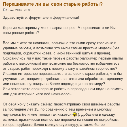
Перешиваете ли вы свои старые работы?
15 окт 2016, 23:38
С
о
Здравствуйте, форумчане и форумчаночки!
о
б
щ
Дорогие мастерицы у меня назрел вопрос. А перешиваете ли Вы
е
свои ранние работы?
н
и
е
Все мы с чего то начинали, возможно это были сразу красивые и
удачные работы, а возможно это были самые простые модели (без
подкладки, обработки краев, с иной техникой шитья и прочее).
Сохранились ли у вас такие первые работы (например первые опыты
работы с выкройками) или возможно вы безжалостно избавляетесь
от старых работ переходя к новому этапу в швейном творчестве?
И самое интересное перешиваете ли вы свои старые работы, что бы
улучшить их, например: добавить выточки или обработать горловину
или поменять пуговицы на более подходящие по размеру?
Или оставляете свои первые работы в первозданном виде на память
или для истории с чего всё начиналось.
От себя хочу сказать сейчас пересматриваю свои швейные работы
за последние лет 15, по сравнению с тем временем я многому
научилась (или мне только так кажется
), добавила в одежду
выточки, практически полностью перешла на пошив по выкройкам,
теперь подбираю более мелкую фурнитуру, а также более