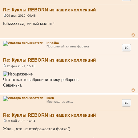
Re: Куклы REBORN из наших коллекций
09 июн 2019, 00:48
С
о
felizzzzzzz
, милый малыш!
о
б
щ
е
н
irina4ka
и
Цитата
Постоянный житель форума
е
Re: Куклы REBORN из наших коллекций
12 фев 2021, 15:10
С
о
о
Что то как то забросили темку реборнов
б
щ
Сашенька
е
н
и
Morn
е
Цитата
Мир кукол зовет...
Re: Куклы REBORN из наших коллекций
05 май 2022, 14:34
С
о
Жаль, что не отображается фотка((
о
б