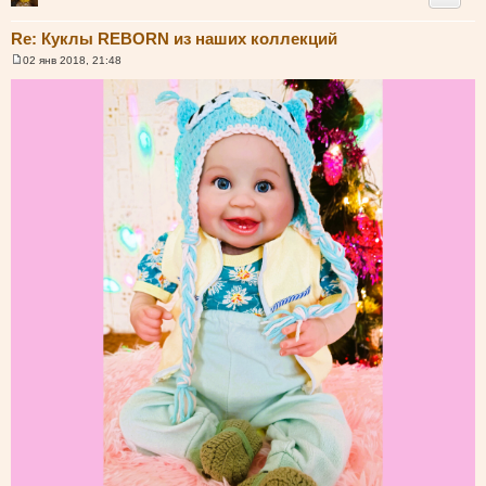
Re: Куклы REBORN из наших коллекций
02 янв 2018, 21:48
С
о
о
б
щ
е
н
и
е