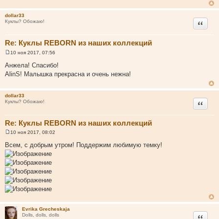
щ
е
н
dollar33
и
Цитата
Куклы? Обожаю!
е
Re: Куклы REBORN из наших коллекций
10 ноя 2017, 07:56
С
о
Анжела! Спасибо!
о
AlinS! Малышка прекрасна и очень нежна!
б
щ
е
н
dollar33
и
Цитата
Куклы? Обожаю!
е
Re: Куклы REBORN из наших коллекций
10 ноя 2017, 08:02
С
о
Всем, с добрым утром! Поддержим любимую темку!
о
б
щ
е
н
и
е
Evrika Grecheskaja
Цитата
Dolls, dolls, dolls