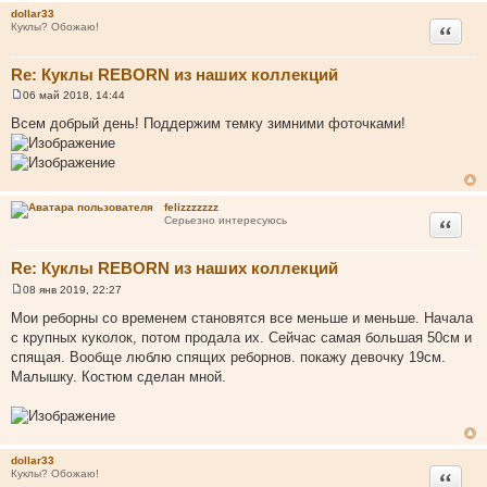
н
dollar33
и
Цитата
Куклы? Обожаю!
е
Re: Куклы REBORN из наших коллекций
06 май 2018, 14:44
С
о
Всем добрый день! Поддержим темку зимними фоточками!
о
б
щ
е
н
и
felizzzzzzz
е
Цитата
Серьезно интересуюсь
Re: Куклы REBORN из наших коллекций
08 янв 2019, 22:27
С
о
Мои реборны со временем становятся все меньше и меньше. Начала
о
с крупных куколок, потом продала их. Сейчас самая большая 50см и
б
щ
спящая. Вообще люблю спящих реборнов. покажу девочку 19см.
е
Малышку. Костюм сделан мной.
н
и
е
dollar33
Цитата
Куклы? Обожаю!