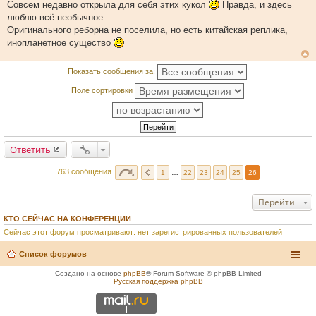
щ
Совсем недавно открыла для себя этих кукол
Правда, и здесь
е
люблю всё необычное.
н
и
Оригинального реборна не поселила, но есть китайская реплика,
е
инопланетное существо
Показать сообщения за:
Поле сортировки
Ответить
763 сообщения
1
…
22
23
24
25
26
Перейти
КТО СЕЙЧАС НА КОНФЕРЕНЦИИ
Сейчас этот форум просматривают: нет зарегистрированных пользователей
Список форумов
Создано на основе
phpBB
® Forum Software © phpBB Limited
Русская поддержка phpBB