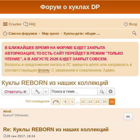
Форум о куклах DP
Ссылки
FAQ
Вход
Список форумов
Мир кукол
Куклы-дети: общие темы и другие производители
ои
В БЛИЖАЙШЕЕ ВРЕМЯ НА ФОРУМЕ БУДЕТ ЗАКРЫТА
ск
АВТОРИЗАЦИЯ, ТО ЕСТЬ САЙТ ПЕРЕЙДЕТ В РЕЖИМ "ТОЛЬКО
ЧТЕНИЕ", А В АВГУСТЕ 2026 БУДЕТ ЗАКРЫТ СОВСЕМ.
Вопросы и предложения писать в ЛС аккаунта admin или направлять в
соответствующую
форму
. С уважением и сожалением, Админ.
Куклы REBORN из наших коллекций
Ответить
763 сообщения
1
…
22
23
24
25
26
AlinS
Цитата
Куклы? Обожаю!
Re: Куклы REBORN из наших коллекций
28 сен 2017, 19:24
С