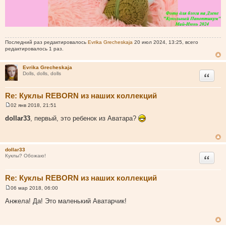
Последний раз редактировалось
Evrika Grecheskaja
20 июл 2024, 13:25, всего
редактировалось 1 раз.
Evrika Grecheskaja
Цитата
Dolls, dolls, dolls
Re: Куклы REBORN из наших коллекций
02 янв 2018, 21:51
С
о
dollar33
, первый, это ребенок из Аватара?
о
б
щ
е
н
dollar33
и
Цитата
Куклы? Обожаю!
е
Re: Куклы REBORN из наших коллекций
06 мар 2018, 06:00
С
о
Анжела! Да! Это маленький Аватарчик!
о
б
щ
е