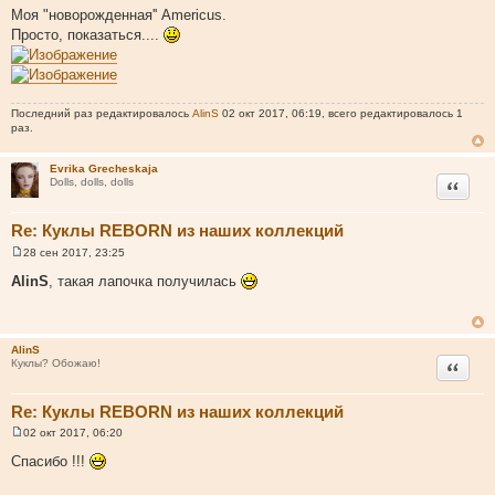
о
Моя "новорожденная'' Americus.
о
Просто, показаться....
б
щ
е
н
и
е
Последний раз редактировалось
AlinS
02 окт 2017, 06:19, всего редактировалось 1
раз.
Evrika Grecheskaja
Цитата
Dolls, dolls, dolls
Re: Куклы REBORN из наших коллекций
28 сен 2017, 23:25
С
о
AlinS
, такая лапочка получилась
о
б
щ
е
н
AlinS
и
Цитата
Куклы? Обожаю!
е
Re: Куклы REBORN из наших коллекций
02 окт 2017, 06:20
С
о
Спасибо !!!
о
б