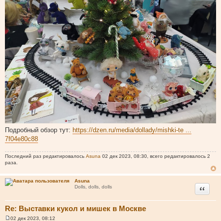
Подробный обзор тут:
https://dzen.ru/media/dollady/mishki-te ...
7f04e80c88
Последний раз редактировалось
Asuna
02 дек 2023, 08:30, всего редактировалось 2
раза.
Asuna
Цитата
Dolls, dolls, dolls
Re: Выставки кукол и мишек в Москве
02 дек 2023, 08:12