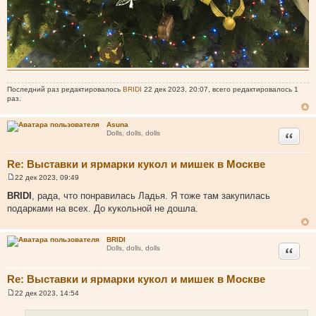
Последний раз редактировалось
BRIDI
22 дек 2023, 20:07, всего редактировалось 1
раз.
Asuna
Цитата
Dolls, dolls, dolls
Re: Выставки и ярмарки кукол и мишек в Москве
22 дек 2023, 09:49
С
о
BRIDI
, рада, что понравилась Ладья. Я тоже там закупилась
о
подарками на всех. До кукольной не дошла.
б
щ
е
н
BRIDI
и
Цитата
Dolls, dolls, dolls
е
Re: Выставки и ярмарки кукол и мишек в Москве
22 дек 2023, 14:54
С
о