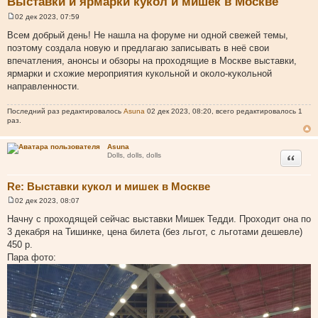
Выставки и ярмарки кукол и мишек в Москве
02 дек 2023, 07:59
С
о
Всем добрый день! Не нашла на форуме ни одной свежей темы,
о
поэтому создала новую и предлагаю записывать в неё свои
б
щ
впечатления, анонсы и обзоры на проходящие в Москве выставки,
е
ярмарки и схожие мероприятия кукольной и около-кукольной
н
и
направленности.
е
Последний раз редактировалось
Asuna
02 дек 2023, 08:20, всего редактировалось 1
раз.
Asuna
Цитата
Dolls, dolls, dolls
Re: Выставки кукол и мишек в Москве
02 дек 2023, 08:07
С
о
Начну с проходящей сейчас выставки Мишек Тедди. Проходит она по
о
3 декабря на Тишинке, цена билета (без льгот, с льготами дешевле)
б
щ
450 р.
е
Пара фото:
н
и
е