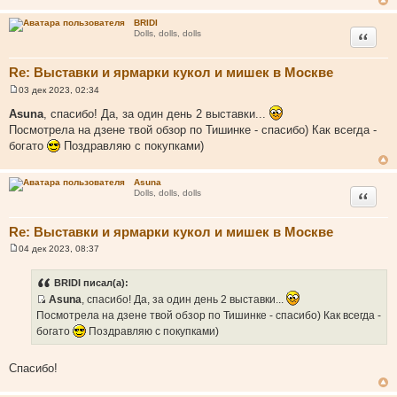
ц
и
BRIDI
т
Цитата
Dolls, dolls, dolls
а
т
Re: Выставки и ярмарки кукол и мишек в Москве
ы
03 дек 2023, 02:34
С
о
Asuna
, спасибо! Да, за один день 2 выставки...
о
Посмотрела на дзене твой обзор по Тишинке - спасибо) Как всегда -
б
щ
богато
Поздравляю с покупками)
е
н
и
Asuna
е
Цитата
Dolls, dolls, dolls
Re: Выставки и ярмарки кукол и мишек в Москве
04 дек 2023, 08:37
С
о
о
BRIDI писал(а):
б
Asuna
, спасибо! Да, за один день 2 выставки...
щ
е
И
Посмотрела на дзене твой обзор по Тишинке - спасибо) Как всегда -
н
с
богато
Поздравляю с покупками)
и
е
т
о
Спасибо!
ч
н