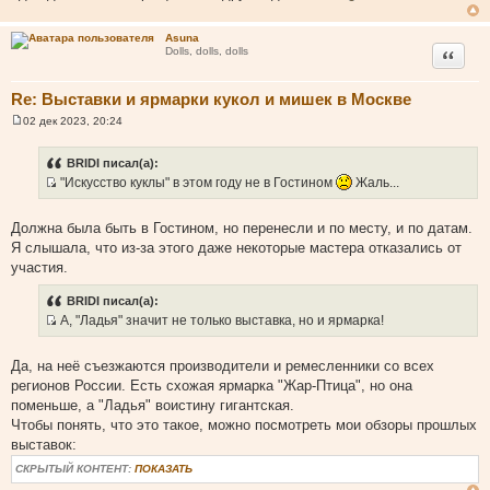
и
е
Asuna
Цитата
Dolls, dolls, dolls
Re: Выставки и ярмарки кукол и мишек в Москве
02 дек 2023, 20:24
С
о
о
BRIDI писал(а):
б
"Искусство куклы" в этом году не в Гостином
Жаль...
щ
И
е
н
с
и
Должна была быть в Гостином, но перенесли и по месту, и по датам.
т
е
Я слышала, что из-за этого даже некоторые мастера отказались от
о
участия.
ч
н
BRIDI писал(а):
и
А, "Ладья" значит не только выставка, но и ярмарка!
к
И
ц
с
Да, на неё съезжаются производители и ремесленники со всех
и
т
регионов России. Есть схожая ярмарка "Жар-Птица", но она
т
о
поменьше, а "Ладья" воистину гигантская.
а
ч
Чтобы понять, что это такое, можно посмотреть мои обзоры прошлых
т
н
выставок:
ы
и
СКРЫТЫЙ КОНТЕНТ:
ПОКАЗАТЬ
к