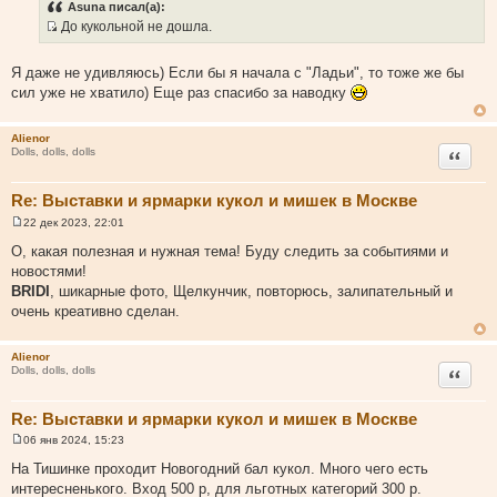
о
Asuna писал(а):
б
До кукольной не дошла.
щ
И
е
н
с
и
Я даже не удивляюсь) Если бы я начала с "Ладьи", то тоже же бы
т
е
сил уже не хватило) Еще раз спасибо за наводку
о
ч
Alienor
н
Цитата
Dolls, dolls, dolls
и
к
Re: Выставки и ярмарки кукол и мишек в Москве
ц
и
22 дек 2023, 22:01
С
т
о
О, какая полезная и нужная тема! Буду следить за событиями и
о
а
новостями!
б
т
щ
BRIDI
, шикарные фото, Щелкунчик, повторюсь, залипательный и
е
ы
очень креативно сделан.
н
и
е
Alienor
Цитата
Dolls, dolls, dolls
Re: Выставки и ярмарки кукол и мишек в Москве
06 янв 2024, 15:23
С
о
На Тишинке проходит Новогодний бал кукол. Много чего есть
о
интересненького. Вход 500 р, для льготных категорий 300 р.
б