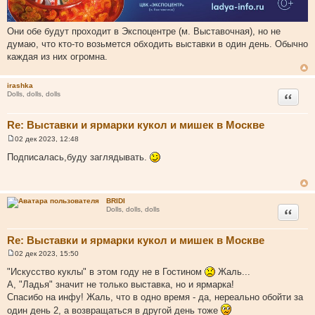
Они обе будут проходит в Экспоцентре (м. Выставочная), но не
думаю, что кто-то возьмется обходить выставки в один день. Обычно
каждая из них огромна.
irashka
Цитата
Dolls, dolls, dolls
Re: Выставки и ярмарки кукол и мишек в Москве
02 дек 2023, 12:48
С
о
Подписалась,буду заглядывать.
о
б
щ
е
н
BRIDI
и
Цитата
Dolls, dolls, dolls
е
Re: Выставки и ярмарки кукол и мишек в Москве
02 дек 2023, 15:50
С
о
"Искусство куклы" в этом году не в Гостином
Жаль...
о
А, "Ладья" значит не только выставка, но и ярмарка!
б
щ
Спасибо на инфу! Жаль, что в одно время - да, нереально обойти за
е
один день 2, а возвращаться в другой день тоже
н