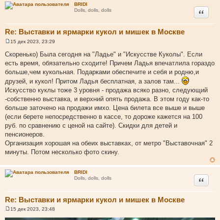
BRIDI
и
Цитата
Dolls, dolls, dolls
к
ц
Re: Выставки и ярмарки кукол и мишек в Москве
и
т
15 дек 2023, 23:29
С
а
о
Скоренько) Была сегодня на "Ладье" и "Искусстве Куколы". Если
о
т
есть время, обязательно сходите! Причем Ладья впечатлила гораздо
б
ы
щ
больше,чем кукольная. Подарками обеспечите и себя и родню,и
е
друзей, и кукол! Притом Ладья бесплатная, а залов там...
н
и
Искусство куклы тоже 3 уровня - продажа всяко разно, следующий
е
-собственно выставка, и верхний опять продажа. В этом году как-то
больше заточено на продажи имхо. Цена билета все выше и выше
(если берете непосредственно в кассе, то дороже кажется на 100
руб. по сравнению с ценой на сайте). Скидки для детей и
пенсионеров.
Организация хорошая на обеих выставках, от метро "Выставочная" 2
минуты. Потом несколько фото скину.
BRIDI
Цитата
Dolls, dolls, dolls
Re: Выставки и ярмарки кукол и мишек в Москве
15 дек 2023, 23:48
С
о