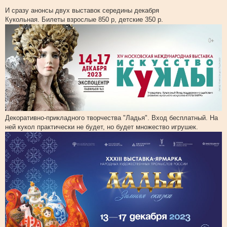
С
о
И сразу анонсы двух выставок середины декабря
о
Кукольная. Билеты взрослые 850 р, детские 350 р.
б
щ
е
н
и
е
Декоративно-прикладного творчества "Ладья". Вход бесплатный. На
ней кукол практически не будет, но будет множество игрушек.