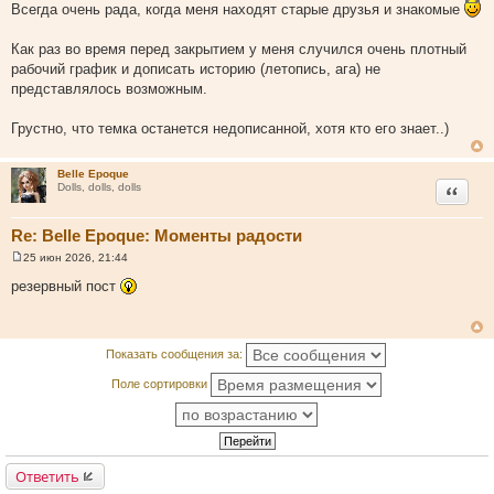
Всегда очень рада, когда меня находят старые друзья и знакомые
Как раз во время перед закрытием у меня случился очень плотный
рабочий график и дописать историю (летопись, ага) не
представлялось возможным.
Грустно, что темка останется недописанной, хотя кто его знает..)
Belle Epoque
Цитата
Dolls, dolls, dolls
Re: Belle Epoque: Моменты радости
25 июн 2026, 21:44
С
о
резервный пост
о
б
щ
е
н
Показать сообщения за:
и
е
Поле сортировки
Ответить