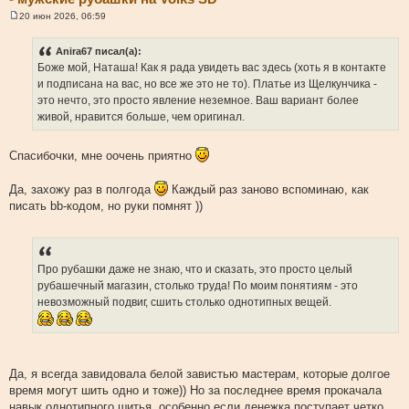
20 июн 2026, 06:59
С
о
о
Anira67 писал(а):
б
Боже мой, Наташа! Как я рада увидеть вас здесь (хоть я в контакте
щ
е
и подписана на вас, но все же это не то). Платье из Щелкунчика -
н
это нечто, это просто явление неземное. Ваш вариант более
и
е
живой, нравится больше, чем оригинал.
Спасибочки, мне оочень приятно
Да, захожу раз в полгода
Каждый раз заново вспоминаю, как
писать bb-кодом, но руки помнят ))
Про рубашки даже не знаю, что и сказать, это просто целый
рубашечный магазин, столько труда! По моим понятиям - это
невозможный подвиг, сшить столько однотипных вещей.
Да, я всегда завидовала белой завистью мастерам, которые долгое
время могут шить одно и тоже)) Но за последнее время прокачала
навык однотипного шитья, особенно если денежка поступает четко