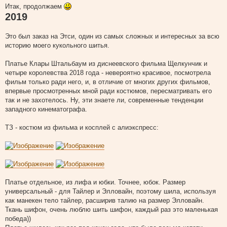
о
Итак, продолжаем
о
2019
б
щ
е
н
Это был заказ на Этси, один из самых сложных и интересных за всю
и
историю моего кукольного шитья.
е
Платье Клары Штальбаум из диснеевского фильма Щелкунчик и
четыре королевства 2018 года - невероятно красивое, посмотрела
фильм только ради него, и, в отличие от многих других фильмов,
впервые просмотренных мной ради костюмов, пересматривать его
так и не захотелось. Ну, эти знаете ли, современные тенденции
западного кинематографа.
ТЗ - костюм из фильма и косплей с алиэкспресс:
Платье отдельное, из лифа и юбки. Точнее, юбок. Размер
универсальный - для Тайлер и Элловайн, поэтому шила, используя
как манекен тело тайлер, расширив талию на размер Элловайн.
Ткань шифон, очень люблю шить шифон, каждый раз это маленькая
победа))