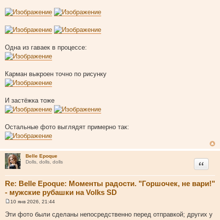
Одна из гаваек в процессе:
Карман выкроен точно по рисунку
И застёжка тоже
Остальные фото выглядят примерно так:
Belle Epoque
Цитата
Dolls, dolls, dolls
Re: Belle Epoque: Моменты радости. "Горшочек, не вари!"
- мужские рубашки на Volks SD
10 янв 2026, 21:44
С
о
Эти фото были сделаны непосредственно перед отправкой; других у
о