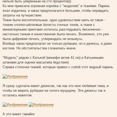
нельзя быть уверенным на сто процентов))
Ко мне приехала огромная коробка с "моделем" и тканями. Парень
ехал издалека, и заказ предполагался большим, чтобы оправдать
затраты на путешествие.
Ткани были восхитительные, одно удовольствие шить из таких -
тонкие хлопко-шёлковые батисты сочных тонов, а ткани с
миниатюрными принтами хотелось разглядывать бесконечно -
настолько тонкая и качественная была печать. Возможно, это уже
была цифровая печать, утвержадать не возьмусь.
Вообще заказ предполагал не только рубашки, но и джинсы, и даже
костюм. Но обстоятельства сложились иначе.
"Модель" рядом с Катькой (минифи актив 41 см) и Катькиными
штанами для оценки масштаба бедствия)
Справа стопочки тканей, которые привез с собой этот видный парень.
Я сразу сделала макет джинсов, так как это моя любимая тема, и
чтобы не мерить рубашки на голого мущщину. Эти джинсы так и
остались макетом.
А это макет гавайки