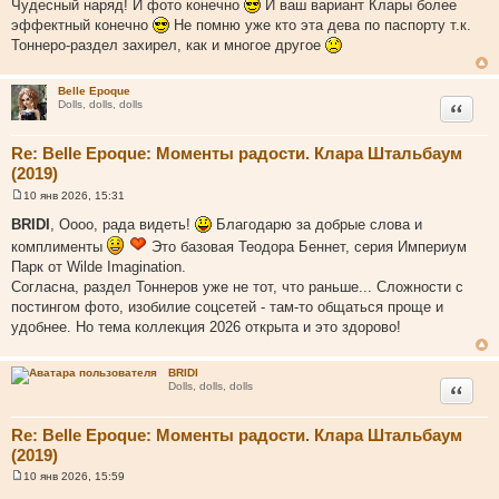
Чудесный наряд! И фото конечно
И ваш вариант Клары более
б
щ
эффектный конечно
Не помню уже кто эта дева по паспорту т.к.
е
Тоннеро-раздел захирел, как и многое другое
н
и
е
Belle Epoque
Цитата
Dolls, dolls, dolls
Re: Belle Epoque: Моменты радости. Клара Штальбаум
(2019)
10 янв 2026, 15:31
С
о
BRIDI
, Оооо, рада видеть!
Благодарю за добрые слова и
о
комплименты
Это базовая Теодора Беннет, серия Империум
б
щ
Парк от Wilde Imagination.
е
Согласна, раздел Тоннеров уже не тот, что раньше... Сложности с
н
и
постингом фото, изобилие соцсетей - там-то общаться проще и
е
удобнее. Но тема коллекция 2026 открыта и это здорово!
BRIDI
Цитата
Dolls, dolls, dolls
Re: Belle Epoque: Моменты радости. Клара Штальбаум
(2019)
10 янв 2026, 15:59
С