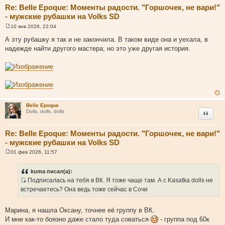
Re: Belle Epoque: Моменты радости. "Горшочек, не вари!"
- мужские рубашки на Volks SD
10 янв 2026, 22:04
С
о
А эту рубашку я так и не закончила. В таком виде она и уехала, в
о
надежде найти другого мастера; но это уже другая история.
б
щ
е
н
и
е
Belle Epoque
Цитата
Dolls, dolls, dolls
Re: Belle Epoque: Моменты радости. "Горшочек, не вари!"
- мужские рубашки на Volks SD
01 фев 2026, 11:57
С
о
о
kuma писал(а):
б
Подписалась на тебя в ВК. Я тоже чаще там. А с Kasatka dolls не
щ
И
е
встречаетесь? Она ведь тоже сейчас в Сочи
н
с
и
т
е
Марина, я нашла Оксану, точнее её группу в ВК.
о
И мне как-то боязно даже стало туда соваться
- группа под 60к
ч