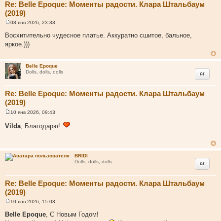
Re: Belle Epoque: Моменты радости. Клара Штальбаум
(2019)
08 янв 2026, 23:33
С
о
Восхитительно чудесное платье. Аккуратно сшитое, бальное,
о
яркое.)))
б
щ
е
н
Belle Epoque
и
Цитата
Dolls, dolls, dolls
е
Re: Belle Epoque: Моменты радости. Клара Штальбаум
(2019)
10 янв 2026, 09:43
С
о
Vilda
, Благодарю!
о
б
щ
е
н
BRIDI
и
Цитата
Dolls, dolls, dolls
е
Re: Belle Epoque: Моменты радости. Клара Штальбаум
(2019)
10 янв 2026, 15:03
С
о
Belle Epoque
, С Новым Годом!
о