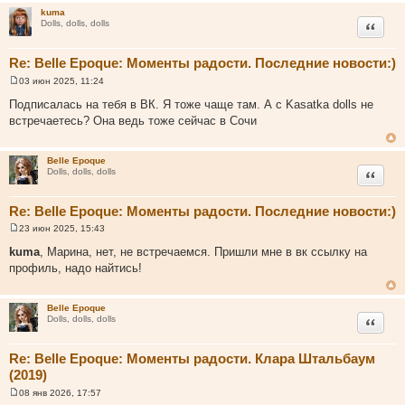
kuma
Цитата
Dolls, dolls, dolls
Re: Belle Epoque: Моменты радости. Последние новости:)
03 июн 2025, 11:24
С
о
Подписалась на тебя в ВК. Я тоже чаще там. А с Kasatka dolls не
о
встречаетесь? Она ведь тоже сейчас в Сочи
б
щ
е
н
Belle Epoque
и
Цитата
Dolls, dolls, dolls
е
Re: Belle Epoque: Моменты радости. Последние новости:)
23 июн 2025, 15:43
С
о
kuma
, Марина, нет, не встречаемся. Пришли мне в вк ссылку на
о
профиль, надо найтись!
б
щ
е
н
Belle Epoque
и
Цитата
Dolls, dolls, dolls
е
Re: Belle Epoque: Моменты радости. Клара Штальбаум
(2019)
08 янв 2026, 17:57
С