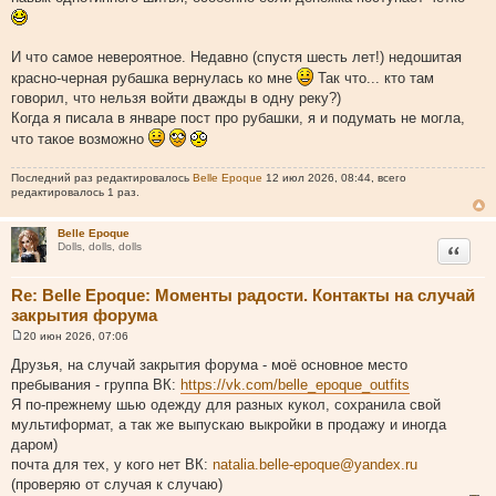
И что самое невероятное. Недавно (спустя шесть лет!) недошитая
красно-черная рубашка вернулась ко мне
Так что... кто там
говорил, что нельзя войти дважды в одну реку?)
Когда я писала в январе пост про рубашки, я и подумать не могла,
что такое возможно
Последний раз редактировалось
Belle Epoque
12 июл 2026, 08:44, всего
редактировалось 1 раз.
Belle Epoque
Цитата
Dolls, dolls, dolls
Re: Belle Epoque: Моменты радости. Контакты на случай
закрытия форума
20 июн 2026, 07:06
С
о
Друзья, на случай закрытия форума - моё основное место
о
пребывания - группа ВК:
https://vk.com/belle_epoque_outfits
б
щ
Я по-прежнему шью одежду для разных кукол, сохранила свой
е
мультиформат, а так же выпускаю выкройки в продажу и иногда
н
и
даром)
е
почта для тех, у кого нет ВК:
natalia.belle-epoque@yandex.ru
(проверяю от случая к случаю)