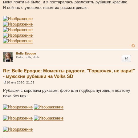
меня почти не было, и я постаралась разложить рубашки красиво.
б
щ
И сейчас с удовольствием их рассматриваю.
е
н
и
е
Belle Epoque
Цитата
Dolls, dolls, dolls
Re: Belle Epoque: Моменты радости. "Горшочек, не вари!"
- мужские рубашки на Volks SD
10 янв 2026, 21:51
С
о
Рубашки с коротким рукавом, фото для подбора пуговиц и поэтому
о
пока без них:
б
щ
е
н
и
е