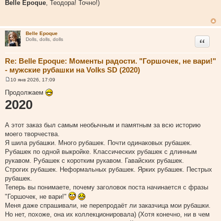
о
Belle Epoque
, Теодора! Точно!)
о
б
щ
е
н
Belle Epoque
и
Цитата
Dolls, dolls, dolls
е
Re: Belle Epoque: Моменты радости. "Горшочек, не вари!"
- мужские рубашки на Volks SD (2020)
10 янв 2026, 17:09
С
о
Продолжаем
о
2020
б
щ
е
н
А этот заказ был самым необычным и памятным за всю историю
и
е
моего творчества.
Я шила рубашки. Много рубашек. Почти одинаковых рубашек.
Рубашек по одной выкройке. Классических рубашек с длинным
рукавом. Рубашек с коротким рукавом. Гавайских рубашек.
Строгих рубашек. Неформальных рубашек. Ярких рубашек. Пестрых
рубашек.
Теперь вы понимаете, почему заголовок поста начинается с фразы
"Горшочек, не вари!"
Меня даже спрашивали, не перепродаёт ли заказчица мои рубашки.
Но нет, похоже, она их коллекционировала) (Хотя конечно, ни в чем