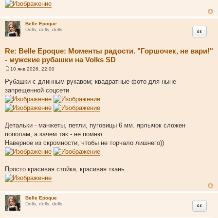
Belle Epoque
Цитата
Dolls, dolls, dolls
Re: Belle Epoque: Моменты радости. "Горшочек, не вари!"
- мужские рубашки на Volks SD
10 янв 2026, 22:00
С
о
Рубашки с длинным рукавом; квадратные фото для ныне
о
запрещенной соцсети
б
щ
е
н
и
е
Детальки - манжеты, петли, пуговицы 6 мм. ярлычок сложен
пополам, а зачем так - не помню.
Наверное из скромности, чтобы не торчало лишнего))
Просто красивая стойка, красивая ткань...
Belle Epoque
Цитата
Dolls, dolls, dolls