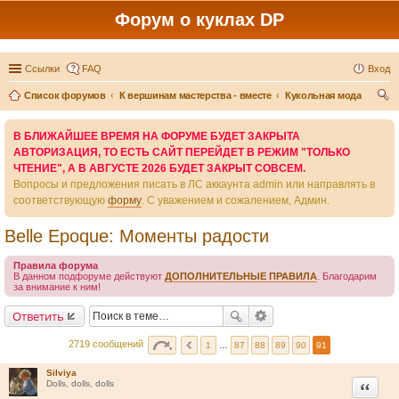
Форум о куклах DP
Ссылки
FAQ
Вход
Список форумов
К вершинам мастерства - вместе
Кукольная мода
ои
В БЛИЖАЙШЕЕ ВРЕМЯ НА ФОРУМЕ БУДЕТ ЗАКРЫТА
ск
АВТОРИЗАЦИЯ, ТО ЕСТЬ САЙТ ПЕРЕЙДЕТ В РЕЖИМ "ТОЛЬКО
ЧТЕНИЕ", А В АВГУСТЕ 2026 БУДЕТ ЗАКРЫТ СОВСЕМ.
Вопросы и предложения писать в ЛС аккаунта admin или направлять в
соответствующую
форму
. С уважением и сожалением, Админ.
Belle Epoque: Моменты радости
Правила форума
В данном подфоруме действуют
ДОПОЛНИТЕЛЬНЫЕ ПРАВИЛА
. Благодарим
за внимание к ним!
Ответить
2719 сообщений
1
…
87
88
89
90
91
Silviya
Цитата
Dolls, dolls, dolls