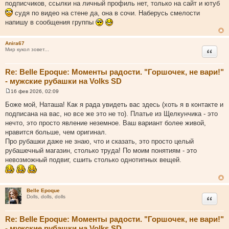
подписчиков, ссылки на личный профиль нет, только на сайт и ютуб
н
судя по видео на стене да, она в сочи. Наберусь смелости
и
напишу в сообщения группы
к
ц
Anira67
и
Цитата
Мир кукол зовет...
т
а
Re: Belle Epoque: Моменты радости. "Горшочек, не вари!"
т
- мужские рубашки на Volks SD
ы
16 фев 2026, 02:09
С
о
Боже мой, Наташа! Как я рада увидеть вас здесь (хоть я в контакте и
о
подписана на вас, но все же это не то). Платье из Щелкунчика - это
б
щ
нечто, это просто явление неземное. Ваш вариант более живой,
е
нравится больше, чем оригинал.
н
и
Про рубашки даже не знаю, что и сказать, это просто целый
е
рубашечный магазин, столько труда! По моим понятиям - это
невозможный подвиг, сшить столько однотипных вещей.
Belle Epoque
Цитата
Dolls, dolls, dolls
Re: Belle Epoque: Моменты радости. "Горшочек, не вари!"
- мужские рубашки на Volks SD