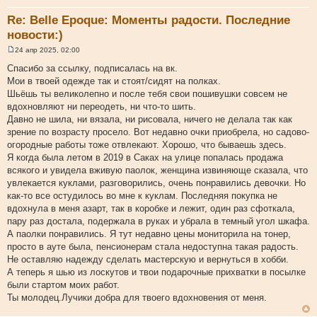
Re: Belle Epoque: Моменты радости. Последние
новости:)
24 апр 2025, 02:00
С
о
Спасибо за ссылку, подписалась на вк.
о
Мои в твоей одежде так и стоят/сидят на полках.
б
щ
Шьёшь ты великолепно и после тебя свои пошивушки совсем не
е
вдохновляют ни переодеть, ни что-то шить.
н
и
Давно не шила, ни вязала, ни рисовала, ничего не делала так как
е
зрение по возрасту просело. Вот недавно очки приобрела, но садово-
огородные работы тоже отвлекают. Хорошо, что бываешь здесь.
Я когда была летом в 2019 в Саках на улице попалась продажа
всякого и увидела вживую паолок, женщина извиняюще сказала, что
увлекается куклами, разговорились, очень понравились девочки. Но
как-то все остудилось во мне к куклам. Последняя покупка не
вдохнула в меня азарт, так в коробке и лежит, один раз сфоткала,
пару раз достала, подержала в руках и убрала в темный угол шкафа.
А паолки понравились. Я тут недавно цены мониторила на тонер,
просто в ауте была, пенсионерам стала недоступна такая радость.
Не оставляю надежду сделать мастерскую и вернуться в хобби.
А теперь я шью из лоскутов и твои подарочные прихватки в посылке
были стартом моих работ.
Ты молодец.Лучики добра для твоего вдохновения от меня.