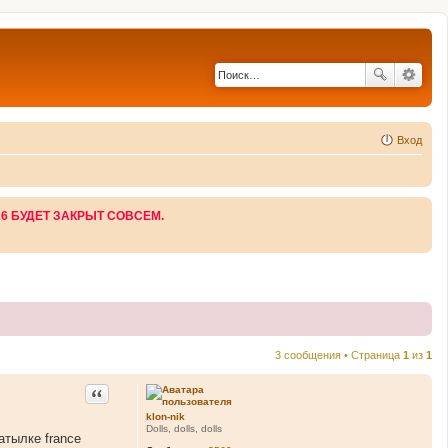
Вход
26 БУДЕТ ЗАКРЫТ СОВСЕМ.
3 сообщения • Страница
1
из
1
Цитата
klon-nik
Dolls, dolls, dolls
атылке france