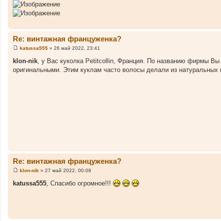
б
щ
е
н
и
е
Re: винтажная француженка?
katussa555
»
26 май 2022, 23:41
С
о
klon-nik
, у Вас куколка Petitcollin, Франция. По названию фирмы В
о
оригинальными. Этим куклам часто волосы делали из натуральных 
б
щ
е
н
и
е
Re: винтажная француженка?
klon-nik
»
27 май 2022, 00:08
С
о
katussa555
, Спасибо огромное!!!
о
б
щ
е
н
и