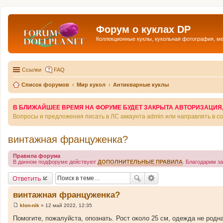
Форум о куклах DP
Коллекционные куклы, кукольная фотография, м
Ссылки
FAQ
Список форумов
Мир кукол
Антикварные куклы
В БЛИЖАЙШЕЕ ВРЕМЯ НА ФОРУМЕ БУДЕТ ЗАКРЫТА АВТОРИЗАЦИЯ, Т
Вопросы и предложения писать в ЛС аккаунта admin или направлять в 
винтажная француженка?
Правила форума
В данном подфоруме действуют
ДОПОЛНИТЕЛЬНЫЕ ПРАВИЛА
. Благодарим з
Ответить
винтажная француженка?
klon-nik
»
12 май 2022, 12:35
С
о
Помогите, пожалуйста, опознать. Рост около 25 см, одежда не родна
о