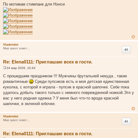
о
По мотивам стимпанк для Нэнси
о
б
щ
е
н
и
е
Vladviolet
Цитата
Мир кукол зовет...
Re: Elena0111: Приглашаю всех в гости.
24 мар 2026, 10:43
С
о
С прошедшим праздником !!! Мужчины брутальней некуда , такие
о
романтичные
Среди пупсиков есть и моя детская единственная
б
щ
куколка, с которой я играла - пупсик в красной шапочке. Себе пока
е
удалось добыть такого только с немного поврежденной ножкой.Это у
н
и
вас у него родная одежка ? У меня был что-то вроде красной
е
шапочки, в зеленой юбочке.
Vladviolet
Цитата
Мир кукол зовет...
Re: Elena0111: Приглашаю всех в гости.