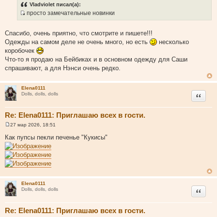
а
и
Vladviolet писал(а):
т
к
просто замечательные новинки
ы
ц
И
и
с
Спасибо, очень приятно, что смотрите и пишете!!!
т
т
Одежды на самом деле не очень много, но есть
несколько
а
о
коробочек
т
ч
Что-то я продаю на Бейбиках и в основном одежду для Саши
ы
н
спрашивают, а для Нэнси очень редко.
и
к
Elena0111
ц
Цитата
Dolls, dolls, dolls
и
т
Re: Elena0111: Приглашаю всех в гости.
а
т
27 мар 2026, 18:51
С
ы
о
Как пупсы пекли печенье "Кукисы"
о
б
щ
е
н
и
е
Elena0111
Цитата
Dolls, dolls, dolls
Re: Elena0111: Приглашаю всех в гости.