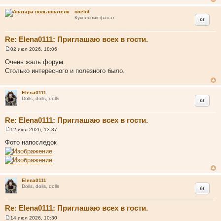
ocelot
Цитата
Кукольник-фанат
Re: Elena0111: Приглашаю всех в гости.
02 июл 2026, 18:06
С
о
Очень жаль форум.
о
Столько интересного и полезного было.
б
щ
е
н
Elena0111
и
Цитата
Dolls, dolls, dolls
е
Re: Elena0111: Приглашаю всех в гости.
12 июл 2026, 13:37
С
о
Фото напоследок
о
б
щ
е
н
и
Elena0111
е
Цитата
Dolls, dolls, dolls
Re: Elena0111: Приглашаю всех в гости.
14 июл 2026, 10:30