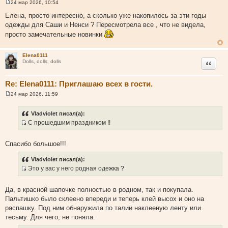
24 мар 2026, 10:54
С
о
Елена, просто интересно, а сколько уже накопилось за эти годы
о
одежды для Саши и Ненси ? Пересмотрела все , что не видела,
б
щ
просто замечательные новинки
е
н
и
Elena0111
е
Цитата
Dolls, dolls, dolls
Re: Elena0111: Приглашаю всех в гости.
24 мар 2026, 11:59
С
о
о
Vladviolet писал(а):
б
С прошедшим праздником !!
щ
И
е
н
с
и
Спасибо большое!!!
т
е
о
Vladviolet писал(а):
ч
Это у вас у него родная одежка ?
н
И
и
с
Да, в красной шапочке полностью в родном, так и покупала.
к
т
Пальтишко было склеено впереди и теперь клей высох и оно на
ц
о
распашку. Под ним обнаружила по талии наклееную ленту или
и
ч
тесьму. Для чего, не поняла.
т
н