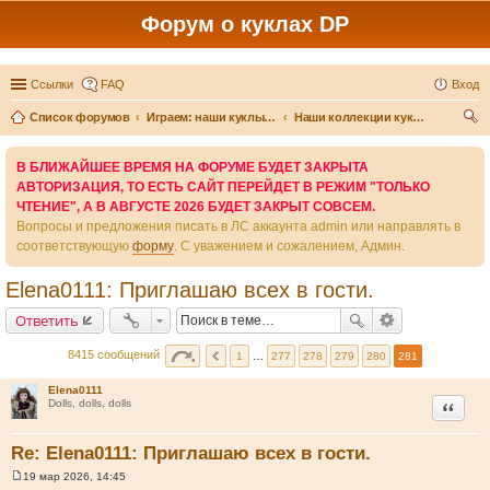
Форум о куклах DP
Ссылки
FAQ
Вход
Список форумов
Играем: наши куклы и игры вокруг них
Наши коллекции кукол-детей
ои
В БЛИЖАЙШЕЕ ВРЕМЯ НА ФОРУМЕ БУДЕТ ЗАКРЫТА
ск
АВТОРИЗАЦИЯ, ТО ЕСТЬ САЙТ ПЕРЕЙДЕТ В РЕЖИМ "ТОЛЬКО
ЧТЕНИЕ", А В АВГУСТЕ 2026 БУДЕТ ЗАКРЫТ СОВСЕМ.
Вопросы и предложения писать в ЛС аккаунта admin или направлять в
соответствующую
форму
. С уважением и сожалением, Админ.
Elena0111: Приглашаю всех в гости.
Ответить
8415 сообщений
1
…
277
278
279
280
281
Elena0111
Цитата
Dolls, dolls, dolls
Re: Elena0111: Приглашаю всех в гости.
19 мар 2026, 14:45
С