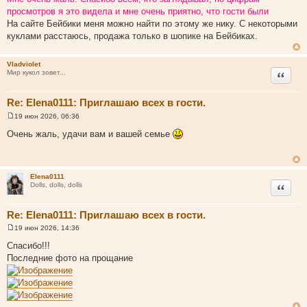
е
просмотров я это видела и мне очень приятно, что гости были
н
и
На сайте Бейбики меня можно найти по этому же нику. С некоторыми
е
куклами расстаюсь, продажа только в шопике на Бейбиках.
Vladviolet
Цитата
Мир кукол зовет...
Re: Elena0111: Приглашаю всех в гости.
19 июн 2026, 06:36
С
о
Очень жаль, удачи вам и вашей семье
о
б
щ
е
н
Elena0111
и
Цитата
Dolls, dolls, dolls
е
Re: Elena0111: Приглашаю всех в гости.
19 июн 2026, 14:36
С
о
Спасибо!!!
о
Последние фото на прощание
б
щ
е
н
и
е