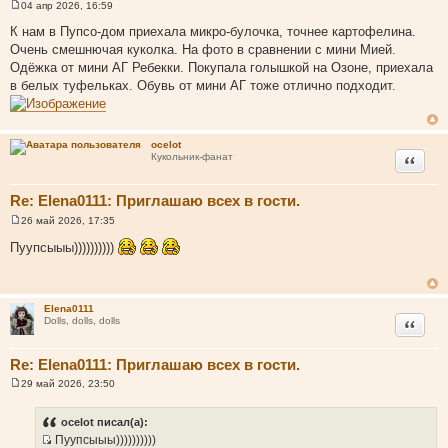
04 апр 2026, 16:59
С
о
К нам в Пупсо-дом приехала микро-булочка, точнее картофелина.
о
Очень смешнючая куколка. На фото в сравнении с мини Мией.
б
щ
Одёжка от мини АГ Ребекки. Покупала голышкой на Озоне, приехала
е
в белых туфельках. Обувь от мини АГ тоже отлично подходит.
н
и
е
ocelot
Цитата
Кукольник-фанат
Re: Elena0111: Приглашаю всех в гости.
26 май 2026, 17:35
С
о
Пуупсыыы))))))))))
о
б
щ
е
н
Elena0111
и
Цитата
Dolls, dolls, dolls
е
Re: Elena0111: Приглашаю всех в гости.
29 май 2026, 23:50
С
о
о
ocelot писал(а):
б
Пуупсыыы))))))))))
щ