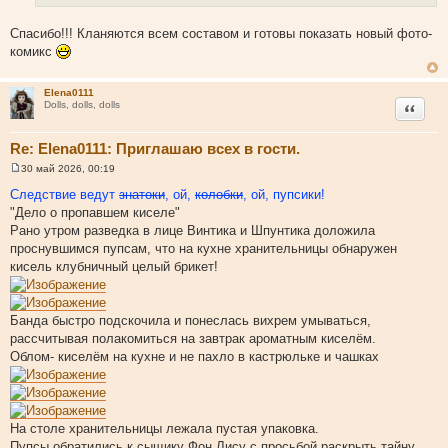
И
е
н
с
и
Спасибо!!! Кланяются всем составом и готовы показать новый фото-
т
е
комикс
о
ч
Elena0111
н
Цитата
Dolls, dolls, dolls
и
к
Re: Elena0111: Приглашаю всех в гости.
ц
и
30 май 2026, 00:19
С
т
о
Следствие ведут
знатоки
, ой,
колобки
, ой, пупсики!
о
а
"Дело о пропавшем киселе"
б
т
щ
Рано утром разведка в лице Винтика и Шпунтика доложила
е
ы
проснувшимся пупсам, что на кухне хранительницы обнаружен
н
и
кисель клубничный целый брикет!
е
Банда быстро подскочила и понеслась вихрем умываться,
рассчитывая полакомиться на завтрак ароматным киселём.
Облом- киселём на кухне и не пахло в кастрюльке и чашках
На столе хранительницы лежала пустая упаковка.
Пупсы обратились к сыщику Фон Лису с просьбой раскрыть тайну