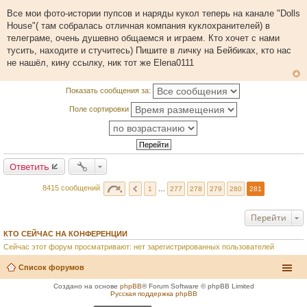
С
о
Все мои фото-истории пупсов и наряды кукол теперь на канале "Dolls
о
House"( там собралась отличная компания куклохранителей) в
б
щ
телеграме, очень душевно общаемся и играем. Кто хочет с нами
е
тусить, находите и стучитесь) Пишите в личку на Бейбиках, кто нас
н
и
не нашёл, кину ссылку, ник тот же Elena0111
е
Показать сообщения за:
Поле сортировки
Ответить
8415 сообщений
1
…
277
278
279
280
281
Перейти
КТО СЕЙЧАС НА КОНФЕРЕНЦИИ
Сейчас этот форум просматривают: нет зарегистрированных пользователей
Список форумов
Создано на основе
phpBB
® Forum Software © phpBB Limited
Русская поддержка phpBB