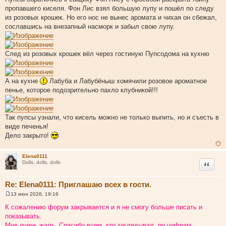
пропавшего киселя. Фон Лис взял большую лупу и пошёл по следу
из розовых крошек. Но его нос не вынес аромата и чихая он сбежал,
сославшись на внезапный насморк и забыл свою лупу.
След из розовых крошек вёл через гостиную Пупсодома на кухню
А на кухне
Лабуба и Лабубёныш хомячили розовое ароматное
пенье, которое подозрительно пахло клубникой!!!
Так пупсы узнали, что кисель можно не только выпить, но и съесть в
виде печенья!
Дело закрыто!
Elena0111
Цитата
Dolls, dolls, dolls
Re: Elena0111: Приглашаю всех в гости.
13 июн 2026, 19:16
С
о
К сожалению форум закрывается и я не смогу больше писать и
о
показывать.
б
щ
Мне очень жаль. Спасибо всем, кто заглядывал, по цифрам