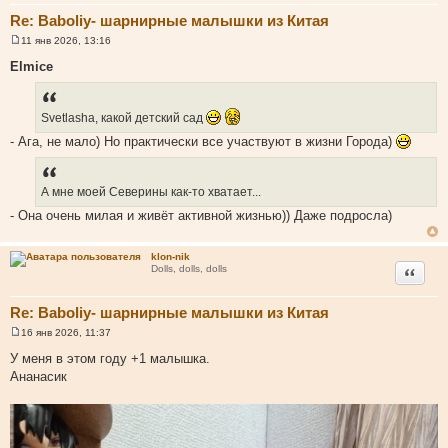
Re: Baboliy- шарнирные малышки из Китая
11 янв 2026, 13:16
С
о
Elmice
о
б
щ
е
Svetlasha, какой детский сад
н
и
- Ага, не мало) Но практически все участвуют в жизни Города)
е
А мне моей Северины как-то хватает...
- Она очень милая и живёт активной жизнью)) Даже подросла)
klon-nik
Цитата
Dolls, dolls, dolls
Re: Baboliy- шарнирные малышки из Китая
16 янв 2026, 11:37
С
о
У меня в этом году +1 малышка.
о
Ананасик
б
щ
е
н
и
е