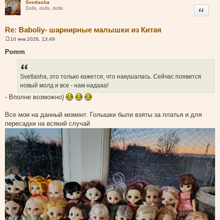
Svetlasha
Цитата
Dolls, dolls, dolls
Re: Baboliy- шарнирные малышки из Китая
10 янв 2026, 13:49
С
о
Pomm
о
б
щ
е
Svetlasha, это только кажется, что накушалась. Сейчас появится
н
и
новый молд и все - нам надааа!
е
- Вполне возможно)
Все мои на данный момент. Голышки были взяты за платья и для
пересадки на всякий случай