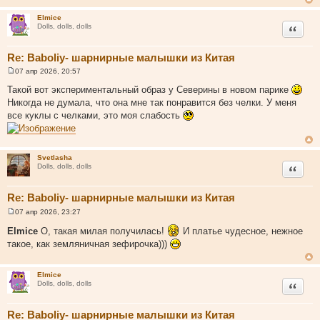
о
Elmice
ч
Цитата
Dolls, dolls, dolls
н
и
Re: Baboliy- шарнирные малышки из Китая
к
ц
07 апр 2026, 20:57
С
и
о
Такой вот экспериментальный образ у Северины в новом парике
о
т
Никогда не думала, что она мне так понравится без челки. У меня
б
а
щ
все куклы с челками, это моя слабость
е
т
н
ы
и
е
Svetlasha
Цитата
Dolls, dolls, dolls
Re: Baboliy- шарнирные малышки из Китая
07 апр 2026, 23:27
С
о
Elmice
О, такая милая получилась!
И платье чудесное, нежное
о
такое, как земляничная зефирочка)))
б
щ
е
н
Elmice
и
Цитата
Dolls, dolls, dolls
е
Re: Baboliy- шарнирные малышки из Китая