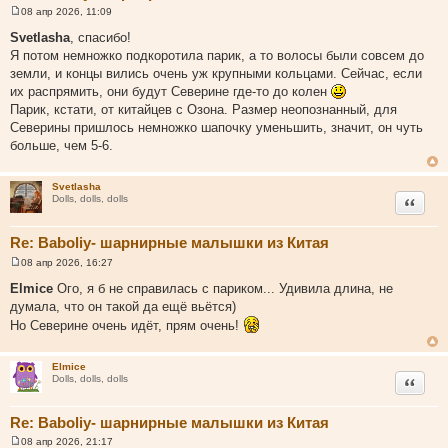
08 апр 2026, 11:09
С
о
Svetlasha
, спасибо!
о
Я потом немножко подкоротила парик, а то волосы были совсем до
б
щ
земли, и концы вились очень уж крупными кольцами. Сейчас, если
е
их распрямить, они будут Северине где-то до колен
н
и
Парик, кстати, от китайцев с Озона. Размер неопознанный, для
е
Северины пришлось немножко шапочку уменьшить, значит, он чуть
больше, чем 5-6.
Svetlasha
Цитата
Dolls, dolls, dolls
Re: Baboliy- шарнирные малышки из Китая
08 апр 2026, 16:27
С
о
Elmice
Ого, я б не справилась с париком... Удивила длина, не
о
думала, что он такой да ещё вьётся)
б
щ
Но Северине очень идёт, прям очень!
е
н
и
Elmice
е
Цитата
Dolls, dolls, dolls
Re: Baboliy- шарнирные малышки из Китая
08 апр 2026, 21:17