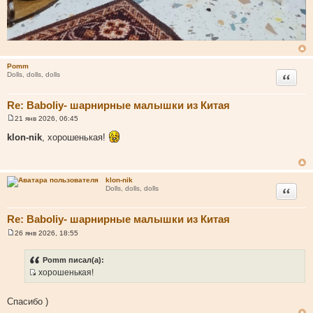
Pomm
Цитата
Dolls, dolls, dolls
Re: Baboliy- шарнирные малышки из Китая
21 янв 2026, 06:45
С
о
klon-nik
, хорошенькая!
о
б
щ
е
н
klon-nik
и
Цитата
Dolls, dolls, dolls
е
Re: Baboliy- шарнирные малышки из Китая
26 янв 2026, 18:55
С
о
о
Pomm писал(а):
б
хорошенькая!
щ
И
е
н
с
и
Cпасибо )
т
е