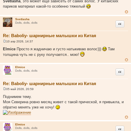
Svetlasha
, это может еще зависеть от самих волос. У китайских
о
париков материал какой-то особенно тяжелый
б
щ
е
н
Svetlasha
и
Цитата
Dolls, dolls, dolls
е
Re: Baboliy- шарнирные малышки из Китая
10 апр 2026, 14:37
С
о
Elmice
Просто я жадничаю и густо натыкиваю волос)))
Там
о
толщина чуть не с руку получается.. мою!
б
щ
е
н
Elmice
и
Цитата
Dolls, dolls, dolls
е
Re: Baboliy- шарнирные малышки из Китая
05 май 2026, 20:59
С
о
Поднимем тему.
о
Моя Северина ровно месяц живет с такой прической, я привыкла, и
б
щ
обратно менять уже не хочу!
е
н
и
е
Elmice
Цитата
Dolls, dolls, dolls