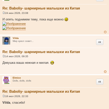
Re: Baboliy- шарнирные малышки из Китая
24 июн 2026, 23:08
С
о
И опять поднимем тему, пока еще можно
о
б
щ
е
н
и
Vilda
е
Цитата
Мир кукол зовет...
Re: Baboliy- шарнирные малышки из Китая
14 июл 2026, 09:35
С
о
Девушка ваша нежная и милая.
о
б
щ
е
н
Elmice
и
Цитата
Dolls, dolls, dolls
е
Re: Baboliy- шарнирные малышки из Китая
18 июл 2026, 22:33
С
о
Vilda
, спасибо!
о
б