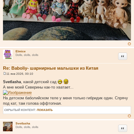
Elmice
Цитата
Dolls, dolls, dolls
Re: Baboliy- шарнирные малышки из Китая
11 янв 2026, 00:10
С
о
Svetlasha
, какой детский сад
о
А мне моей Северины как-то хватает...
б
щ
е
На детском баболийском теле у меня только гибридик один. Спрячу
н
и
под кат, там голова оффтопная.
е
СКРЫТЫЙ КОНТЕНТ:
ПОКАЗАТЬ
Svetlasha
Цитата
Dolls, dolls, dolls