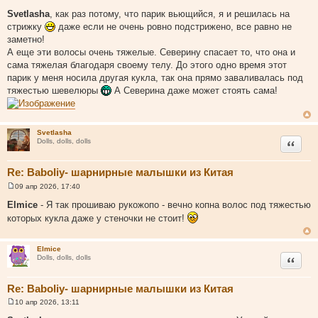
С
о
Svetlasha
, как раз потому, что парик вьющийся, я и решилась на
о
стрижку
даже если не очень ровно подстрижено, все равно не
б
щ
заметно!
е
А еще эти волосы очень тяжелые. Северину спасает то, что она и
н
и
сама тяжелая благодаря своему телу. До этого одно время этот
е
парик у меня носила другая кукла, так она прямо заваливалась под
тяжестью шевелюры
А Северина даже может стоять сама!
Svetlasha
Цитата
Dolls, dolls, dolls
Re: Baboliy- шарнирные малышки из Китая
09 апр 2026, 17:40
С
о
Elmice
- Я так прошиваю рукожопо - вечно копна волос под тяжестью
о
которых кукла даже у стеночки не стоит!
б
щ
е
н
Elmice
и
Цитата
Dolls, dolls, dolls
е
Re: Baboliy- шарнирные малышки из Китая
10 апр 2026, 13:11
С
о