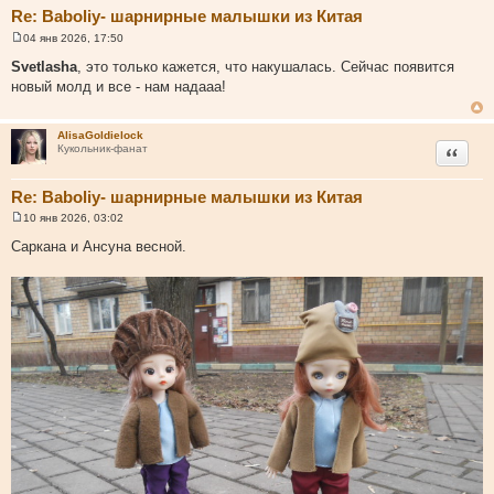
Re: Baboliy- шарнирные малышки из Китая
04 янв 2026, 17:50
С
о
Svetlasha
, это только кажется, что накушалась. Сейчас появится
о
новый молд и все - нам надааа!
б
щ
е
н
AlisaGoldielock
и
Цитата
Кукольник-фанат
е
Re: Baboliy- шарнирные малышки из Китая
10 янв 2026, 03:02
С
о
Саркана и Ансуна весной.
о
б
щ
е
н
и
е