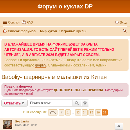
Форум о куклах DP
Ссылки
FAQ
Вход
Список форумов
Мир кукол
Игровые куклы
ои
В БЛИЖАЙШЕЕ ВРЕМЯ НА ФОРУМЕ БУДЕТ ЗАКРЫТА
ск
АВТОРИЗАЦИЯ, ТО ЕСТЬ САЙТ ПЕРЕЙДЕТ В РЕЖИМ "ТОЛЬКО
ЧТЕНИЕ", А В АВГУСТЕ 2026 БУДЕТ ЗАКРЫТ СОВСЕМ.
Вопросы и предложения писать в ЛС аккаунта admin или направлять в
соответствующую
форму
. С уважением и сожалением, Админ.
Baboliy- шарнирные малышки из Китая
Правила форума
В данном подфоруме действуют
ДОПОЛНИТЕЛЬНЫЕ ПРАВИЛА
. Благодарим
за внимание к ним!
Ответить
1101 сообщение
1
…
33
34
35
36
37
Svetlasha
Цитата
Dolls, dolls, dolls