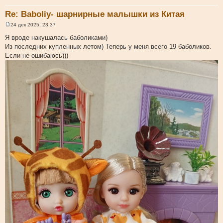
Re: Baboliy- шарнирные малышки из Китая
24 дек 2025, 23:37
С
о
Я вроде накушалась баболиками)
о
Из последних купленных летом) Теперь у меня всего 19 баболиков.
б
щ
Если не ошибаюсь)))
е
н
и
е