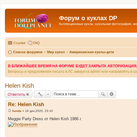
Форум о куклах DP
Коллекционные куклы, кукольная фотография, м
Ссылки
FAQ
Список форумов
Мир кукол
Американские куклы-дети
В БЛИЖАЙШЕЕ ВРЕМЯ НА ФОРУМЕ БУДЕТ ЗАКРЫТА АВТОРИЗАЦИЯ, Т
Вопросы и предложения писать в ЛС аккаунта admin или направлять в 
Helen Kish
Ответить
Re: Helen Kish
honda
»
16 дек 2020, 23:10
С
о
Meggie Party Dress от Helen Kish 1986 г.
о
б
щ
е
н