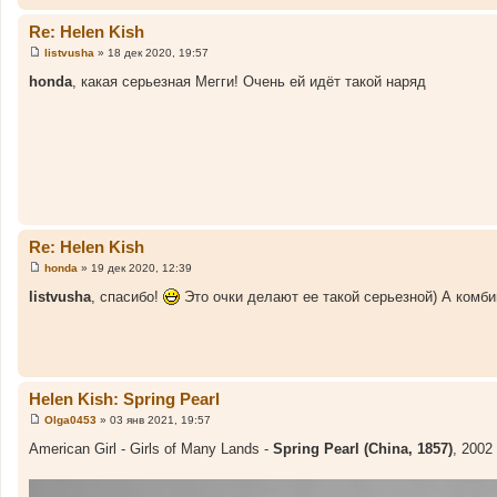
и
е
Re: Helen Kish
listvusha
»
18 дек 2020, 19:57
С
о
honda
, какая серьезная Мегги! Очень ей идёт такой наряд
о
б
щ
е
н
и
е
Re: Helen Kish
honda
»
19 дек 2020, 12:39
С
о
listvusha
, спасибо!
Это очки делают ее такой серьезной) А комби
о
б
щ
е
н
и
е
Helen Kish: Spring Pearl
Olga0453
»
03 янв 2021, 19:57
С
о
American Girl - Girls of Many Lands -
Spring Pearl (China, 1857)
, 2002 
о
б
щ
е