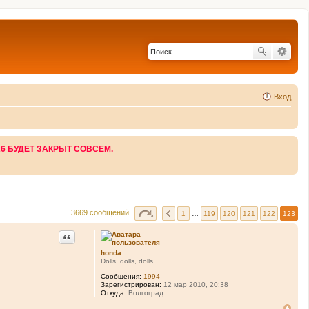
Вход
26 БУДЕТ ЗАКРЫТ СОВСЕМ.
3669 сообщений
1
…
119
120
121
122
123
Цитата
honda
Dolls, dolls, dolls
Сообщения:
1994
Зарегистрирован:
12 мар 2010, 20:38
Откуда:
Волгоград