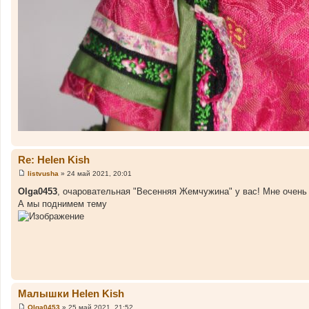
Re: Helen Kish
listvusha
»
24 май 2021, 20:01
С
о
Olga0453
, очаровательная "Весенняя Жемчужина" у вас! Мне очень 
о
А мы поднимем тему
б
щ
е
н
и
е
Малышки Helen Kish
Olga0453
»
25 май 2021, 21:52