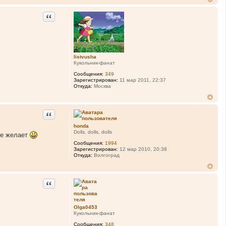
Цитата
listvusha
Кукольник-фанат
Сообщения:
349
Зарегистрирован:
11 мар 2011, 22:37
Откуда:
Москва
Цитата
honda
Dolls, dolls, dolls
не желает
Сообщения:
1994
Зарегистрирован:
12 мар 2010, 20:38
Откуда:
Волгоград
Цитата
Olga0453
Кукольник-фанат
Сообщения:
348